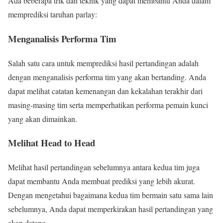
Ada beberapa trik dan teknik yang dapat membantu Anda dalam
memprediksi taruhan parlay:
Menganalisis Performa Tim
Salah satu cara untuk memprediksi hasil pertandingan adalah
dengan menganalisis performa tim yang akan bertanding. Anda
dapat melihat catatan kemenangan dan kekalahan terakhir dari
masing-masing tim serta memperhatikan performa pemain kunci
yang akan dimainkan.
Melihat Head to Head
Melihat hasil pertandingan sebelumnya antara kedua tim juga
dapat membantu Anda membuat prediksi yang lebih akurat.
Dengan mengetahui bagaimana kedua tim bermain satu sama lain
sebelumnya, Anda dapat memperkirakan hasil pertandingan yang
akan datang.