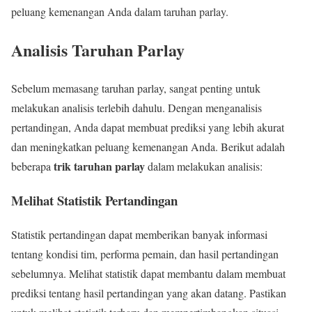
peluang kemenangan Anda dalam taruhan parlay.
Analisis Taruhan Parlay
Sebelum memasang taruhan parlay, sangat penting untuk
melakukan analisis terlebih dahulu. Dengan menganalisis
pertandingan, Anda dapat membuat prediksi yang lebih akurat
dan meningkatkan peluang kemenangan Anda. Berikut adalah
trik taruhan parlay
beberapa
dalam melakukan analisis:
Melihat Statistik Pertandingan
Statistik pertandingan dapat memberikan banyak informasi
tentang kondisi tim, performa pemain, dan hasil pertandingan
sebelumnya. Melihat statistik dapat membantu dalam membuat
prediksi tentang hasil pertandingan yang akan datang. Pastikan