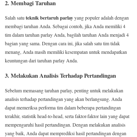
2. Membagi Taruhan
teknik bertaruh parlay
Salah satu
yang populer adalah dengan
membagi taruhan Anda. Sebagai contoh, jika Anda memiliki 4
tim dalam taruhan parlay Anda, bagilah taruhan Anda menjadi 4
bagian yang sama. Dengan cara ini, jika salah satu tim tidak
menang, Anda masih memiliki kesempatan untuk mendapatkan
keuntungan dari taruhan parlay Anda.
3. Melakukan Analisis Terhadap Pertandingan
Sebelum memasang taruhan parlay, penting untuk melakukan
analisis terhadap pertandingan yang akan berlangsung. Anda
dapat memeriksa performa tim dalam beberapa pertandingan
terakhir, statistik head-to-head, serta faktor-faktor lain yang dapat
mempengaruhi hasil pertandingan. Dengan melakukan analisis
yang baik, Anda dapat memprediksi hasil pertandingan dengan