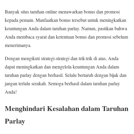
Banyak situs taruhan online menawarkan bonus dan promosi
kepada pemain. Manfaatkan bonus tersebut untuk meningkatkan
keuntungan Anda dalam taruhan parlay. Namun, pastikan bahwa
Anda membaca syarat dan ketentuan bonus dan promosi sebelum
menerimanya.
Dengan mengikuti strategi-strategi dan trik-trik di atas, Anda
dapat meningkatkan dan mengelola keuntungan Anda dalam
taruhan parlay dengan berhasil. Selalu bertaruh dengan bijak dan
jangan terlalu serakah. Semoga berhasil dalam taruhan parlay
Anda!
Menghindari Kesalahan dalam Taruhan
Parlay