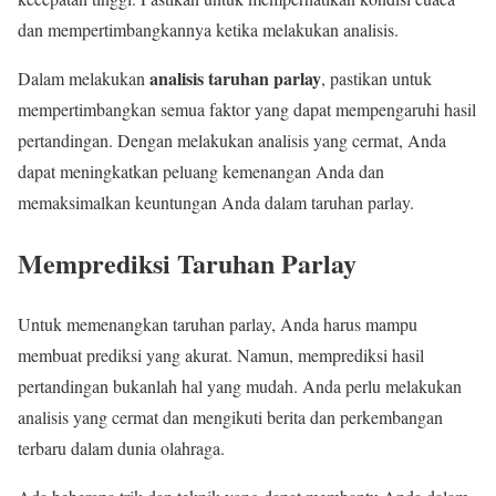
dan mempertimbangkannya ketika melakukan analisis.
analisis taruhan parlay
Dalam melakukan
, pastikan untuk
mempertimbangkan semua faktor yang dapat mempengaruhi hasil
pertandingan. Dengan melakukan analisis yang cermat, Anda
dapat meningkatkan peluang kemenangan Anda dan
memaksimalkan keuntungan Anda dalam taruhan parlay.
Memprediksi Taruhan Parlay
Untuk memenangkan taruhan parlay, Anda harus mampu
membuat prediksi yang akurat. Namun, memprediksi hasil
pertandingan bukanlah hal yang mudah. Anda perlu melakukan
analisis yang cermat dan mengikuti berita dan perkembangan
terbaru dalam dunia olahraga.