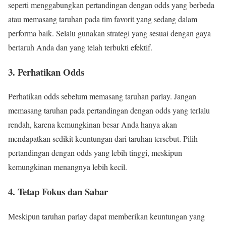
seperti menggabungkan pertandingan dengan odds yang berbeda
atau memasang taruhan pada tim favorit yang sedang dalam
performa baik. Selalu gunakan strategi yang sesuai dengan gaya
bertaruh Anda dan yang telah terbukti efektif.
3. Perhatikan Odds
Perhatikan odds sebelum memasang taruhan parlay. Jangan
memasang taruhan pada pertandingan dengan odds yang terlalu
rendah, karena kemungkinan besar Anda hanya akan
mendapatkan sedikit keuntungan dari taruhan tersebut. Pilih
pertandingan dengan odds yang lebih tinggi, meskipun
kemungkinan menangnya lebih kecil.
4. Tetap Fokus dan Sabar
Meskipun taruhan parlay dapat memberikan keuntungan yang