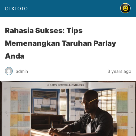
OLXTOTO
Rahasia Sukses: Tips
Memenangkan Taruhan Parlay
Anda
admin
3 years ago