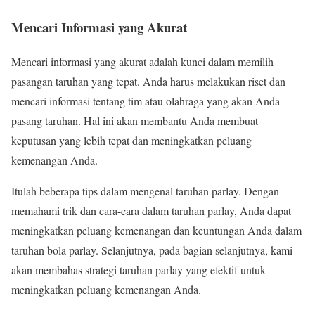
Mencari Informasi yang Akurat
Mencari informasi yang akurat adalah kunci dalam memilih
pasangan taruhan yang tepat. Anda harus melakukan riset dan
mencari informasi tentang tim atau olahraga yang akan Anda
pasang taruhan. Hal ini akan membantu Anda membuat
keputusan yang lebih tepat dan meningkatkan peluang
kemenangan Anda.
Itulah beberapa tips dalam mengenal taruhan parlay. Dengan
memahami trik dan cara-cara dalam taruhan parlay, Anda dapat
meningkatkan peluang kemenangan dan keuntungan Anda dalam
taruhan bola parlay. Selanjutnya, pada bagian selanjutnya, kami
akan membahas strategi taruhan parlay yang efektif untuk
meningkatkan peluang kemenangan Anda.