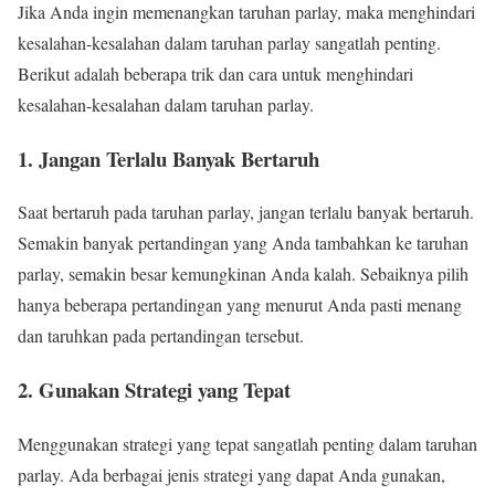
Jika Anda ingin memenangkan taruhan parlay, maka menghindari
kesalahan-kesalahan dalam taruhan parlay sangatlah penting.
Berikut adalah beberapa trik dan cara untuk menghindari
kesalahan-kesalahan dalam taruhan parlay.
1. Jangan Terlalu Banyak Bertaruh
Saat bertaruh pada taruhan parlay, jangan terlalu banyak bertaruh.
Semakin banyak pertandingan yang Anda tambahkan ke taruhan
parlay, semakin besar kemungkinan Anda kalah. Sebaiknya pilih
hanya beberapa pertandingan yang menurut Anda pasti menang
dan taruhkan pada pertandingan tersebut.
2. Gunakan Strategi yang Tepat
Menggunakan strategi yang tepat sangatlah penting dalam taruhan
parlay. Ada berbagai jenis strategi yang dapat Anda gunakan,