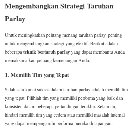
Mengembangkan Strategi Taruhan
Parlay
Untuk meningkatkan peluang menang taruhan parlay, penting
untuk mengembangkan strategi yang efektif. Berikut adalah
teknik bertaruh parlay
beberapa
yang dapat membantu Anda
memaksimalkan peluang kemenangan Anda:
1. Memilih Tim yang Tepat
Salah satu kunci sukses dalam taruhan parlay adalah memilih tim
yang tepat. Pilihlah tim yang memiliki performa yang baik dan
konsisten dalam beberapa pertandingan terakhir. Selain itu,
hindari memilih tim yang cedera atau memiliki masalah internal
yang dapat mempengaruhi performa mereka di lapangan.