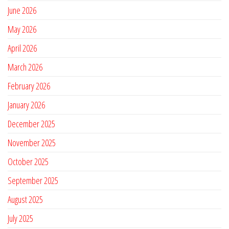
June 2026
May 2026
April 2026
March 2026
February 2026
January 2026
December 2025
November 2025
October 2025
September 2025
August 2025
July 2025