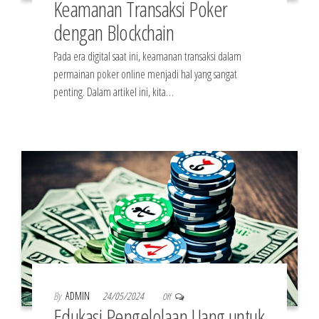
Keamanan Transaksi Poker
dengan Blockchain
Pada era digital saat ini, keamanan transaksi dalam
permainan poker online menjadi hal yang sangat
penting. Dalam artikel ini, kita…
By
ADMIN
24/05/2024
Off
Edukasi Pengelolaan Uang untuk