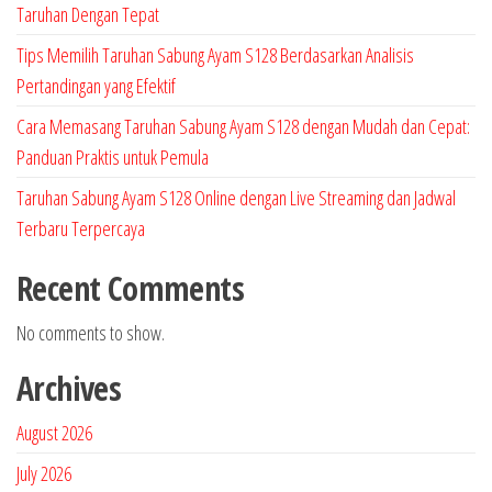
Taruhan Dengan Tepat
Tips Memilih Taruhan Sabung Ayam S128 Berdasarkan Analisis
Pertandingan yang Efektif
Cara Memasang Taruhan Sabung Ayam S128 dengan Mudah dan Cepat:
Panduan Praktis untuk Pemula
Taruhan Sabung Ayam S128 Online dengan Live Streaming dan Jadwal
Terbaru Terpercaya
Recent Comments
No comments to show.
Archives
August 2026
July 2026