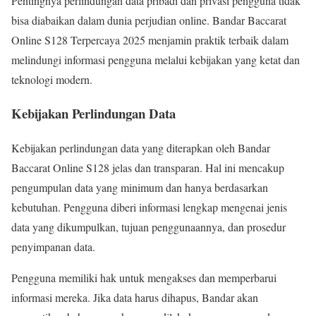
Pentingnya perlindungan data pribadi dan privasi pengguna tidak
bisa diabaikan dalam dunia perjudian online. Bandar Baccarat
Online S128 Terpercaya 2025 menjamin praktik terbaik dalam
melindungi informasi pengguna melalui kebijakan yang ketat dan
teknologi modern.
Kebijakan Perlindungan Data
Kebijakan perlindungan data yang diterapkan oleh Bandar
Baccarat Online S128 jelas dan transparan. Hal ini mencakup
pengumpulan data yang minimum dan hanya berdasarkan
kebutuhan. Pengguna diberi informasi lengkap mengenai jenis
data yang dikumpulkan, tujuan penggunaannya, dan prosedur
penyimpanan data.
Pengguna memiliki hak untuk mengakses dan memperbarui
informasi mereka. Jika data harus dihapus, Bandar akan