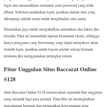
login dan memasukkan username serta password yang telah
dibuat. Sebelum melakukan login, pastikan alamat situs yang
dikunjungi adalah resmi untuk menghindari situs palsu.
Disarankan juga untuk mengaktifkan autentikasi dua faktor jika
tersedia. Fitur ini menambah lapisan keamanan ekstra, sehingga
hanya pengguna yang berwenang yang dapat mengakses akun.
Setelah login, pastikan untuk logout setelah selesai bermain,
terutama jika menggunakan perangkat umum.
Fitur Unggulan Situs Baccarat Online
S128
Situs Baccarat Online S128 menawarkan sejumlah fitur unggulan
yang menarik bagi para pemain. Fitur-fitur ini meningkatkan
pengalaman bermain dan memastikan kenyamanan serta