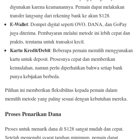
digunakan karena keamanannya. Pemain dapat melakukan
transfer langsung dari rekening bank ke akun S128.
E-Wallet
: Dompet digital seperti OVO, DANA, dan GoPay
juga diterima. Pembayaran melalui metode ini lebih cepat dan
praktis, terutama untuk transaksi kecil.
Kartu Kredit/Debit
: Beberapa pemain memilih menggunakan
kartu untuk deposit. Prosesnya cepat dan memberikan
kemudahan, namun perlu diperhatikan bahwa setiap bank
punya kebijakan berbeda.
Pilihan ini memberikan fleksibilitas kepada pemain dalam
memilih metode yang paling sesuai dengan kebutuhan mereka.
Proses Penarikan Dana
Proses untuk menarik dana di S128 sangat mudah dan cepat.
Setelah memenuhi syarat taruhan minimum, pemain dapat