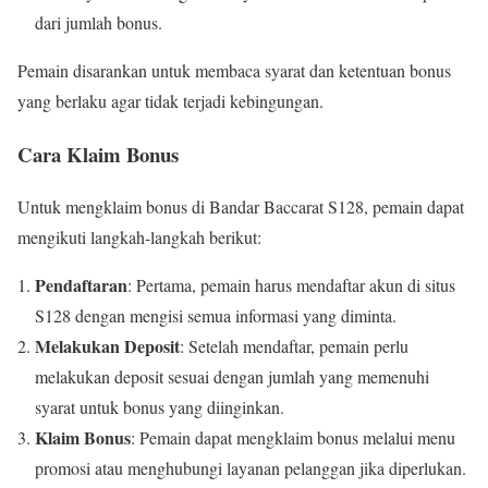
dari jumlah bonus.
Pemain disarankan untuk membaca syarat dan ketentuan bonus
yang berlaku agar tidak terjadi kebingungan.
Cara Klaim Bonus
Untuk mengklaim bonus di Bandar Baccarat S128, pemain dapat
mengikuti langkah-langkah berikut:
Pendaftaran
: Pertama, pemain harus mendaftar akun di situs
S128 dengan mengisi semua informasi yang diminta.
Melakukan Deposit
: Setelah mendaftar, pemain perlu
melakukan deposit sesuai dengan jumlah yang memenuhi
syarat untuk bonus yang diinginkan.
Klaim Bonus
: Pemain dapat mengklaim bonus melalui menu
promosi atau menghubungi layanan pelanggan jika diperlukan.