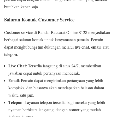
butuhkan kapan saja.
Saluran Kontak Customer Service
Customer service di Bandar Baccarat Online S128 menyediakan
berbagai saluran kontak untuk kenyamanan pemain. Pemain
live chat
email
dapat menghubungi tim dukungan melalui
,
, atau
telepon
.
Live Chat
: Tersedia langsung di situs 24/7, memberikan
jawaban cepat untuk pertanyaan mendesak.
Email
: Pemain dapat mengirimkan pertanyaan yang lebih
kompleks, dan biasanya akan mendapatkan balasan dalam
waktu satu jam.
Telepon
: Layanan telepon tersedia bagi mereka yang lebih
nyaman berbicara langsung, dengan nomor yang mudah
diakses di situs.