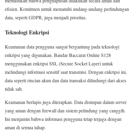
memastikan bahwa penghapusan dilakukan secara aman dan
efisien. Komitmen untuk mematuhi undang-undang perlindungan
data, seperti GDPR, juga menjadi prioritas.
Teknologi Enkripsi
Keamanan data pengguna sangat bergantung pada teknologi
enkripsi yang digunakan. Bandar Baccarat Online S128
menggunakan enkripsi SSL (Secure Socket Layer) untuk
melindungi informasi sensitif saat transmisi. Dengan enkripsi ini,
data seperti rincian akun dan data transaksi dilindungi dari akses
tidak sah.
Keamanan berlapis juga diterapkan. Data disimpan dalam server
yang aman dengan firewall dan sistem pelindung yang canggih.
Ini menjamin bahwa informasi pengguna tetap terjaga dengan
aman di semua tahap.