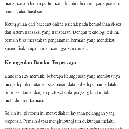
mana pemain hanya perlu memilih untuk bertaruh pada pemain,
bandar, atau hasil seri.
Keunggulan dari baccarat online terletak pada kemudahan akses
dan sistem transaksi yang transparan. Dengan teknologi terkini,
pemain bisa merasakan pengalaman bermain yang mendekati
kasino fisik tanpa harus meninggalkan rumah.
Keunggulan Bandar Terpercaya
Bandar S128 memiliki beberapa keunggulan yang membuatnya
menjadi pilihan utama. Keamanan data pribadi pemain adalah
prioritas utama, dengan protokol enkripsi yang kuat untuk
melindungi informasi.
Selain itu, platform ini menyediakan layanan pelanggan yang
responsif. Pemain dapat menghubungi tim dukungan melalui
berbagai saluran, termasuk live chat dan email, sehingga masalah