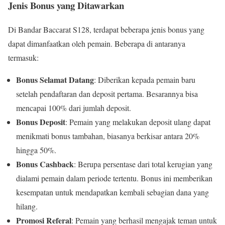
Jenis Bonus yang Ditawarkan
Di Bandar Baccarat S128, terdapat beberapa jenis bonus yang
dapat dimanfaatkan oleh pemain. Beberapa di antaranya
termasuk:
Bonus Selamat Datang
: Diberikan kepada pemain baru
setelah pendaftaran dan deposit pertama. Besarannya bisa
mencapai 100% dari jumlah deposit.
Bonus Deposit
: Pemain yang melakukan deposit ulang dapat
menikmati bonus tambahan, biasanya berkisar antara 20%
hingga 50%.
Bonus Cashback
: Berupa persentase dari total kerugian yang
dialami pemain dalam periode tertentu. Bonus ini memberikan
kesempatan untuk mendapatkan kembali sebagian dana yang
hilang.
Promosi Referal
: Pemain yang berhasil mengajak teman untuk