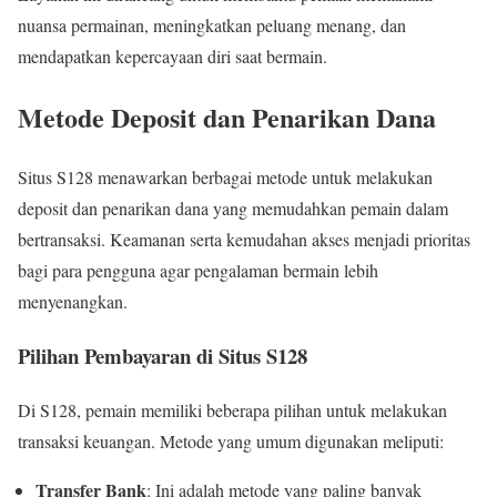
nuansa permainan, meningkatkan peluang menang, dan
mendapatkan kepercayaan diri saat bermain.
Metode Deposit dan Penarikan Dana
Situs S128 menawarkan berbagai metode untuk melakukan
deposit dan penarikan dana yang memudahkan pemain dalam
bertransaksi. Keamanan serta kemudahan akses menjadi prioritas
bagi para pengguna agar pengalaman bermain lebih
menyenangkan.
Pilihan Pembayaran di Situs S128
Di S128, pemain memiliki beberapa pilihan untuk melakukan
transaksi keuangan. Metode yang umum digunakan meliputi:
Transfer Bank
: Ini adalah metode yang paling banyak