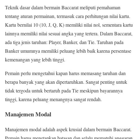
Teknik dasar dalam bermain Baccarat meliputi pemahaman
tentang aturan permainan, termasuk cara perhitungan nilai kartu.
Kartu bernilai 10 (10, J, Q, K) memiliki nilai nol, sementara kartu
lainnya memiliki nilai sesuai angka yang tertera. Dalam Baccarat,
ada tiga jenis taruhan: Player, Banker, dan Tie. Taruhan pada
Banker umumnya memiliki peluang lebih baik karena persentase
kemenangan yang lebih tinggi.
Pemain perlu mengetahui kapan harus memasang taruhan dan
berapa banyak yang akan dipertaruhkan. Sangat penting untuk
tidak tergoda untuk bertaruh pada Tie meskipun bayarannya
tinggi, karena peluang menangnya sangat rendah.
Manajemen Modal
Manajemen modal adalah aspek krusial dalam bermain Baccarat.
Pemain harus menetapkan batasan dan selalu mematuhi anggaran