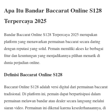
Apa Itu Bandar Baccarat Online S128
Terpercaya 2025
Bandar Baccarat Online S128 Terpercaya 2025 merupakan
platform yang menawarkan permainan baccarat secara daring
dengan reputasi yang solid. Pemain memiliki akses ke berbagai
fitur dan keuntungan yang menjadikannya pilihan menarik di
dunia perjudian online.
Definisi Baccarat Online S128
Baccarat Online S128 adalah versi digital dari permainan baccarat
tradisional. Di platform ini, pemain dapat berpartisipasi dalam
permainan melawan bandar atau dealer secara langsung melalui
siaran video. Permainan ini dikenal karena kesederhanaannya, di