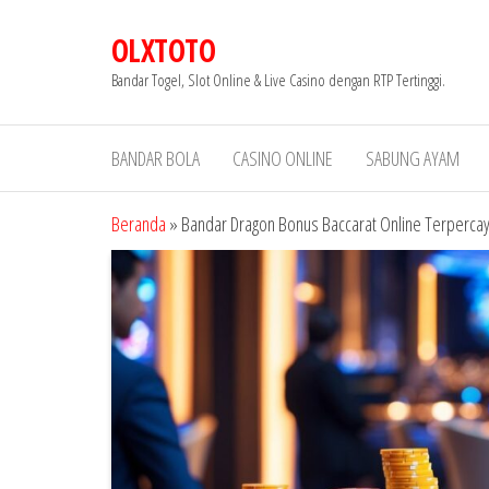
Skip
OLXTOTO
to
the
Bandar Togel, Slot Online & Live Casino dengan RTP Tertinggi.
content
BANDAR BOLA
CASINO ONLINE
SABUNG AYAM
Beranda
»
Bandar Dragon Bonus Baccarat Online Terperca