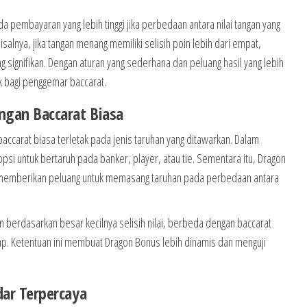
 pembayaran yang lebih tinggi jika perbedaan antara nilai tangan yang
salnya, jika tangan menang memiliki selisih poin lebih dari empat,
signifikan. Dengan aturan yang sederhana dan peluang hasil yang lebih
k bagi penggemar baccarat.
gan Baccarat Biasa
ccarat biasa terletak pada jenis taruhan yang ditawarkan. Dalam
opsi untuk bertaruh pada banker, player, atau tie. Sementara itu, Dragon
emberikan peluang untuk memasang taruhan pada perbedaan antara
 berdasarkan besar kecilnya selisih nilai, berbeda dengan baccarat
ap. Ketentuan ini membuat Dragon Bonus lebih dinamis dan menguji
ar Terpercaya