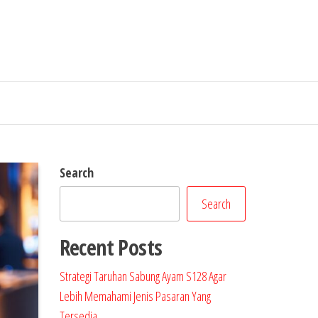
Search
Search
Recent Posts
Strategi Taruhan Sabung Ayam S128 Agar
Lebih Memahami Jenis Pasaran Yang
Tersedia