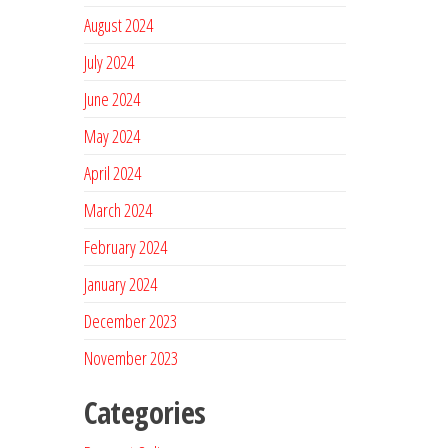
August 2024
July 2024
June 2024
May 2024
April 2024
March 2024
February 2024
January 2024
December 2023
November 2023
Categories