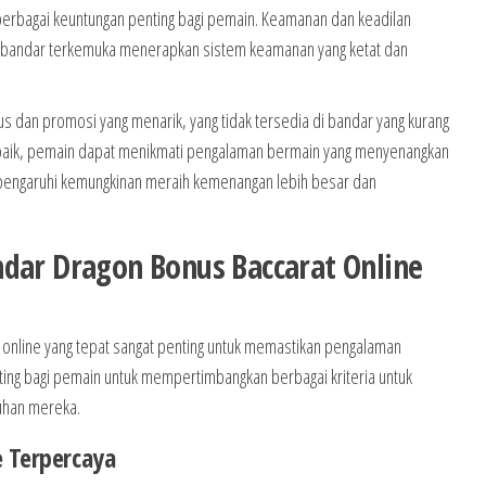
erbagai keuntungan penting bagi pemain. Keamanan dan keadilan
a bandar terkemuka menerapkan sistem keamanan yang ketat dan
 dan promosi yang menarik, yang tidak tersedia di bandar yang kurang
g baik, pemain dapat menikmati pengalaman bermain yang menyenangkan
mpengaruhi kemungkinan meraih kemenangan lebih besar dan
ndar Dragon Bonus Baccarat Online
 online yang tepat sangat penting untuk memastikan pengalaman
ing bagi pemain untuk mempertimbangkan berbagai kriteria untuk
uhan mereka.
e Terpercaya