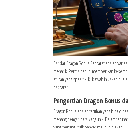
Bandar Dragon Bonus Baccarat adalah varias
menarik. Permainan ini memberikan kesempa
aturan yang spesifik. Di bawah ini, akan di
baccarat.
Pengertian Dragon Bonus da
Dragon Bonus adalah taruhan yang bisa dip
menang dengan cara yang unik. Dalam taruhan
yang menang, baik banker maupun player.