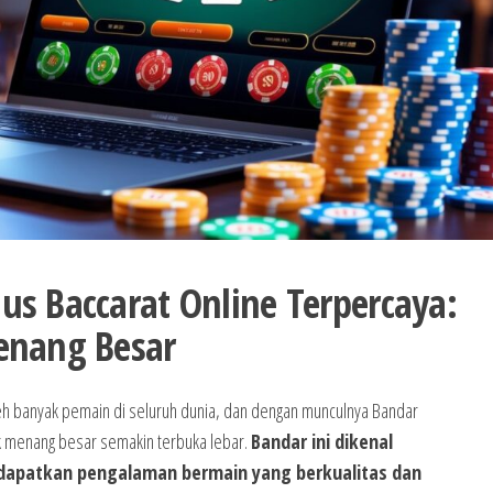
s Baccarat Online Terpercaya:
enang Besar
eh banyak pemain di seluruh dunia, dan dengan munculnya Bandar
k menang besar semakin terbuka lebar.
Bandar ini dikenal
dapatkan pengalaman bermain yang berkualitas dan