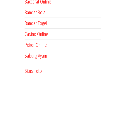
Baccarat Online
Bandar Bola
Bandar Togel
Casino Online
Poker Online
Sabung Ayam
Situs Toto