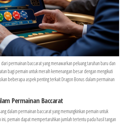
i dari permainan baccarat yang menawarkan peluang taruhan baru dan
tan bagi pemain untuk meraih kemenangan besar dengan mengikuti
jelaskan beberapa aspek penting terkait Dragon Bonus dalam permainan
lam Permainan Baccarat
asang dalam permainan baccarat yang memungkinkan pemain untuk
 ini, pemain dapat mempertaruhkan jumlah tertentu pada hasil tangan