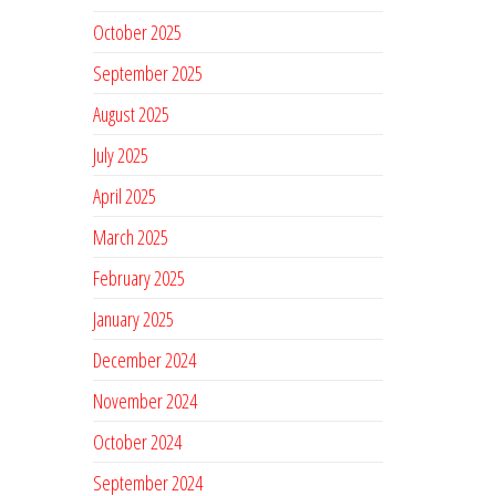
October 2025
September 2025
August 2025
July 2025
April 2025
March 2025
February 2025
January 2025
December 2024
November 2024
October 2024
September 2024