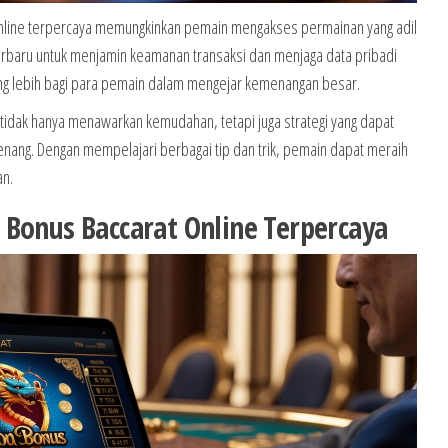
nline terpercaya memungkinkan pemain mengakses permainan yang adil
rbaru untuk menjamin keamanan transaksi dan menjaga data pribadi
ang lebih bagi para pemain dalam mengejar kemenangan besar.
tidak hanya menawarkan kemudahan, tetapi juga strategi yang dapat
nang. Dengan mempelajari berbagai tip dan trik, pemain dapat meraih
an.
 Bonus Baccarat Online Terpercaya