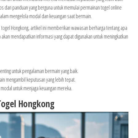
ips dan panduan yang berguna untuk memulai permainan togel online
 dalam mengelola modal dan keuangan saat bermain.
 togel Hongkong, artikel ini memberikan wawasan berharga tentang apa
a akan mendapatkan informasi yang dapat digunakan untuk meningkatkan
enting untuk pengalaman bermain yang baik.
in mengambil keputusan yang lebih tepat.
odal untuk menjaga keuangan mereka.
Togel Hongkong