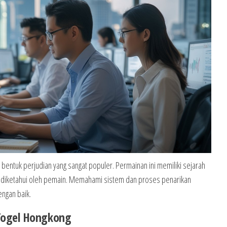
bentuk perjudian yang sangat populer. Permainan ini memiliki sejarah
s diketahui oleh pemain. Memahami sistem dan proses penarikan
engan baik.
 Togel Hongkong