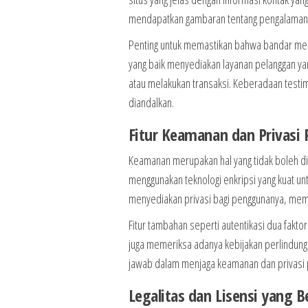
mendapatkan gambaran tentang pengalaman
Penting untuk memastikan bahwa bandar memil
yang baik menyediakan layanan pelanggan ya
atau melakukan transaksi. Keberadaan testim
diandalkan.
Fitur Keamanan dan Privasi
Keamanan merupakan hal yang tidak boleh di
menggunakan teknologi enkripsi yang kuat unt
menyediakan privasi bagi penggunanya, memas
Fitur tambahan seperti autentikasi dua fakt
juga memeriksa adanya kebijakan perlindung
jawab dalam menjaga keamanan dan privasi
Legalitas dan Lisensi yang B