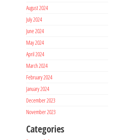
August 2024
July 2024
June 2024
May 2024
April 2024
March 2024
February 2024
January 2024
December 2023
November 2023
Categories