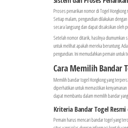
Sistem dan Proses Penarik
Proses penarikan nomor di Togel Hongkong m
Setiap malam, pengundian dilakukan dengan m
secara langsung dan dapat disaksikan oleh pu
Setelah nomor ditarik, hasilnya diumumka
untuk melihat apakah mereka beruntung. Ada 
pengundian. Ini memudahkan pemain untuk t
Cara Memilih Bandar 
Memilih bandar togel Hongkong yang terperc
diperhatikan untuk memastikan kenyamanan d
dapat membantu dalam memilih bandar yang
Kriteria Bandar Togel Resm
Pemain harus mencari bandar togel yang terda
situs yang jelas dengan informasi kontak yan