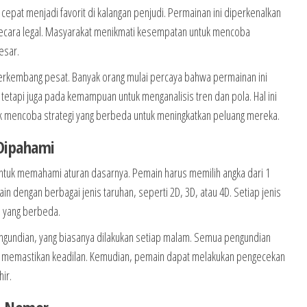
cepat menjadi favorit di kalangan penjudi. Permainan ini diperkenalkan
secara legal. Masyarakat menikmati kesempatan untuk mencoba
esar.
berkembang pesat. Banyak orang mulai percaya bahwa permainan ini
tetapi juga pada kemampuan untuk menganalisis tren dan pola. Hal ini
k mencoba strategi yang berbeda untuk meningkatkan peluang mereka.
 Dipahami
ntuk memahami aturan dasarnya. Pemain harus memilih angka dari 1
n dengan berbagai jenis taruhan, seperti 2D, 3D, atau 4D. Setiap jenis
n yang berbeda.
ngundian, yang biasanya dilakukan setiap malam. Semua pengundian
uk memastikan keadilan. Kemudian, pemain dapat melakukan pengecekan
ir.