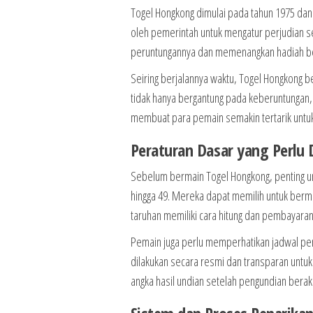
Togel Hongkong dimulai pada tahun 1975 dan 
oleh pemerintah untuk mengatur perjudian 
peruntungannya dan memenangkan hadiah b
Seiring berjalannya waktu, Togel Hongkong 
tidak hanya bergantung pada keberuntungan, 
membuat para pemain semakin tertarik untu
Peraturan Dasar yang Perlu
Sebelum bermain Togel Hongkong, penting u
hingga 49. Mereka dapat memilih untuk bermai
taruhan memiliki cara hitung dan pembayara
Pemain juga perlu memperhatikan jadwal pe
dilakukan secara resmi dan transparan unt
angka hasil undian setelah pengundian berakh