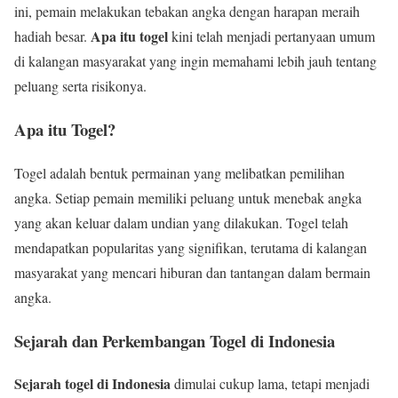
ini, pemain melakukan tebakan angka dengan harapan meraih
Apa itu togel
hadiah besar.
kini telah menjadi pertanyaan umum
di kalangan masyarakat yang ingin memahami lebih jauh tentang
peluang serta risikonya.
Apa itu Togel?
Togel adalah bentuk permainan yang melibatkan pemilihan
angka. Setiap pemain memiliki peluang untuk menebak angka
yang akan keluar dalam undian yang dilakukan. Togel telah
mendapatkan popularitas yang signifikan, terutama di kalangan
masyarakat yang mencari hiburan dan tantangan dalam bermain
angka.
Sejarah dan Perkembangan Togel di Indonesia
Sejarah togel di Indonesia
dimulai cukup lama, tetapi menjadi