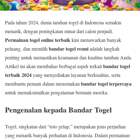
Pada tahun 2024, dunia taruhan togel di Indonesia semakin
menarik, dengan peningkatan minat dari calon penjudi.
Permainan togel online terbaik
kini menawarkan banyak
bandar togel resmi
peluang, dan memilih
adalah langkah
penting untuk memastikan keamanan dan kualitas taruhan Anda.
bandar togel
Artikel ini akan membahas berbagai aspek terkait
terbaik 2024
yang menyediakan layanan berkualitas, serta
bandar togel terpercaya
membantu pemain dalam menemukan
untuk memaksimalkan pengalaman bermain mereka.
Pengenalan kepada Bandar Togel
Togel, singkatan dari “toto gelap,” merupakan jenis perjudian
yang menarik banyak perhatian di Indonesia. Dalam permainan