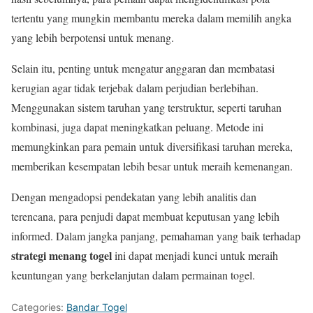
tertentu yang mungkin membantu mereka dalam memilih angka
yang lebih berpotensi untuk menang.
Selain itu, penting untuk mengatur anggaran dan membatasi
kerugian agar tidak terjebak dalam perjudian berlebihan.
Menggunakan sistem taruhan yang terstruktur, seperti taruhan
kombinasi, juga dapat meningkatkan peluang. Metode ini
memungkinkan para pemain untuk diversifikasi taruhan mereka,
memberikan kesempatan lebih besar untuk meraih kemenangan.
Dengan mengadopsi pendekatan yang lebih analitis dan
terencana, para penjudi dapat membuat keputusan yang lebih
informed. Dalam jangka panjang, pemahaman yang baik terhadap
strategi menang togel
ini dapat menjadi kunci untuk meraih
keuntungan yang berkelanjutan dalam permainan togel.
Categories:
Bandar Togel