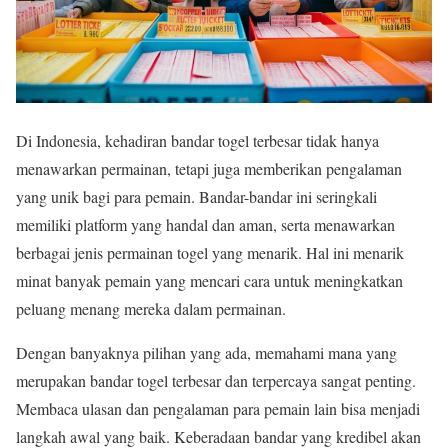
Di Indonesia, kehadiran bandar togel terbesar tidak hanya
menawarkan permainan, tetapi juga memberikan pengalaman
yang unik bagi para pemain. Bandar-bandar ini seringkali
memiliki platform yang handal dan aman, serta menawarkan
berbagai jenis permainan togel yang menarik. Hal ini menarik
minat banyak pemain yang mencari cara untuk meningkatkan
peluang menang mereka dalam permainan.
Dengan banyaknya pilihan yang ada, memahami mana yang
merupakan bandar togel terbesar dan terpercaya sangat penting.
Membaca ulasan dan pengalaman para pemain lain bisa menjadi
langkah awal yang baik. Keberadaan bandar yang kredibel akan