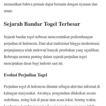
memastikan bahwa pemain dapat bermain dengan nyaman dan
aman.
Sejarah Bandar Togel Terbesar
Sejarah bandar togel terbesar mencerminkan perkembangan
perjudian di Indonesia. Dari akar tradisional hingga modernisasi,
perjanjiannya telah melewati banyak perubahan yang signifikan.
Beberapa momen penting dalam sejarah perjudian togel
menciptakan dasar bagi industri saat ini.
Evolusi Perjudian Togel
Perjudian togel di Indonesia dimulai sebagai aktivitas informal di
kalangan masyarakat. Awalnya, pengundian dilakukan secara
sederhana, sering kali di pasar atau acara lokal. Seiring waktu,