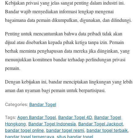
Kebijakan privasi yang jelas sangat penting dalam industri ini.
Bandar wajib menyediakan informasi lengkap mengenai
bagaimana data pemain dikumpulkan, digunakan, dan dilindungi.
Penting untuk mencantumkan bahwa data pribadi tidak akan
dijual atau disebarkan kepada pihak ketiga tanpa izin. Pemain
berhak meminta penghapusan data mereka jika diinginkan, yang
menunjukkan komitmen bandar terhadap perlindungan privasi
pemain.
Dengan kebijakan ini, bandar menciptakan lingkungan yang lebih
aman dan nyaman bagi pemain untuk berpartisipasi.
Categories:
Bandar Togel
Tags:
Agen Bandar Togel
,
Bandar Togel 4D
,
Bandar Togel
Hongkong
,
Bandar Togel Indonesia
,
Bandar Togel Jackpot
,
bandar togel online
,
bandar togel resmi
,
bandar togel terbaik
,
bandar togel terpercaya
,
situs bandar togel