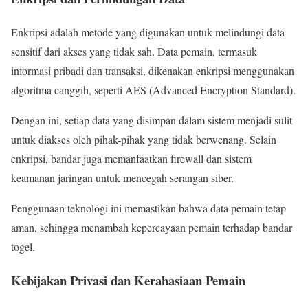
Enkripsi adalah metode yang digunakan untuk melindungi data
sensitif dari akses yang tidak sah. Data pemain, termasuk
informasi pribadi dan transaksi, dikenakan enkripsi menggunakan
algoritma canggih, seperti AES (Advanced Encryption Standard).
Dengan ini, setiap data yang disimpan dalam sistem menjadi sulit
untuk diakses oleh pihak-pihak yang tidak berwenang. Selain
enkripsi, bandar juga memanfaatkan firewall dan sistem
keamanan jaringan untuk mencegah serangan siber.
Penggunaan teknologi ini memastikan bahwa data pemain tetap
aman, sehingga menambah kepercayaan pemain terhadap bandar
togel.
Kebijakan Privasi dan Kerahasiaan Pemain