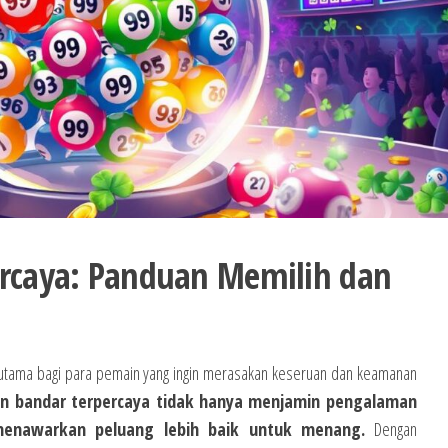
ercaya: Panduan Memilih dan
 utama bagi para pemain yang ingin merasakan keseruan dan keamanan
n bandar terpercaya tidak hanya menjamin pengalaman
 menawarkan peluang lebih baik untuk menang.
Dengan