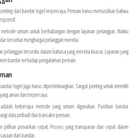
 penting dari bandar togel terpercaya. Pemain harus memastikan bahwa
esponsif.
 metode umum untuk berhubungan dengan layanan pelanggan. Waktu
dar tersebut menghargai pelanggan mereka.
n pelanggan tersedia dalam bahasa yang mereka kuasai. Layanan yang
men bandar terhadap pengalaman pemain.
Aman
ndar togel juga harus dipertimbangkan. Sangat penting untuk memilih
yang aman dan terpercaya.
adalah beberapa metode yang umum digunakan. Pastikan bandar
ungi data pribadi dan transaksi pemain.
an pilihan penarikan cepat. Proses yang transparan dan cepat dalam
cayaan dari bandar.