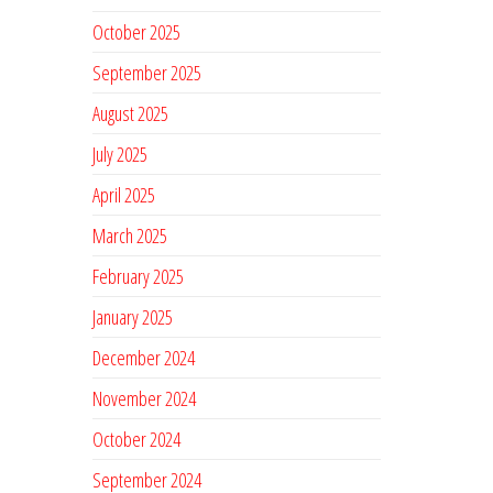
October 2025
September 2025
August 2025
July 2025
April 2025
March 2025
February 2025
January 2025
December 2024
November 2024
October 2024
September 2024