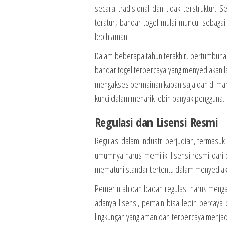
secara tradisional dan tidak terstruktur. 
teratur, bandar togel mulai muncul sebag
lebih aman.
Dalam beberapa tahun terakhir, pertumbuhan
bandar togel terpercaya yang menyediakan 
mengakses permainan kapan saja dan di ma
kunci dalam menarik lebih banyak pengguna.
Regulasi dan Lisensi Resmi
Regulasi dalam industri perjudian, termasuk
umumnya harus memiliki lisensi resmi dari 
mematuhi standar tertentu dalam menyediak
Pemerintah dan badan regulasi harus mengaw
adanya lisensi, pemain bisa lebih percaya 
lingkungan yang aman dan terpercaya menjad