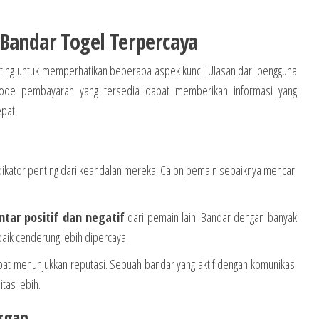
 Bandar Togel Terpercaya
ting untuk memperhatikan beberapa aspek kunci. Ulasan dari pengguna
metode pembayaran yang tersedia dapat memberikan informasi yang
pat.
dikator penting dari keandalan mereka. Calon pemain sebaiknya mencari
tar positif dan negatif
dari pemain lain. Bandar dengan banyak
aik cenderung lebih dipercaya.
dapat menunjukkan reputasi. Sebuah bandar yang aktif dengan komunikasi
tas lebih.
ggan