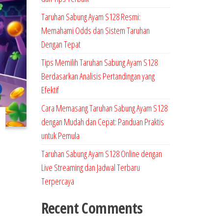
Taruhan Sabung Ayam S128 Resmi:
Memahami Odds dan Sistem Taruhan
Dengan Tepat
Tips Memilih Taruhan Sabung Ayam S128
Berdasarkan Analisis Pertandingan yang
Efektif
Cara Memasang Taruhan Sabung Ayam S128
dengan Mudah dan Cepat: Panduan Praktis
untuk Pemula
Taruhan Sabung Ayam S128 Online dengan
Live Streaming dan Jadwal Terbaru
Terpercaya
Recent Comments