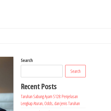
Search
Search
Recent Posts
Taruhan Sabung Ayam S128: Penjelasan
Lengkap Aturan, Odds, dan Jenis Taruhan