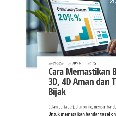
26/04/2026
By
ADMIN
Off
Cara Memastikan B
3D, 4D Aman dan T
Bijak
Dalam dunia perjudian online, mencari banda
Untuk memastikan bandar togel onl