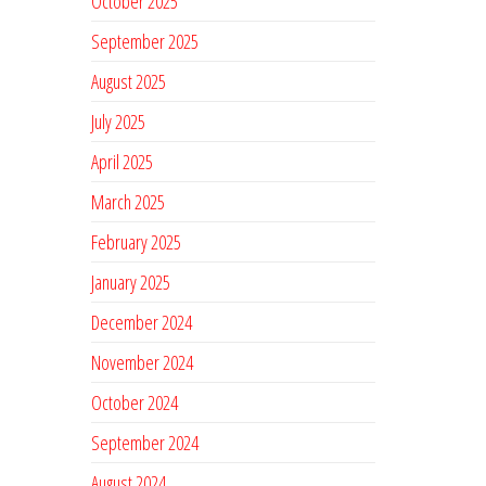
October 2025
September 2025
August 2025
July 2025
April 2025
March 2025
February 2025
January 2025
December 2024
November 2024
October 2024
September 2024
August 2024