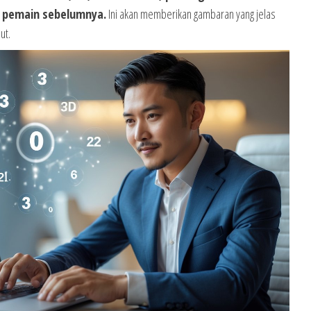
n pemain sebelumnya.
Ini akan memberikan gambaran yang jelas
ut.