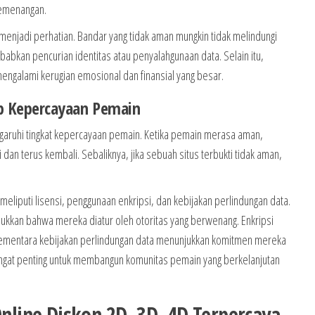
emenangan.
enjadi perhatian. Bandar yang tidak aman mungkin tidak melindungi
babkan pencurian identitas atau penyalahgunaan data. Selain itu,
engalami kerugian emosional dan finansial yang besar.
 Kepercayaan Pemain
garuhi tingkat kepercayaan pemain. Ketika pemain merasa aman,
an terus kembali. Sebaliknya, jika sebuah situs terbukti tidak aman,
liputi lisensi, penggunaan enkripsi, dan kebijakan perlindungan data.
jukkan bahwa mereka diatur oleh otoritas yang berwenang. Enkripsi
sementara kebijakan perlindungan data menunjukkan komitmen mereka
angat penting untuk membangun komunitas pemain yang berkelanjutan
 Online Diskon 2D, 3D, 4D Terpercaya