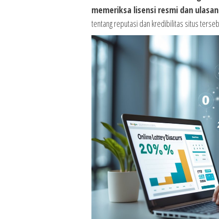
memeriksa lisensi resmi dan ulasa
tentang reputasi dan kredibilitas situs terseb