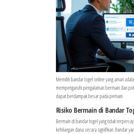
Memilih bandar togel online yang aman adala
mempengaruhi pengalaman bermain dan potens
dapat berdampak besar pada pemain.
Risiko Bermain di Bandar To
Bermain di bandar togel yang tidak terperc
kehilangan dana secara signifikan. Bandar ya