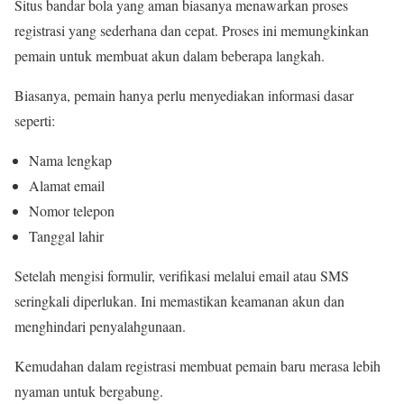
Situs bandar bola yang aman biasanya menawarkan proses
registrasi yang sederhana dan cepat. Proses ini memungkinkan
pemain untuk membuat akun dalam beberapa langkah.
Biasanya, pemain hanya perlu menyediakan informasi dasar
seperti:
Nama lengkap
Alamat email
Nomor telepon
Tanggal lahir
Setelah mengisi formulir, verifikasi melalui email atau SMS
seringkali diperlukan. Ini memastikan keamanan akun dan
menghindari penyalahgunaan.
Kemudahan dalam registrasi membuat pemain baru merasa lebih
nyaman untuk bergabung.