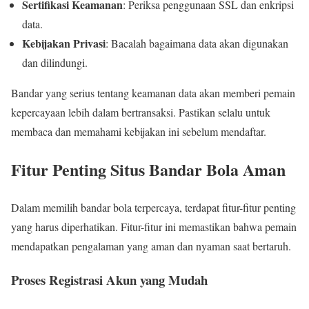
Sertifikasi Keamanan
: Periksa penggunaan SSL dan enkripsi
data.
Kebijakan Privasi
: Bacalah bagaimana data akan digunakan
dan dilindungi.
Bandar yang serius tentang keamanan data akan memberi pemain
kepercayaan lebih dalam bertransaksi. Pastikan selalu untuk
membaca dan memahami kebijakan ini sebelum mendaftar.
Fitur Penting Situs Bandar Bola Aman
Dalam memilih bandar bola terpercaya, terdapat fitur-fitur penting
yang harus diperhatikan. Fitur-fitur ini memastikan bahwa pemain
mendapatkan pengalaman yang aman dan nyaman saat bertaruh.
Proses Registrasi Akun yang Mudah