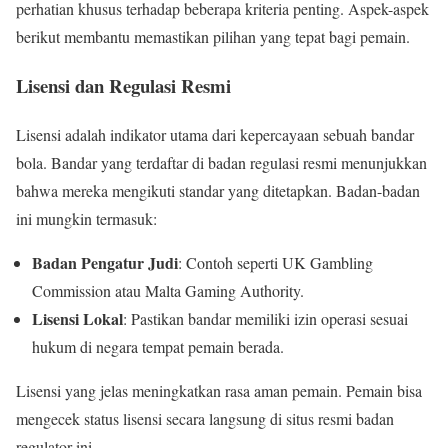
perhatian khusus terhadap beberapa kriteria penting. Aspek-aspek
berikut membantu memastikan pilihan yang tepat bagi pemain.
Lisensi dan Regulasi Resmi
Lisensi adalah indikator utama dari kepercayaan sebuah bandar
bola. Bandar yang terdaftar di badan regulasi resmi menunjukkan
bahwa mereka mengikuti standar yang ditetapkan. Badan-badan
ini mungkin termasuk:
Badan Pengatur Judi
: Contoh seperti UK Gambling
Commission atau Malta Gaming Authority.
Lisensi Lokal
: Pastikan bandar memiliki izin operasi sesuai
hukum di negara tempat pemain berada.
Lisensi yang jelas meningkatkan rasa aman pemain. Pemain bisa
mengecek status lisensi secara langsung di situs resmi badan
regulator ini.