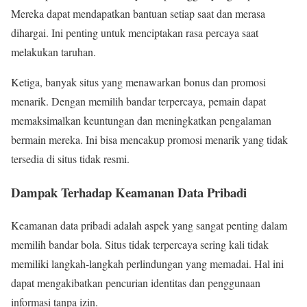
Mereka dapat mendapatkan bantuan setiap saat dan merasa
dihargai. Ini penting untuk menciptakan rasa percaya saat
melakukan taruhan.
Ketiga, banyak situs yang menawarkan bonus dan promosi
menarik. Dengan memilih bandar terpercaya, pemain dapat
memaksimalkan keuntungan dan meningkatkan pengalaman
bermain mereka. Ini bisa mencakup promosi menarik yang tidak
tersedia di situs tidak resmi.
Dampak Terhadap Keamanan Data Pribadi
Keamanan data pribadi adalah aspek yang sangat penting dalam
memilih bandar bola. Situs tidak terpercaya sering kali tidak
memiliki langkah-langkah perlindungan yang memadai. Hal ini
dapat mengakibatkan pencurian identitas dan penggunaan
informasi tanpa izin.