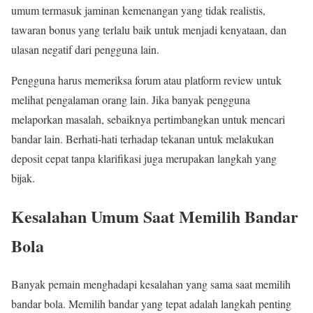
umum termasuk jaminan kemenangan yang tidak realistis,
tawaran bonus yang terlalu baik untuk menjadi kenyataan, dan
ulasan negatif dari pengguna lain.
Pengguna harus memeriksa forum atau platform review untuk
melihat pengalaman orang lain. Jika banyak pengguna
melaporkan masalah, sebaiknya pertimbangkan untuk mencari
bandar lain. Berhati-hati terhadap tekanan untuk melakukan
deposit cepat tanpa klarifikasi juga merupakan langkah yang
bijak.
Kesalahan Umum Saat Memilih Bandar
Bola
Banyak pemain menghadapi kesalahan yang sama saat memilih
bandar bola. Memilih bandar yang tepat adalah langkah penting