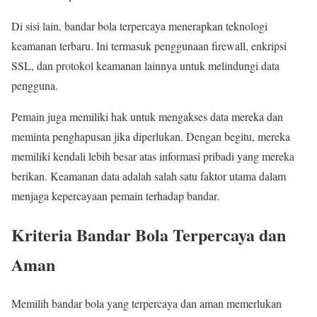
Di sisi lain, bandar bola terpercaya menerapkan teknologi
keamanan terbaru. Ini termasuk penggunaan firewall, enkripsi
SSL, dan protokol keamanan lainnya untuk melindungi data
pengguna.
Pemain juga memiliki hak untuk mengakses data mereka dan
meminta penghapusan jika diperlukan. Dengan begitu, mereka
memiliki kendali lebih besar atas informasi pribadi yang mereka
berikan. Keamanan data adalah salah satu faktor utama dalam
menjaga kepercayaan pemain terhadap bandar.
Kriteria Bandar Bola Terpercaya dan
Aman
Memilih bandar bola yang terpercaya dan aman memerlukan