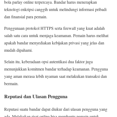
bola parlay online terpercaya. Bandar harus menerapkan
teknologi enkripsi canggih untuk melindungi informasi pribadi
dan finansial para pemain.
Penggunaan protokol HTTPS serta firewall yang kuat adalah
salah satu cara untuk menjaga keamanan. Pemain harus melihat
apakah bandar menyediakan kebijakan privasi yang jelas dan
mudah dipahami.
Selain itu, keberadaan opsi autentikasi dua faktor juga
menunjukkan komitmen bandar terhadap keamanan. Pengguna
yang aman merasa lebih nyaman saat melakukan transaksi dan
bermain.
Reputasi dan Ulasan Pengguna
Reputasi suatu bandar dapat diukur dari ulasan pengguna yang
ada. Melakukan riset online bisa membantu pemain untuk