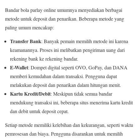
Bandar bola parlay online umumnya menyediakan berbagai
metode untuk deposit dan penarikan. Beberapa metode yang
paling umum mencakup:
Transfer Bank
: Banyak pemain memilih metode ini karena
keamanannya. Proses ini melibatkan pengiriman uang dari
rekening bank ke rekening bandar.
E-Wallet
: Dompet digital seperti OVO, GoPay, dan DANA
memberi kemudahan dalam transaksi. Pengguna dapat
melakukan deposit dan penarikan dalam hitungan menit.
Kartu Kredit/Debit
: Meskipun tidak semua bandar
mendukung transaksi ini, beberapa situs menerima kartu kredit
dan debit untuk deposit cepat.
Setiap metode memiliki kelebihan dan kekurangan, seperti waktu
pemrosesan dan biaya. Pengguna disarankan untuk memilih