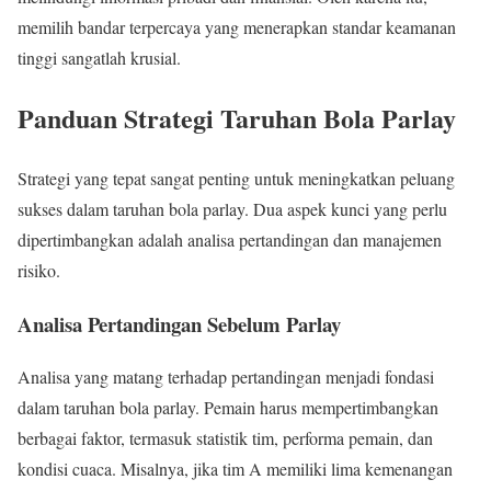
memilih bandar terpercaya yang menerapkan standar keamanan
tinggi sangatlah krusial.
Panduan Strategi Taruhan Bola Parlay
Strategi yang tepat sangat penting untuk meningkatkan peluang
sukses dalam taruhan bola parlay. Dua aspek kunci yang perlu
dipertimbangkan adalah analisa pertandingan dan manajemen
risiko.
Analisa Pertandingan Sebelum Parlay
Analisa yang matang terhadap pertandingan menjadi fondasi
dalam taruhan bola parlay. Pemain harus mempertimbangkan
berbagai faktor, termasuk statistik tim, performa pemain, dan
kondisi cuaca. Misalnya, jika tim A memiliki lima kemenangan