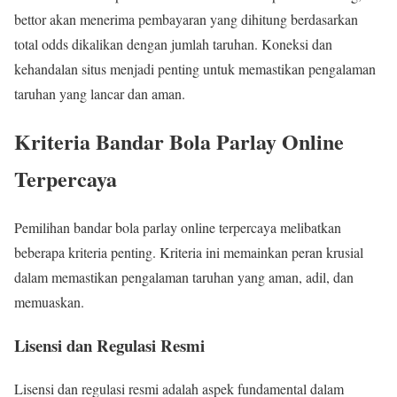
bettor akan menerima pembayaran yang dihitung berdasarkan
total odds dikalikan dengan jumlah taruhan. Koneksi dan
kehandalan situs menjadi penting untuk memastikan pengalaman
taruhan yang lancar dan aman.
Kriteria Bandar Bola Parlay Online
Terpercaya
Pemilihan bandar bola parlay online terpercaya melibatkan
beberapa kriteria penting. Kriteria ini memainkan peran krusial
dalam memastikan pengalaman taruhan yang aman, adil, dan
memuaskan.
Lisensi dan Regulasi Resmi
Lisensi dan regulasi resmi adalah aspek fundamental dalam