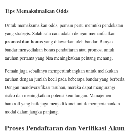
Tips Memaksimalkan Odds
Untuk memaksimalkan odds, pemain perlu memiliki pendekatan
yang strategis. Salah satu cara adalah dengan memanfaatkan
promosi dan bonus
yang ditawarkan oleh bandar. Banyak
bandar menyediakan bonus pendaftaran atau promosi untuk
taruhan pertama yang bisa meningkatkan peluang menang.
Pemain juga sebaiknya mempertimbangkan untuk melakukan
taruhan dengan jumlah kecil pada beberapa bandar yang berbeda.
Dengan mendiversifikasi taruhan, mereka dapat mengurangi
risiko dan meningkatkan potensi keuntungan. Manajemen
bankroll yang baik juga menjadi kunci untuk mempertahankan
modal dalam jangka panjang.
Proses Pendaftaran dan Verifikasi Akun