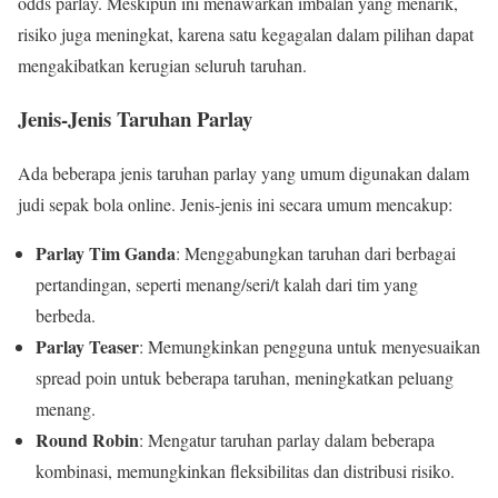
odds parlay. Meskipun ini menawarkan imbalan yang menarik,
risiko juga meningkat, karena satu kegagalan dalam pilihan dapat
mengakibatkan kerugian seluruh taruhan.
Jenis-Jenis Taruhan Parlay
Ada beberapa jenis taruhan parlay yang umum digunakan dalam
judi sepak bola online. Jenis-jenis ini secara umum mencakup:
Parlay Tim Ganda
: Menggabungkan taruhan dari berbagai
pertandingan, seperti menang/seri/t kalah dari tim yang
berbeda.
Parlay Teaser
: Memungkinkan pengguna untuk menyesuaikan
spread poin untuk beberapa taruhan, meningkatkan peluang
menang.
Round Robin
: Mengatur taruhan parlay dalam beberapa
kombinasi, memungkinkan fleksibilitas dan distribusi risiko.