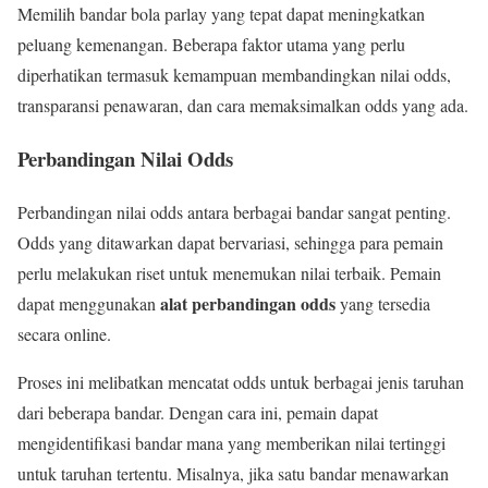
Memilih bandar bola parlay yang tepat dapat meningkatkan
peluang kemenangan. Beberapa faktor utama yang perlu
diperhatikan termasuk kemampuan membandingkan nilai odds,
transparansi penawaran, dan cara memaksimalkan odds yang ada.
Perbandingan Nilai Odds
Perbandingan nilai odds antara berbagai bandar sangat penting.
Odds yang ditawarkan dapat bervariasi, sehingga para pemain
perlu melakukan riset untuk menemukan nilai terbaik. Pemain
alat perbandingan odds
dapat menggunakan
yang tersedia
secara online.
Proses ini melibatkan mencatat odds untuk berbagai jenis taruhan
dari beberapa bandar. Dengan cara ini, pemain dapat
mengidentifikasi bandar mana yang memberikan nilai tertinggi
untuk taruhan tertentu. Misalnya, jika satu bandar menawarkan