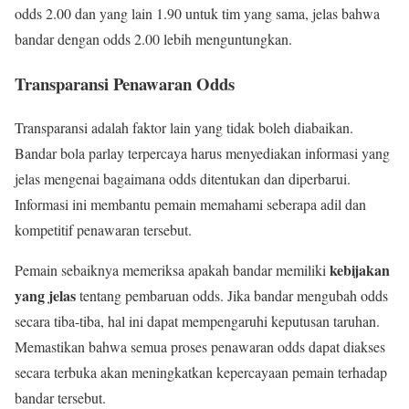
odds 2.00 dan yang lain 1.90 untuk tim yang sama, jelas bahwa
bandar dengan odds 2.00 lebih menguntungkan.
Transparansi Penawaran Odds
Transparansi adalah faktor lain yang tidak boleh diabaikan.
Bandar bola parlay terpercaya harus menyediakan informasi yang
jelas mengenai bagaimana odds ditentukan dan diperbarui.
Informasi ini membantu pemain memahami seberapa adil dan
kompetitif penawaran tersebut.
kebijakan
Pemain sebaiknya memeriksa apakah bandar memiliki
yang jelas
tentang pembaruan odds. Jika bandar mengubah odds
secara tiba-tiba, hal ini dapat mempengaruhi keputusan taruhan.
Memastikan bahwa semua proses penawaran odds dapat diakses
secara terbuka akan meningkatkan kepercayaan pemain terhadap
bandar tersebut.