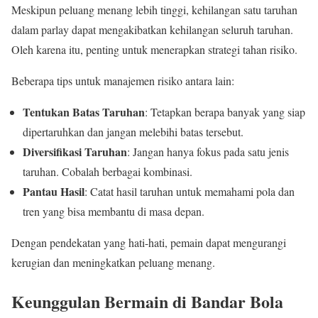
Meskipun peluang menang lebih tinggi, kehilangan satu taruhan
dalam parlay dapat mengakibatkan kehilangan seluruh taruhan.
Oleh karena itu, penting untuk menerapkan strategi tahan risiko.
Beberapa tips untuk manajemen risiko antara lain:
Tentukan Batas Taruhan
: Tetapkan berapa banyak yang siap
dipertaruhkan dan jangan melebihi batas tersebut.
Diversifikasi Taruhan
: Jangan hanya fokus pada satu jenis
taruhan. Cobalah berbagai kombinasi.
Pantau Hasil
: Catat hasil taruhan untuk memahami pola dan
tren yang bisa membantu di masa depan.
Dengan pendekatan yang hati-hati, pemain dapat mengurangi
kerugian dan meningkatkan peluang menang.
Keunggulan Bermain di Bandar Bola