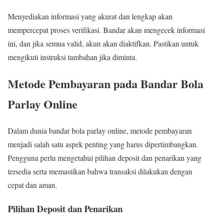
Menyediakan informasi yang akurat dan lengkap akan
mempercepat proses verifikasi. Bandar akan mengecek informasi
ini, dan jika semua valid, akun akan diaktifkan. Pastikan untuk
mengikuti instruksi tambahan jika diminta.
Metode Pembayaran pada Bandar Bola
Parlay Online
Dalam dunia bandar bola parlay online, metode pembayaran
menjadi salah satu aspek penting yang harus dipertimbangkan.
Pengguna perlu mengetahui pilihan deposit dan penarikan yang
tersedia serta memastikan bahwa transaksi dilakukan dengan
cepat dan aman.
Pilihan Deposit dan Penarikan