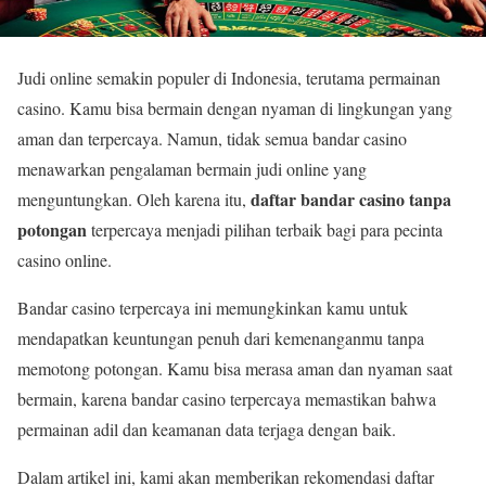
Judi online semakin populer di Indonesia, terutama permainan
casino. Kamu bisa bermain dengan nyaman di lingkungan yang
aman dan terpercaya. Namun, tidak semua bandar casino
menawarkan pengalaman bermain judi online yang
daftar bandar casino tanpa
menguntungkan. Oleh karena itu,
potongan
terpercaya menjadi pilihan terbaik bagi para pecinta
casino online.
Bandar casino terpercaya ini memungkinkan kamu untuk
mendapatkan keuntungan penuh dari kemenanganmu tanpa
memotong potongan. Kamu bisa merasa aman dan nyaman saat
bermain, karena bandar casino terpercaya memastikan bahwa
permainan adil dan keamanan data terjaga dengan baik.
Dalam artikel ini, kami akan memberikan rekomendasi daftar