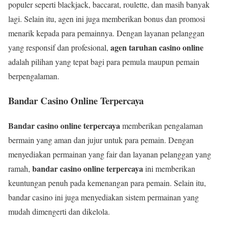
populer seperti blackjack, baccarat, roulette, dan masih banyak
lagi. Selain itu, agen ini juga memberikan bonus dan promosi
menarik kepada para pemainnya. Dengan layanan pelanggan
agen taruhan casino online
yang responsif dan profesional,
adalah pilihan yang tepat bagi para pemula maupun pemain
berpengalaman.
Bandar Casino Online Terpercaya
Bandar casino online terpercaya
memberikan pengalaman
bermain yang aman dan jujur untuk para pemain. Dengan
menyediakan permainan yang fair dan layanan pelanggan yang
bandar casino online terpercaya
ramah,
ini memberikan
keuntungan penuh pada kemenangan para pemain. Selain itu,
bandar casino ini juga menyediakan sistem permainan yang
mudah dimengerti dan dikelola.