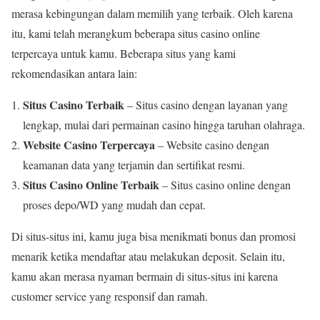
merasa kebingungan dalam memilih yang terbaik. Oleh karena
itu, kami telah merangkum beberapa situs casino online
terpercaya untuk kamu. Beberapa situs yang kami
rekomendasikan antara lain:
Situs Casino Terbaik
– Situs casino dengan layanan yang
lengkap, mulai dari permainan casino hingga taruhan olahraga.
Website Casino Terpercaya
– Website casino dengan
keamanan data yang terjamin dan sertifikat resmi.
Situs Casino Online Terbaik
– Situs casino online dengan
proses depo/WD yang mudah dan cepat.
Di situs-situs ini, kamu juga bisa menikmati bonus dan promosi
menarik ketika mendaftar atau melakukan deposit. Selain itu,
kamu akan merasa nyaman bermain di situs-situs ini karena
customer service yang responsif dan ramah.