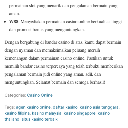
permainan slot yang menarik dan pengalaman bermain yang
aman.
W88
: Menyediakan permainan casino online berkualitas tinggi
dan promosi bonus yang menguntungkan.
Dengan bergabung di bandar casino di atas, kamu dapat bermain
dengan nyaman dan memaksimalkan peluang meraih
kemenangan dalam permainan casino online. Pastikan untuk
memilih bandar casino terpercaya yang telah terbukti memberikan
pengalaman bermain judi online yang aman, adil, dan
menguntungkan. Selamat bermain dan semoga berhasil!
Categories:
Casino Online
Tags:
agen kasino online
,
daftar kasino
,
kasino asia tenggara
,
kasino filipina
,
kasino malaysia
,
kasino singapore
,
kasino
thailand
,
situs kasino terbaik