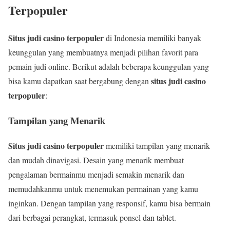
Terpopuler
Situs judi casino terpopuler
di Indonesia memiliki banyak
keunggulan yang membuatnya menjadi pilihan favorit para
pemain judi online. Berikut adalah beberapa keunggulan yang
situs judi casino
bisa kamu dapatkan saat bergabung dengan
terpopuler
:
Tampilan yang Menarik
Situs judi casino terpopuler
memiliki tampilan yang menarik
dan mudah dinavigasi. Desain yang menarik membuat
pengalaman bermainmu menjadi semakin menarik dan
memudahkanmu untuk menemukan permainan yang kamu
inginkan. Dengan tampilan yang responsif, kamu bisa bermain
dari berbagai perangkat, termasuk ponsel dan tablet.