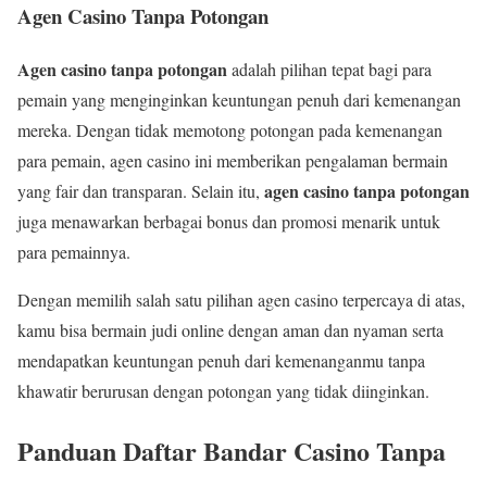
Agen Casino Tanpa Potongan
Agen casino tanpa potongan
adalah pilihan tepat bagi para
pemain yang menginginkan keuntungan penuh dari kemenangan
mereka. Dengan tidak memotong potongan pada kemenangan
para pemain, agen casino ini memberikan pengalaman bermain
agen casino tanpa potongan
yang fair dan transparan. Selain itu,
juga menawarkan berbagai bonus dan promosi menarik untuk
para pemainnya.
Dengan memilih salah satu pilihan agen casino terpercaya di atas,
kamu bisa bermain judi online dengan aman dan nyaman serta
mendapatkan keuntungan penuh dari kemenanganmu tanpa
khawatir berurusan dengan potongan yang tidak diinginkan.
Panduan Daftar Bandar Casino Tanpa