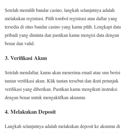
Setelah memilih bandar casino, langkah selanjutnya adalah
melakukan registrasi. Pilih tombol registrasi atau daftar yang
tersedia di situs bandar casino yang kamu pilih. Lengkapi data
pribadi yang diminta dan pastikan kamu mengisi data dengan
benar dan valid.
3. Verifikasi Akun
Setelah mendaftar, kamu akan menerima email atau sms berisi
tautan verifikasi akun. Klik tautan tersebut dan ikuti petunjuk
verifikasi yang diberikan. Pastikan kamu mengikuti instruksi
dengan benar untuk mengaktifkan akunmu.
4. Melakukan Deposit
Langkah selanjutnya adalah melakukan deposit ke akunmu di