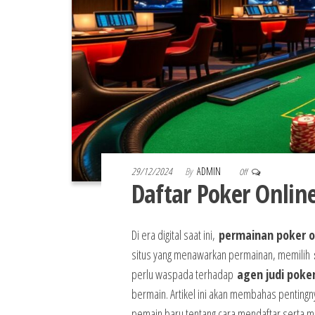
29/12/2024
By
ADMIN
Off
Daftar Poker Onlin
Di era digital saat ini,
permainan poker o
situs yang menawarkan permainan, memilih
perlu waspada terhadap
agen judi poke
bermain. Artikel ini akan membahas pentin
pemain baru tentang cara mendaftar serta me