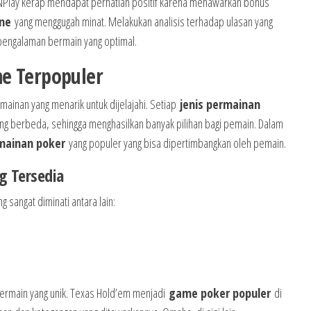
DNPlay kerap mendapat perhatian positif karena menawarkan bonus
ine
yang menggugah minat. Melakukan analisis terhadap ulasan yang
pengalaman bermain yang optimal.
e Terpopuler
mainan yang menarik untuk dijelajahi. Setiap
jenis permainan
 berbeda, sehingga menghasilkan banyak pilihan bagi pemain. Dalam
rmainan poker
yang populer yang bisa dipertimbangkan oleh pemain.
g Tersedia
g sangat diminati antara lain:
bermain yang unik. Texas Hold’em menjadi
game poker populer
di