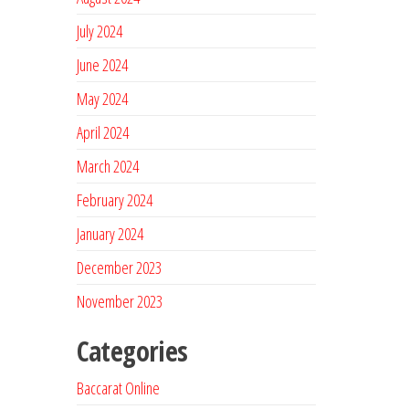
July 2024
June 2024
May 2024
April 2024
March 2024
February 2024
January 2024
December 2023
November 2023
Categories
Baccarat Online