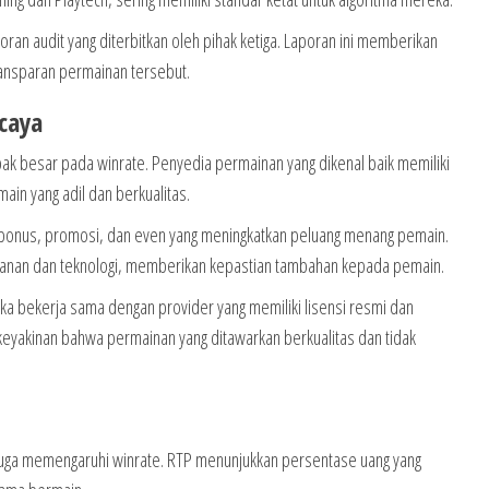
ran audit yang diterbitkan oleh pihak ketiga. Laporan ini memberikan
ransparan permainan tersebut.
caya
k besar pada winrate. Penyedia permainan yang dikenal baik memiliki
in yang adil dan berkualitas.
r bonus, promosi, dan even yang meningkatkan peluang menang pemain.
manan dan teknologi, memberikan kepastian tambahan kepada pemain.
ka bekerja sama dengan provider yang memiliki lisensi resmi dan
keyakinan bahwa permainan yang ditawarkan berkualitas dan tidak
 juga memengaruhi winrate. RTP menunjukkan persentase uang yang