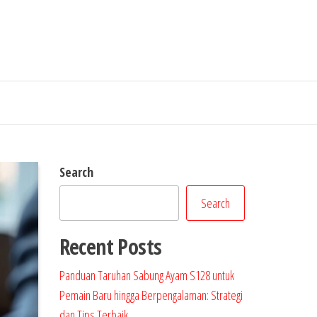
Search
Search
Recent Posts
Panduan Taruhan Sabung Ayam S128 untuk
Pemain Baru hingga Berpengalaman: Strategi
dan Tips Terbaik