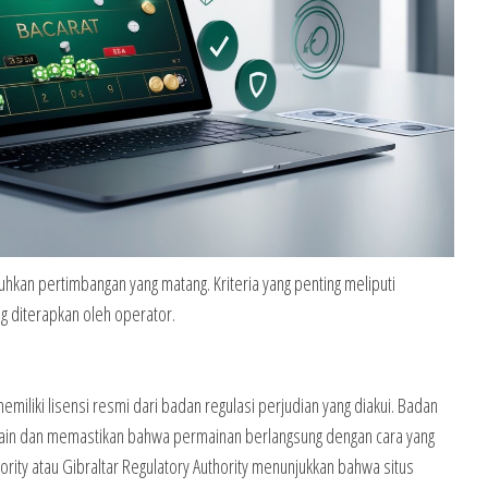
hkan pertimbangan yang matang. Kriteria yang penting meliputi
ng diterapkan oleh operator.
emiliki lisensi resmi dari badan regulasi perjudian yang diakui. Badan
pemain dan memastikan bahwa permainan berlangsung dengan cara yang
hority atau Gibraltar Regulatory Authority menunjukkan bahwa situs