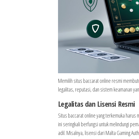
Memilih situs baccarat online resmi membutu
legalitas, reputasi, dan sistem keamanan ya
Legalitas dan Lisensi Resmi
Situs baccarat online yang terkemuka harus m
ini seringkali berfungsi untuk melindungi 
adil. Misalnya, lisensi dari Malta Gaming Aut