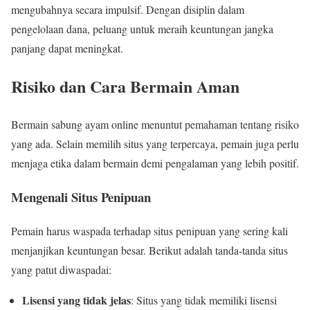
mengubahnya secara impulsif. Dengan disiplin dalam
pengelolaan dana, peluang untuk meraih keuntungan jangka
panjang dapat meningkat.
Risiko dan Cara Bermain Aman
Bermain sabung ayam online menuntut pemahaman tentang risiko
yang ada. Selain memilih situs yang terpercaya, pemain juga perlu
menjaga etika dalam bermain demi pengalaman yang lebih positif.
Mengenali Situs Penipuan
Pemain harus waspada terhadap situs penipuan yang sering kali
menjanjikan keuntungan besar. Berikut adalah tanda-tanda situs
yang patut diwaspadai:
Lisensi yang tidak jelas
: Situs yang tidak memiliki lisensi