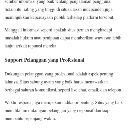
sumber informasi yang baik tentang pengalaman pengguna.
Selain itu, rating yang tinggi di situs ulasan independen juga
menunjukkan kepercayaan publik terhadap platform tersebut.
Menggali informasi seperti apakah situs pernah menghadapi
masalah hukum atau penipuan dapat memberikan wawasan lebih
lanjut terkait reputasi mereka.
Support Pelanggan yang Profesional
Dukungan pelanggan yang profesional adalah aspek penting
lainnya. Situs sabung ayam yang baik harus menawarkan
berbagai saluran komunikasi, seperti live chat, email, dan telepon.
Waktu respons juga merupakan indikator penting. Situs yang baik
memiliki tim dukungan pelanggan yang responsif dan siap
membantu sepanjang waktu.