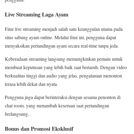
Live Streaming Laga Ayam
Fitur live streaming menjadi salah satu keunggulan utama pada
situs sabung ayam online. Melalui fitur ini, pengguna dapat
menyaksikan pertandingan ayam secara real-time tanpa jeda.
Keberadaan streaming langsung memungkinkan pemain untuk
membuat keputusan yang lebih baik saat bertaruh. Dengan video
berkualitas tinggi dan audio yang jelas, pengalaman menonton
terasa lebih dekat dan nyata.
Pengguna juga dapat berinteraksi dengan sesama penonton di
chat room, yang menambah keseruan saat pertandingan
berlangsung.
Bonus dan Promosi Eksklusif