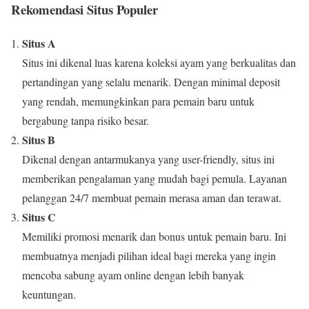
Rekomendasi Situs Populer
Situs A
Situs ini dikenal luas karena koleksi ayam yang berkualitas dan
pertandingan yang selalu menarik. Dengan minimal deposit
yang rendah, memungkinkan para pemain baru untuk
bergabung tanpa risiko besar.
Situs B
Dikenal dengan antarmukanya yang user-friendly, situs ini
memberikan pengalaman yang mudah bagi pemula. Layanan
pelanggan 24/7 membuat pemain merasa aman dan terawat.
Situs C
Memiliki promosi menarik dan bonus untuk pemain baru. Ini
membuatnya menjadi pilihan ideal bagi mereka yang ingin
mencoba sabung ayam online dengan lebih banyak
keuntungan.