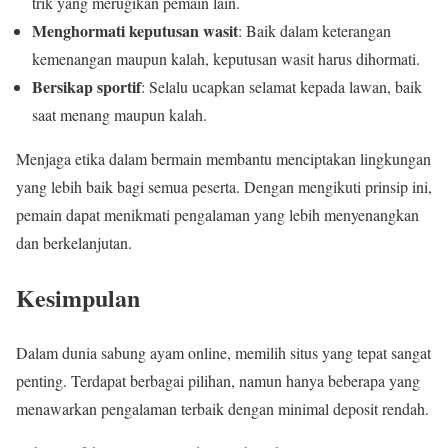
trik yang merugikan pemain lain.
Menghormati keputusan wasit
: Baik dalam keterangan
kemenangan maupun kalah, keputusan wasit harus dihormati.
Bersikap sportif
: Selalu ucapkan selamat kepada lawan, baik
saat menang maupun kalah.
Menjaga etika dalam bermain membantu menciptakan lingkungan
yang lebih baik bagi semua peserta. Dengan mengikuti prinsip ini,
pemain dapat menikmati pengalaman yang lebih menyenangkan
dan berkelanjutan.
Kesimpulan
Dalam dunia sabung ayam online, memilih situs yang tepat sangat
penting. Terdapat berbagai pilihan, namun hanya beberapa yang
menawarkan pengalaman terbaik dengan minimal deposit rendah.