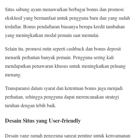
Situs sabung ayam menawarkan berbagai bonus dan promosi
eksklusif yang bermanfaat untuk pengguna baru dan yang sudah
terdaftar. Bonus pendaftaran biasanya berupa kredit tambahan
yang meningkatkan modal pemain saat memulai.
Selain itu, promosi rutin seperti cashback dan bonus deposit
menarik perhatian banyak pemain. Pengguna sering kali
mendapatkan penawaran khusus untuk meningkatkan peluang
menang.
Transparansi dalam syarat dan ketentuan bonus juga menjadi
perhatian, sehingga pengguna dapat merencanakan strategi
taruhan dengan lebih baik.
Desain Situs yang User-friendly
Desain yang ramah pengguna sangat penting untuk kenyamanan