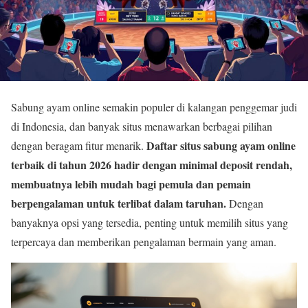
Sabung ayam online semakin populer di kalangan penggemar judi
di Indonesia, dan banyak situs menawarkan berbagai pilihan
Daftar situs sabung ayam online
dengan beragam fitur menarik.
terbaik di tahun 2026 hadir dengan minimal deposit rendah,
membuatnya lebih mudah bagi pemula dan pemain
berpengalaman untuk terlibat dalam taruhan.
Dengan
banyaknya opsi yang tersedia, penting untuk memilih situs yang
terpercaya dan memberikan pengalaman bermain yang aman.