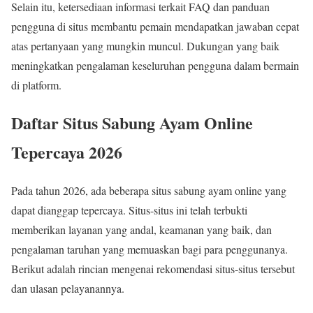
Selain itu, ketersediaan informasi terkait FAQ dan panduan
pengguna di situs membantu pemain mendapatkan jawaban cepat
atas pertanyaan yang mungkin muncul. Dukungan yang baik
meningkatkan pengalaman keseluruhan pengguna dalam bermain
di platform.
Daftar Situs Sabung Ayam Online
Tepercaya 2026
Pada tahun 2026, ada beberapa situs sabung ayam online yang
dapat dianggap tepercaya. Situs-situs ini telah terbukti
memberikan layanan yang andal, keamanan yang baik, dan
pengalaman taruhan yang memuaskan bagi para penggunanya.
Berikut adalah rincian mengenai rekomendasi situs-situs tersebut
dan ulasan pelayanannya.