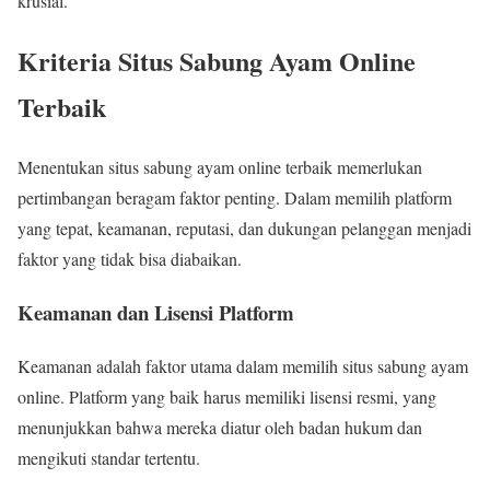
krusial.
Kriteria Situs Sabung Ayam Online
Terbaik
Menentukan situs sabung ayam online terbaik memerlukan
pertimbangan beragam faktor penting. Dalam memilih platform
yang tepat, keamanan, reputasi, dan dukungan pelanggan menjadi
faktor yang tidak bisa diabaikan.
Keamanan dan Lisensi Platform
Keamanan adalah faktor utama dalam memilih situs sabung ayam
online. Platform yang baik harus memiliki lisensi resmi, yang
menunjukkan bahwa mereka diatur oleh badan hukum dan
mengikuti standar tertentu.