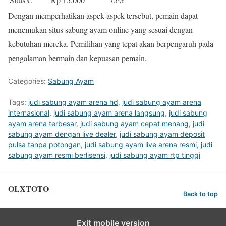
Dengan memperhatikan aspek-aspek tersebut, pemain dapat
menemukan situs sabung ayam online yang sesuai dengan
kebutuhan mereka. Pemilihan yang tepat akan berpengaruh pada
pengalaman bermain dan kepuasan pemain.
Categories:
Sabung Ayam
Tags:
judi sabung ayam arena hd
,
judi sabung ayam arena
internasional
,
judi sabung ayam arena langsung
,
judi sabung
ayam arena terbesar
,
judi sabung ayam cepat menang
,
judi
sabung ayam dengan live dealer
,
judi sabung ayam deposit
pulsa tanpa potongan
,
judi sabung ayam live arena resmi
,
judi
sabung ayam resmi berlisensi
,
judi sabung ayam rtp tinggi
OLXTOTO
Back to top
Exit mobile version