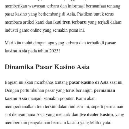
memberikan wawasan terbaru dan informasi bermanfaat tentang
pasar kasino yang berkembang di Asia. Pastikan untuk terus
tren terbaru
membaca artikel kami dan ikuti
yang terjadi dalam
industri game online yang semakin pesat ini.
pasar
Mari kita mulai dengan apa yang terbaru dan terbaik di
kasino Asia
pada tahun 2023!
Dinamika Pasar Kasino Asia
pasar kasino di Asia
Bagian ini akan membahas tentang
saat ini.
permainan
Dengan pertumbuhan pasar yang terus berlanjut,
kasino Asia
menjadi semakin populer. Kami akan
memperkenalkan tren terkini dalam industri ini, seperti permainan
live dealer kasino
slot dengan tema Asia yang menarik dan
, yang
memberikan pengalaman bermain kasino yang lebih nyata.