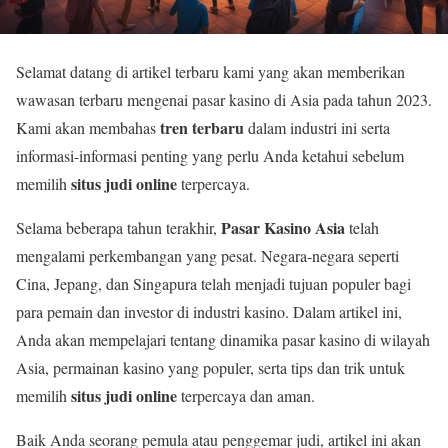
Selamat datang di artikel terbaru kami yang akan memberikan
wawasan terbaru mengenai pasar kasino di Asia pada tahun 2023.
tren terbaru
Kami akan membahas
dalam industri ini serta
informasi-informasi penting yang perlu Anda ketahui sebelum
situs judi online
memilih
terpercaya.
Pasar Kasino Asia
Selama beberapa tahun terakhir,
telah
mengalami perkembangan yang pesat. Negara-negara seperti
Cina, Jepang, dan Singapura telah menjadi tujuan populer bagi
para pemain dan investor di industri kasino. Dalam artikel ini,
Anda akan mempelajari tentang dinamika pasar kasino di wilayah
Asia, permainan kasino yang populer, serta tips dan trik untuk
situs judi online
memilih
terpercaya dan aman.
Baik Anda seorang pemula atau penggemar judi, artikel ini akan