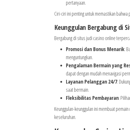
pertanyaan.
Ciri-ciri ini penting untuk memastikan bah
Keunggulan Bergabung di Si
Bergabung di situs judi casino online terper
Promosi dan Bonus Menarik
: B
menguntungkan.
Pengalaman Bermain yang Re
dapat dengan mudah menavigasi perm
Layanan Pelanggan 24/7
: Dukun
saat bermain.
Fleksibilitas Pembayaran
: Pili
Keunggulan-keunggulan ini membuat pemain 
keseluruhan.