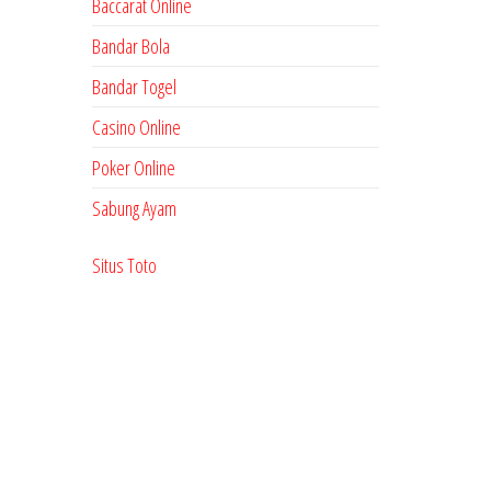
Baccarat Online
Bandar Bola
Bandar Togel
Casino Online
Poker Online
Sabung Ayam
Situs Toto