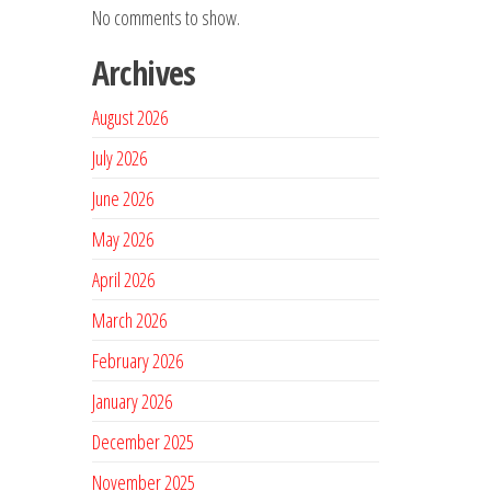
No comments to show.
Archives
August 2026
July 2026
June 2026
May 2026
April 2026
March 2026
February 2026
January 2026
December 2025
November 2025