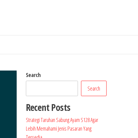
Search
Search
Recent Posts
Strategi Taruhan Sabung Ayam S128 Agar
Lebih Memahami Jenis Pasaran Yang
Tersedia