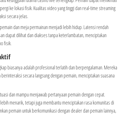
satu keunggulan utama casino live terlengkap. Pemain dapat menikmati
gi ke lokasi fisik. Kualitas video yang tinggi dan real-time streaming
si secara jelas.
ra pemain dan meja permainan menjadi lebih hidup. Latensi rendah
n dapat dilihat dan diakses tanpa keterlambatan, menciptakan
 fisik.
aktif
ngkap biasanya adalah profesional terlatih dan berpengalaman. Mereka
a berinteraksi secara langsung dengan pemain, menciptakan suasana
i situasi dan mampu menjawab pertanyaan pemain dengan cepat.
 lebih menarik, tetapi juga membantu menciptakan rasa komunitas di
inkan pemain untuk berkomunikasi dengan dealer dan pemain lainnya,