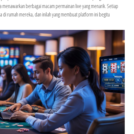
 menawarkan berbagai macam permainan live yang menarik. Setiap
 di rumah mereka, dan inilah yang membuat platform ini begitu