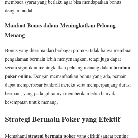
membaca syarat yang berlaku agar bisa mendapatkan bonus
dengan mudah.
Manfaat Bonus dalam Meningkatkan Peluang
Menang
Bonus yang diterima dari berbagai promosi tidak hanya membuat
pengalaman bermain lebih menyenangkan, tetapi juga dapat
taruhan
secara signifikan meningkatkan peluang menang dalam
poker online
. Dengan memanfaatkan bonus yang ada, pemain
dapat memperbesar bankroll mereka serta memperpanjang durasi
bermain, yang pada gilirannya memberikan lebih banyak
kesempatan untuk menang.
Strategi Bermain Poker yang Efektif
strategi bermain poker
Memahami
yang efektif sangat penting