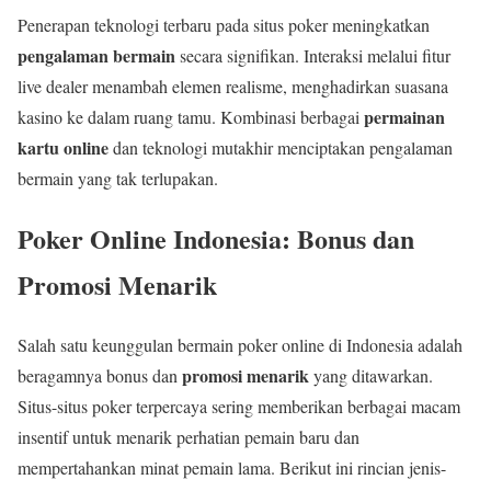
Penerapan teknologi terbaru pada situs poker meningkatkan
pengalaman bermain
secara signifikan. Interaksi melalui fitur
live dealer menambah elemen realisme, menghadirkan suasana
permainan
kasino ke dalam ruang tamu. Kombinasi berbagai
kartu online
dan teknologi mutakhir menciptakan pengalaman
bermain yang tak terlupakan.
Poker Online Indonesia: Bonus dan
Promosi Menarik
Salah satu keunggulan bermain poker online di Indonesia adalah
promosi menarik
beragamnya bonus dan
yang ditawarkan.
Situs-situs poker terpercaya sering memberikan berbagai macam
insentif untuk menarik perhatian pemain baru dan
mempertahankan minat pemain lama. Berikut ini rincian jenis-