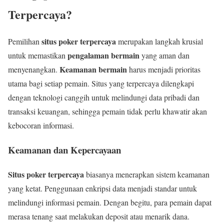
Terpercaya?
situs poker terpercaya
Pemilihan
merupakan langkah krusial
pengalaman bermain
untuk memastikan
yang aman dan
Keamanan bermain
menyenangkan.
harus menjadi prioritas
utama bagi setiap pemain. Situs yang terpercaya dilengkapi
dengan teknologi canggih untuk melindungi data pribadi dan
transaksi keuangan, sehingga pemain tidak perlu khawatir akan
kebocoran informasi.
Keamanan dan Kepercayaan
Situs poker terpercaya
biasanya menerapkan sistem keamanan
yang ketat. Penggunaan enkripsi data menjadi standar untuk
melindungi informasi pemain. Dengan begitu, para pemain dapat
merasa tenang saat melakukan deposit atau menarik dana.