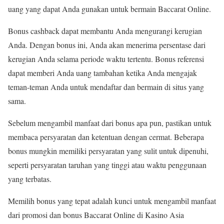
uang yang dapat Anda gunakan untuk bermain Baccarat Online.
Bonus cashback dapat membantu Anda mengurangi kerugian
Anda. Dengan bonus ini, Anda akan menerima persentase dari
kerugian Anda selama periode waktu tertentu. Bonus referensi
dapat memberi Anda uang tambahan ketika Anda mengajak
teman-teman Anda untuk mendaftar dan bermain di situs yang
sama.
Sebelum mengambil manfaat dari bonus apa pun, pastikan untuk
membaca persyaratan dan ketentuan dengan cermat. Beberapa
bonus mungkin memiliki persyaratan yang sulit untuk dipenuhi,
seperti persyaratan taruhan yang tinggi atau waktu penggunaan
yang terbatas.
Memilih bonus yang tepat adalah kunci untuk mengambil manfaat
dari promosi dan bonus Baccarat Online di Kasino Asia