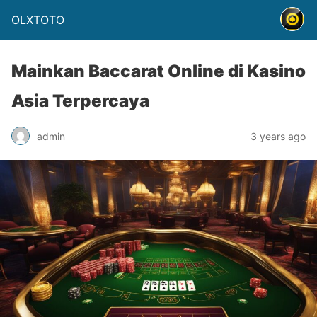
OLXTOTO
Mainkan Baccarat Online di Kasino
Asia Terpercaya
admin
3 years ago