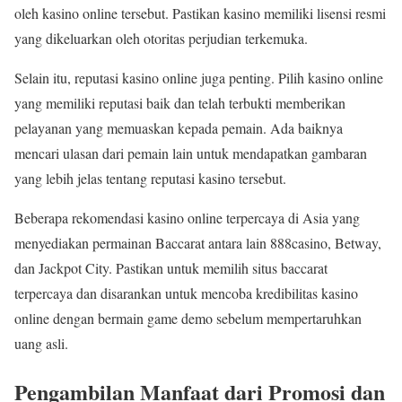
oleh kasino online tersebut. Pastikan kasino memiliki lisensi resmi
yang dikeluarkan oleh otoritas perjudian terkemuka.
Selain itu, reputasi kasino online juga penting. Pilih kasino online
yang memiliki reputasi baik dan telah terbukti memberikan
pelayanan yang memuaskan kepada pemain. Ada baiknya
mencari ulasan dari pemain lain untuk mendapatkan gambaran
yang lebih jelas tentang reputasi kasino tersebut.
Beberapa rekomendasi kasino online terpercaya di Asia yang
menyediakan permainan Baccarat antara lain 888casino, Betway,
dan Jackpot City. Pastikan untuk memilih situs baccarat
terpercaya dan disarankan untuk mencoba kredibilitas kasino
online dengan bermain game demo sebelum mempertaruhkan
uang asli.
Pengambilan Manfaat dari Promosi dan