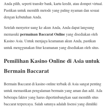
Anda pilih, seperti transfer bank, kartu kredit, atau dompet virtual.
Pastikan untuk memilih metode yang paling nyaman dan sesuai
dengan kebutuhan Anda.
Setelah menyetor uang ke akun Anda, Anda dapat langsung
permainan Baccarat Online
memasuki
yang disediakan oleh
Kasino Asia. Untuk menjaga keamanan akun Anda, pastikan
untuk menggunakan fitur keamanan yang disediakan oleh situs.
Pemilihan Kasino Online di Asia untuk
Bermain Baccarat
Bermain Baccarat di kasino online terbaik di Asia sangat penting
untuk memastikan pengalaman bermain yang aman dan adil. Ada
beberapa faktor yang harus dipertimbangkan saat memilih situs
baccarat terpercaya. Salah satunya adalah lisensi yang dimiliki