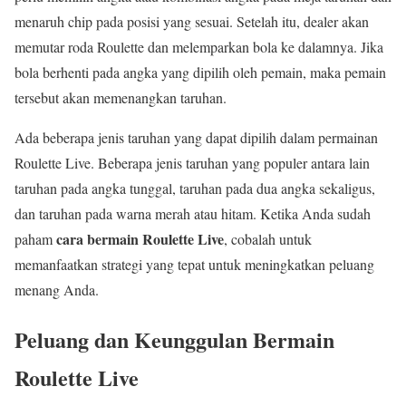
menaruh chip pada posisi yang sesuai. Setelah itu, dealer akan
memutar roda Roulette dan melemparkan bola ke dalamnya. Jika
bola berhenti pada angka yang dipilih oleh pemain, maka pemain
tersebut akan memenangkan taruhan.
Ada beberapa jenis taruhan yang dapat dipilih dalam permainan
Roulette Live. Beberapa jenis taruhan yang populer antara lain
taruhan pada angka tunggal, taruhan pada dua angka sekaligus,
dan taruhan pada warna merah atau hitam. Ketika Anda sudah
cara bermain Roulette Live
paham
, cobalah untuk
memanfaatkan strategi yang tepat untuk meningkatkan peluang
menang Anda.
Peluang dan Keunggulan Bermain
Roulette Live