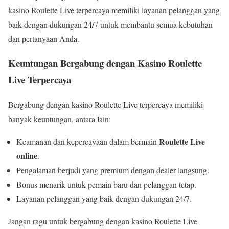
kasino Roulette Live terpercaya memiliki layanan pelanggan yang
baik dengan dukungan 24/7 untuk membantu semua kebutuhan
dan pertanyaan Anda.
Keuntungan Bergabung dengan Kasino Roulette
Live Terpercaya
Bergabung dengan kasino Roulette Live terpercaya memiliki
banyak keuntungan, antara lain:
Roulette Live
Keamanan dan kepercayaan dalam bermain
online
.
Pengalaman berjudi yang premium dengan dealer langsung.
Bonus menarik untuk pemain baru dan pelanggan tetap.
Layanan pelanggan yang baik dengan dukungan 24/7.
Jangan ragu untuk bergabung dengan kasino Roulette Live