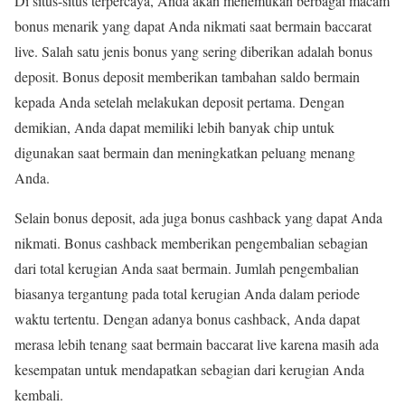
Di situs-situs terpercaya, Anda akan menemukan berbagai macam
bonus menarik yang dapat Anda nikmati saat bermain baccarat
live. Salah satu jenis bonus yang sering diberikan adalah bonus
deposit. Bonus deposit memberikan tambahan saldo bermain
kepada Anda setelah melakukan deposit pertama. Dengan
demikian, Anda dapat memiliki lebih banyak chip untuk
digunakan saat bermain dan meningkatkan peluang menang
Anda.
Selain bonus deposit, ada juga bonus cashback yang dapat Anda
nikmati. Bonus cashback memberikan pengembalian sebagian
dari total kerugian Anda saat bermain. Jumlah pengembalian
biasanya tergantung pada total kerugian Anda dalam periode
waktu tertentu. Dengan adanya bonus cashback, Anda dapat
merasa lebih tenang saat bermain baccarat live karena masih ada
kesempatan untuk mendapatkan sebagian dari kerugian Anda
kembali.