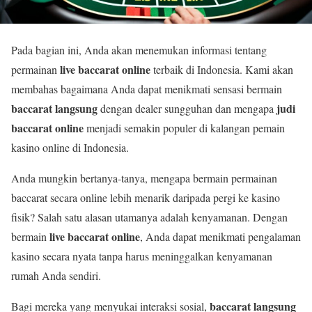
Pada bagian ini, Anda akan menemukan informasi tentang
live baccarat online
permainan
terbaik di Indonesia. Kami akan
membahas bagaimana Anda dapat menikmati sensasi bermain
baccarat langsung
judi
dengan dealer sungguhan dan mengapa
baccarat online
menjadi semakin populer di kalangan pemain
kasino online di Indonesia.
Anda mungkin bertanya-tanya, mengapa bermain permainan
baccarat secara online lebih menarik daripada pergi ke kasino
fisik? Salah satu alasan utamanya adalah kenyamanan. Dengan
live baccarat online
bermain
, Anda dapat menikmati pengalaman
kasino secara nyata tanpa harus meninggalkan kenyamanan
rumah Anda sendiri.
baccarat langsung
Bagi mereka yang menyukai interaksi sosial,