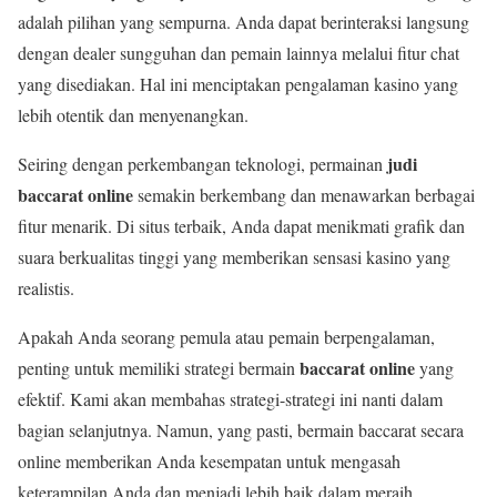
adalah pilihan yang sempurna. Anda dapat berinteraksi langsung
dengan dealer sungguhan dan pemain lainnya melalui fitur chat
yang disediakan. Hal ini menciptakan pengalaman kasino yang
lebih otentik dan menyenangkan.
judi
Seiring dengan perkembangan teknologi, permainan
baccarat online
semakin berkembang dan menawarkan berbagai
fitur menarik. Di situs terbaik, Anda dapat menikmati grafik dan
suara berkualitas tinggi yang memberikan sensasi kasino yang
realistis.
Apakah Anda seorang pemula atau pemain berpengalaman,
baccarat online
penting untuk memiliki strategi bermain
yang
efektif. Kami akan membahas strategi-strategi ini nanti dalam
bagian selanjutnya. Namun, yang pasti, bermain baccarat secara
online memberikan Anda kesempatan untuk mengasah
keterampilan Anda dan menjadi lebih baik dalam meraih