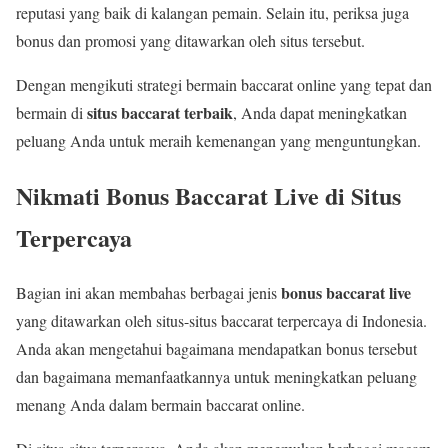
reputasi yang baik di kalangan pemain. Selain itu, periksa juga
bonus dan promosi yang ditawarkan oleh situs tersebut.
Dengan mengikuti strategi bermain baccarat online yang tepat dan
situs baccarat terbaik
bermain di
, Anda dapat meningkatkan
peluang Anda untuk meraih kemenangan yang menguntungkan.
Nikmati Bonus Baccarat Live di Situs
Terpercaya
bonus baccarat live
Bagian ini akan membahas berbagai jenis
yang ditawarkan oleh situs-situs baccarat terpercaya di Indonesia.
Anda akan mengetahui bagaimana mendapatkan bonus tersebut
dan bagaimana memanfaatkannya untuk meningkatkan peluang
menang Anda dalam bermain baccarat online.