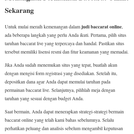
Sekarang
judi baccarat online
Untuk mulai meraih kemenangan dalam
,
ada beberapa langkah yang perlu Anda ikuti. Pertama, pilih situs
taruhan baccarat live yang terpercaya dan handal. Pastikan situs
tersebut memiliki lisensi resmi dan fitur keamanan yang memadai.
Jika Anda sudah menemukan situs yang tepat, buatlah akun
dengan mengisi form registrasi yang disediakan. Setelah itu,
depositkan dana agar Anda dapat memulai taruhan pada
permainan baccarat live. Selanjutnya, pilihlah meja dengan
taruhan yang sesuai dengan budget Anda.
Saat bermain, Anda dapat menerapkan strategi-strategi bermain
baccarat online yang telah kami bahas sebelumnya. Selalu
perhatikan peluang dan analisis sebelum mengambil keputusan