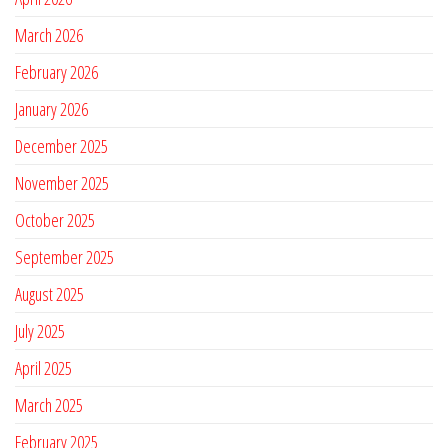
March 2026
February 2026
January 2026
December 2025
November 2025
October 2025
September 2025
August 2025
July 2025
April 2025
March 2025
February 2025