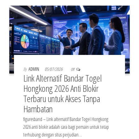
By
ADMIN
05/07/2026
Off
Link Alternatif Bandar Togel
Hongkong 2026 Anti Blokir
Terbaru untuk Akses Tanpa
Hambatan
figuresband – Link alternatif Bandar Togel Hongkong
2026 anti blokir adalah cara bagi pemain untuk tetap
terhubung dengan situs perjudian…