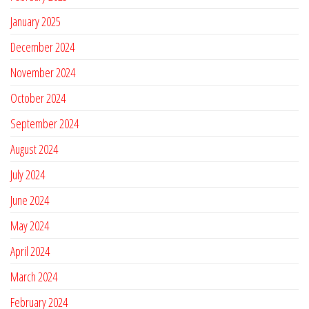
January 2025
December 2024
November 2024
October 2024
September 2024
August 2024
July 2024
June 2024
May 2024
April 2024
March 2024
February 2024