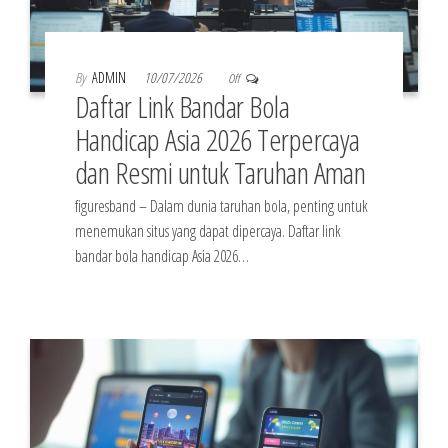
By
ADMIN
10/07/2026
Off
Daftar Link Bandar Bola
Handicap Asia 2026 Terpercaya
dan Resmi untuk Taruhan Aman
figuresband – Dalam dunia taruhan bola, penting untuk
menemukan situs yang dapat dipercaya. Daftar link
bandar bola handicap Asia 2026…