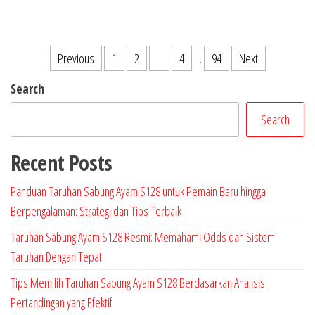
Posts
Previous
1
2
3
4
…
94
Next
pagination
Search
Search
Recent Posts
Panduan Taruhan Sabung Ayam S128 untuk Pemain Baru hingga
Berpengalaman: Strategi dan Tips Terbaik
Taruhan Sabung Ayam S128 Resmi: Memahami Odds dan Sistem
Taruhan Dengan Tepat
Tips Memilih Taruhan Sabung Ayam S128 Berdasarkan Analisis
Pertandingan yang Efektif