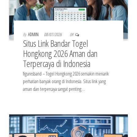
By
ADMIN
08/07/2026
Off
Situs Link Bandar Togel
Hongkong 2026 Aman dan
Terpercaya di Indonesia
figuresband – Togel Hongkong 2026 semakin menarik
perhatian banyak orang di Indonesia. Situs link yang
aman dan terpercaya sangat penting…