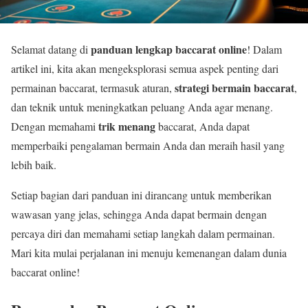
panduan lengkap baccarat online
Selamat datang di
! Dalam
artikel ini, kita akan mengeksplorasi semua aspek penting dari
strategi bermain baccarat
permainan baccarat, termasuk aturan,
,
dan teknik untuk meningkatkan peluang Anda agar menang.
trik menang
Dengan memahami
baccarat, Anda dapat
memperbaiki pengalaman bermain Anda dan meraih hasil yang
lebih baik.
Setiap bagian dari panduan ini dirancang untuk memberikan
wawasan yang jelas, sehingga Anda dapat bermain dengan
percaya diri dan memahami setiap langkah dalam permainan.
Mari kita mulai perjalanan ini menuju kemenangan dalam dunia
baccarat online!