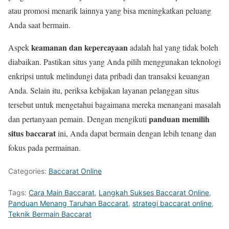
atau promosi menarik lainnya yang bisa meningkatkan peluang
Anda saat bermain.
keamanan dan kepercayaan
Aspek
adalah hal yang tidak boleh
diabaikan. Pastikan situs yang Anda pilih menggunakan teknologi
enkripsi untuk melindungi data pribadi dan transaksi keuangan
Anda. Selain itu, periksa kebijakan layanan pelanggan situs
tersebut untuk mengetahui bagaimana mereka menangani masalah
panduan memilih
dan pertanyaan pemain. Dengan mengikuti
situs baccarat
ini, Anda dapat bermain dengan lebih tenang dan
fokus pada permainan.
Categories:
Baccarat Online
Tags:
Cara Main Baccarat
,
Langkah Sukses Baccarat Online
,
Panduan Menang Taruhan Baccarat
,
strategi baccarat online
,
Teknik Bermain Baccarat