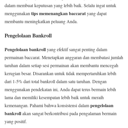
dalam membuat keputusan yang lebih baik. Selalu ingat untuk
tips memenangkan baccarat
menggunakan
yang dapat
membantu meningkatkan peluang Anda.
Pengelolaan Bankroll
Pengelolaan bankroll
yang efektif sangat penting dalam
permainan baccarat. Menetapkan anggaran dan membatasi jumlah
taruhan dalam setiap sesi permainan akan membantu mencegah
kerugian besar. Disarankan untuk tidak mempertaruhkan lebih
dari 1-5% dari total bankroll dalam satu taruhan. Dengan
menggunakan pendekatan ini, Anda dapat terus bermain lebih
lama dan memiliki kesempatan lebih baik untuk meraih
pengelolaan
kemenangan. Pahami bahwa konsistensi dalam
bankroll
akan sangat berkontribusi pada pengalaman bermain
yang positif.