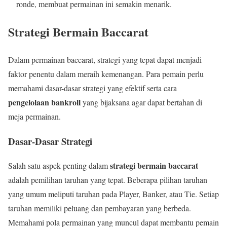
ronde, membuat permainan ini semakin menarik.
Strategi Bermain Baccarat
Dalam permainan baccarat, strategi yang tepat dapat menjadi
faktor penentu dalam meraih kemenangan. Para pemain perlu
memahami dasar-dasar strategi yang efektif serta cara
pengelolaan bankroll
yang bijaksana agar dapat bertahan di
meja permainan.
Dasar-Dasar Strategi
strategi bermain baccarat
Salah satu aspek penting dalam
adalah pemilihan taruhan yang tepat. Beberapa pilihan taruhan
yang umum meliputi taruhan pada Player, Banker, atau Tie. Setiap
taruhan memiliki peluang dan pembayaran yang berbeda.
Memahami pola permainan yang muncul dapat membantu pemain