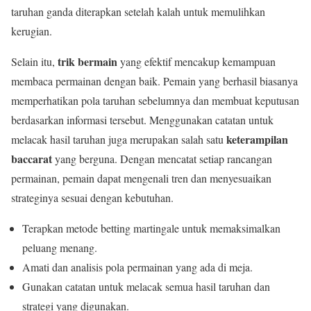
taruhan ganda diterapkan setelah kalah untuk memulihkan
kerugian.
trik bermain
Selain itu,
yang efektif mencakup kemampuan
membaca permainan dengan baik. Pemain yang berhasil biasanya
memperhatikan pola taruhan sebelumnya dan membuat keputusan
berdasarkan informasi tersebut. Menggunakan catatan untuk
keterampilan
melacak hasil taruhan juga merupakan salah satu
baccarat
yang berguna. Dengan mencatat setiap rancangan
permainan, pemain dapat mengenali tren dan menyesuaikan
strateginya sesuai dengan kebutuhan.
Terapkan metode betting martingale untuk memaksimalkan
peluang menang.
Amati dan analisis pola permainan yang ada di meja.
Gunakan catatan untuk melacak semua hasil taruhan dan
strategi yang digunakan.