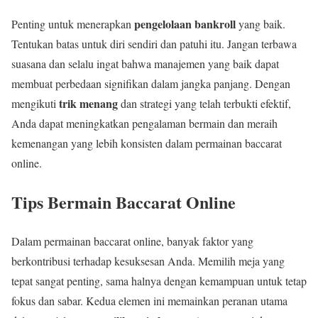
pengelolaan bankroll
Penting untuk menerapkan
yang baik.
Tentukan batas untuk diri sendiri dan patuhi itu. Jangan terbawa
suasana dan selalu ingat bahwa manajemen yang baik dapat
membuat perbedaan signifikan dalam jangka panjang. Dengan
trik menang
mengikuti
dan strategi yang telah terbukti efektif,
Anda dapat meningkatkan pengalaman bermain dan meraih
kemenangan yang lebih konsisten dalam permainan baccarat
online.
Tips Bermain Baccarat Online
Dalam permainan baccarat online, banyak faktor yang
berkontribusi terhadap kesuksesan Anda. Memilih meja yang
tepat sangat penting, sama halnya dengan kemampuan untuk tetap
fokus dan sabar. Kedua elemen ini memainkan peranan utama