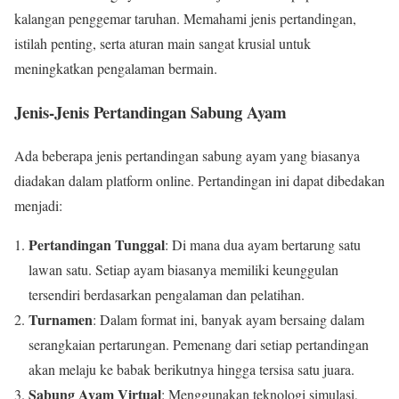
kalangan penggemar taruhan. Memahami jenis pertandingan,
istilah penting, serta aturan main sangat krusial untuk
meningkatkan pengalaman bermain.
Jenis-Jenis Pertandingan Sabung Ayam
Ada beberapa jenis pertandingan sabung ayam yang biasanya
diadakan dalam platform online. Pertandingan ini dapat dibedakan
menjadi:
Pertandingan Tunggal
: Di mana dua ayam bertarung satu
lawan satu. Setiap ayam biasanya memiliki keunggulan
tersendiri berdasarkan pengalaman dan pelatihan.
Turnamen
: Dalam format ini, banyak ayam bersaing dalam
serangkaian pertarungan. Pemenang dari setiap pertandingan
akan melaju ke babak berikutnya hingga tersisa satu juara.
Sabung Ayam Virtual
: Menggunakan teknologi simulasi,