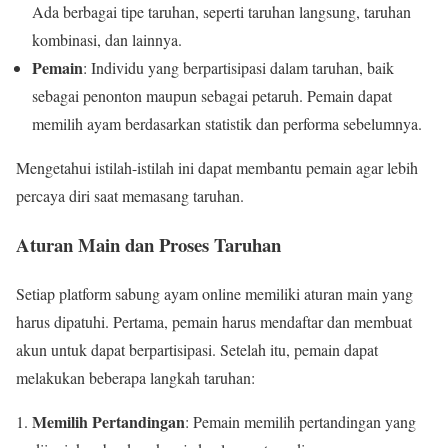
Ada berbagai tipe taruhan, seperti taruhan langsung, taruhan
kombinasi, dan lainnya.
Pemain
: Individu yang berpartisipasi dalam taruhan, baik
sebagai penonton maupun sebagai petaruh. Pemain dapat
memilih ayam berdasarkan statistik dan performa sebelumnya.
Mengetahui istilah-istilah ini dapat membantu pemain agar lebih
percaya diri saat memasang taruhan.
Aturan Main dan Proses Taruhan
Setiap platform sabung ayam online memiliki aturan main yang
harus dipatuhi. Pertama, pemain harus mendaftar dan membuat
akun untuk dapat berpartisipasi. Setelah itu, pemain dapat
melakukan beberapa langkah taruhan:
Memilih Pertandingan
: Pemain memilih pertandingan yang