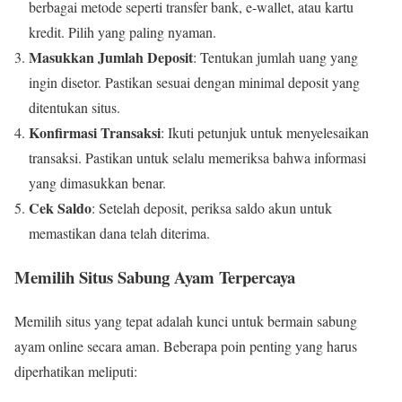
berbagai metode seperti transfer bank, e-wallet, atau kartu
kredit. Pilih yang paling nyaman.
Masukkan Jumlah Deposit
: Tentukan jumlah uang yang
ingin disetor. Pastikan sesuai dengan minimal deposit yang
ditentukan situs.
Konfirmasi Transaksi
: Ikuti petunjuk untuk menyelesaikan
transaksi. Pastikan untuk selalu memeriksa bahwa informasi
yang dimasukkan benar.
Cek Saldo
: Setelah deposit, periksa saldo akun untuk
memastikan dana telah diterima.
Memilih Situs Sabung Ayam Terpercaya
Memilih situs yang tepat adalah kunci untuk bermain sabung
ayam online secara aman. Beberapa poin penting yang harus
diperhatikan meliputi: