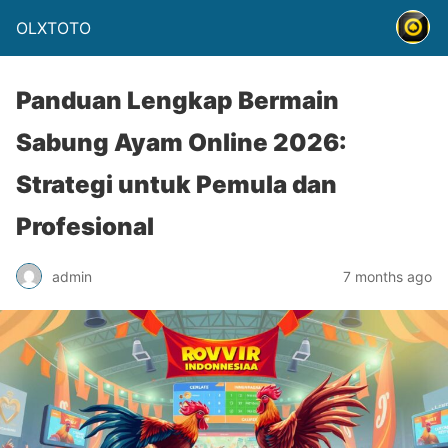
OLXTOTO
Panduan Lengkap Bermain
Sabung Ayam Online 2026:
Strategi untuk Pemula dan
Profesional
admin
7 months ago