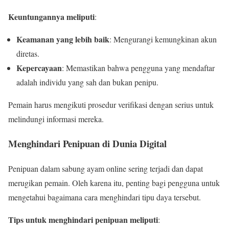
Keuntungannya meliputi
:
Keamanan yang lebih baik
: Mengurangi kemungkinan akun
diretas.
Kepercayaan
: Memastikan bahwa pengguna yang mendaftar
adalah individu yang sah dan bukan penipu.
Pemain harus mengikuti prosedur verifikasi dengan serius untuk
melindungi informasi mereka.
Menghindari Penipuan di Dunia Digital
Penipuan dalam sabung ayam online sering terjadi dan dapat
merugikan pemain. Oleh karena itu, penting bagi pengguna untuk
mengetahui bagaimana cara menghindari tipu daya tersebut.
Tips untuk menghindari penipuan meliputi
: