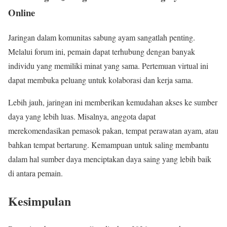
Online
Jaringan dalam komunitas sabung ayam sangatlah penting.
Melalui forum ini, pemain dapat terhubung dengan banyak
individu yang memiliki minat yang sama. Pertemuan virtual ini
dapat membuka peluang untuk kolaborasi dan kerja sama.
Lebih jauh, jaringan ini memberikan kemudahan akses ke sumber
daya yang lebih luas. Misalnya, anggota dapat
merekomendasikan pemasok pakan, tempat perawatan ayam, atau
bahkan tempat bertarung. Kemampuan untuk saling membantu
dalam hal sumber daya menciptakan daya saing yang lebih baik
di antara pemain.
Kesimpulan