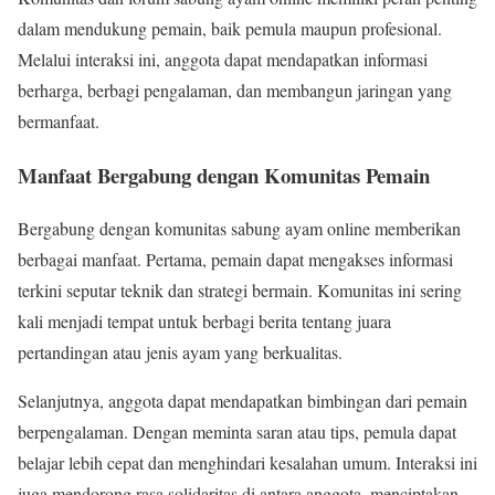
dalam mendukung pemain, baik pemula maupun profesional.
Melalui interaksi ini, anggota dapat mendapatkan informasi
berharga, berbagi pengalaman, dan membangun jaringan yang
bermanfaat.
Manfaat Bergabung dengan Komunitas Pemain
Bergabung dengan komunitas sabung ayam online memberikan
berbagai manfaat. Pertama, pemain dapat mengakses informasi
terkini seputar teknik dan strategi bermain. Komunitas ini sering
kali menjadi tempat untuk berbagi berita tentang juara
pertandingan atau jenis ayam yang berkualitas.
Selanjutnya, anggota dapat mendapatkan bimbingan dari pemain
berpengalaman. Dengan meminta saran atau tips, pemula dapat
belajar lebih cepat dan menghindari kesalahan umum. Interaksi ini
juga mendorong rasa solidaritas di antara anggota, menciptakan