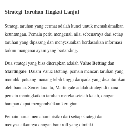
Strategi Taruhan Tingkat Lanjut
Strategi taruhan yang cermat adalah kunci untuk memaksimalkan
keuntungan. Pemain perlu mengenali nilai sebenarnya dari setiap
taruhan yang dipasang dan menyesuaikan berdasarkan informasi
terkini mengenai ayam yang bertanding.
Value Betting
Dua strategi yang bisa diterapkan adalah
dan
Martingale
. Dalam Value Betting, pemain mencari taruhan yang
memiliki peluang menang lebih tinggi daripada yang dicantumkan
oleh bandar. Sementara itu, Martingale adalah strategi di mana
pemain meningkatkan taruhan mereka setelah kalah, dengan
harapan dapat mengembalikan kerugian.
Pemain harus memahami risiko dari setiap strategi dan
menyesuaikannya dengan bankroll yang dimiliki.