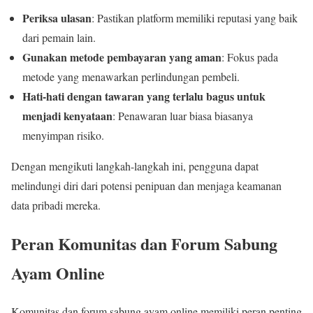
Periksa ulasan
: Pastikan platform memiliki reputasi yang baik
dari pemain lain.
Gunakan metode pembayaran yang aman
: Fokus pada
metode yang menawarkan perlindungan pembeli.
Hati-hati dengan tawaran yang terlalu bagus untuk
menjadi kenyataan
: Penawaran luar biasa biasanya
menyimpan risiko.
Dengan mengikuti langkah-langkah ini, pengguna dapat
melindungi diri dari potensi penipuan dan menjaga keamanan
data pribadi mereka.
Peran Komunitas dan Forum Sabung
Ayam Online
Komunitas dan forum sabung ayam online memiliki peran penting