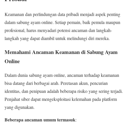
Keamanan dan perlindungan data pribadi menjadi aspek penting
dalam sabung ayam online. Setiap pemain, baik pemula maupun
profesional, harus menyadari potensi ancaman dan langkah-
langkah yang dapat diambil untuk melindungi diri mereka.
Memahami Ancaman Keamanan di Sabung Ayam
Online
Dalam dunia sabung ayam online, ancaman terhadap keamanan
bisa datang dari berbagai arah. Peretasan akun, pencurian
identitas, dan penipuan adalah beberapa risiko yang sering terjadi.
Penjahat siber dapat mengeksploitasi kelemahan pada platform
yang digunakan.
Beberapa ancaman umum termasuk
: