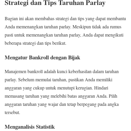
Strategi dan Tips Taruhan Parlay
Bagian ini akan membahas strategi dan tips yang dapat membantu
Anda memenangkan taruhan parlay. Meskipun tidak ada rumus
pasti untuk memenangkan taruhan parlay, Anda dapat mengikuti
beberapa strategi dan tips berikut.
Mengatur Bankroll dengan Bijak
Manajemen bankroll adalah kunci keberhasilan dalam taruhan
parlay. Sebelum memulai taruhan, pastikan Anda memiliki
anggaran yang cukup untuk menutupi kerugian. Hindari
memasang taruhan yang melebihi batas anggaran Anda. Pilih
anggaran taruhan yang wajar dan tetap berpegang pada angka
tersebut.
Menganalisis Statistik