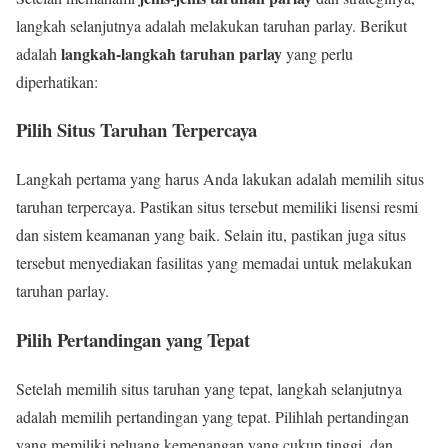
langkah selanjutnya adalah melakukan taruhan parlay. Berikut
langkah-langkah taruhan parlay
adalah
yang perlu
diperhatikan:
Pilih Situs Taruhan Terpercaya
Langkah pertama yang harus Anda lakukan adalah memilih situs
taruhan terpercaya. Pastikan situs tersebut memiliki lisensi resmi
dan sistem keamanan yang baik. Selain itu, pastikan juga situs
tersebut menyediakan fasilitas yang memadai untuk melakukan
taruhan parlay.
Pilih Pertandingan yang Tepat
Setelah memilih situs taruhan yang tepat, langkah selanjutnya
adalah memilih pertandingan yang tepat. Pilihlah pertandingan
yang memiliki peluang kemenangan yang cukup tinggi, dan