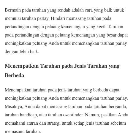
Bermain pada taruhan yang rendah adalah cara yang baik untuk
memulai taruhan parlay. Hindari memasang taruhan pada
pertandingan dengan peluang kemenangan yang kecil. Taruhan
pada pertandingan dengan peluang kemenangan yang besar dapat
meningkatkan peluang Anda untuk memenangkan taruhan parlay
dengan lebih baik.
Menempatkan Taruhan pada Jenis Taruhan yang
Berbeda
Menempatkan taruhan pada jenis taruhan yang berbeda dapat
meningkatkan peluang Anda untuk memenangkan taruhan parlay.
Misalnya, Anda dapat memasang taruhan pada taruhan berganda,
taruhan handicap, atau taruhan over/under. Namun, pastikan Anda
memahami aturan dan strategi untuk setiap jenis taruhan sebelum
memasang taruhan.