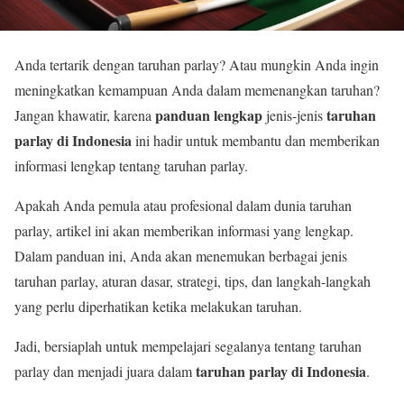
Anda tertarik dengan taruhan parlay? Atau mungkin Anda ingin
meningkatkan kemampuan Anda dalam memenangkan taruhan?
panduan lengkap
taruhan
Jangan khawatir, karena
jenis-jenis
parlay di Indonesia
ini hadir untuk membantu dan memberikan
informasi lengkap tentang taruhan parlay.
Apakah Anda pemula atau profesional dalam dunia taruhan
parlay, artikel ini akan memberikan informasi yang lengkap.
Dalam panduan ini, Anda akan menemukan berbagai jenis
taruhan parlay, aturan dasar, strategi, tips, dan langkah-langkah
yang perlu diperhatikan ketika melakukan taruhan.
Jadi, bersiaplah untuk mempelajari segalanya tentang taruhan
taruhan parlay di Indonesia
parlay dan menjadi juara dalam
.