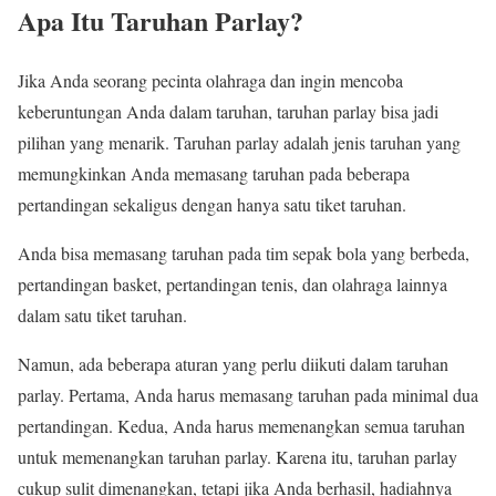
Apa Itu Taruhan Parlay?
Jika Anda seorang pecinta olahraga dan ingin mencoba
keberuntungan Anda dalam taruhan, taruhan parlay bisa jadi
pilihan yang menarik. Taruhan parlay adalah jenis taruhan yang
memungkinkan Anda memasang taruhan pada beberapa
pertandingan sekaligus dengan hanya satu tiket taruhan.
Anda bisa memasang taruhan pada tim sepak bola yang berbeda,
pertandingan basket, pertandingan tenis, dan olahraga lainnya
dalam satu tiket taruhan.
Namun, ada beberapa aturan yang perlu diikuti dalam taruhan
parlay. Pertama, Anda harus memasang taruhan pada minimal dua
pertandingan. Kedua, Anda harus memenangkan semua taruhan
untuk memenangkan taruhan parlay. Karena itu, taruhan parlay
cukup sulit dimenangkan, tetapi jika Anda berhasil, hadiahnya