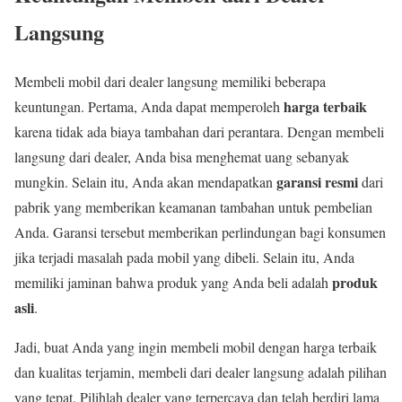
Langsung
Membeli mobil dari dealer langsung memiliki beberapa
harga terbaik
keuntungan. Pertama, Anda dapat memperoleh
karena tidak ada biaya tambahan dari perantara. Dengan membeli
langsung dari dealer, Anda bisa menghemat uang sebanyak
garansi resmi
mungkin. Selain itu, Anda akan mendapatkan
dari
pabrik yang memberikan keamanan tambahan untuk pembelian
Anda. Garansi tersebut memberikan perlindungan bagi konsumen
jika terjadi masalah pada mobil yang dibeli. Selain itu, Anda
produk
memiliki jaminan bahwa produk yang Anda beli adalah
asli
.
Jadi, buat Anda yang ingin membeli mobil dengan harga terbaik
dan kualitas terjamin, membeli dari dealer langsung adalah pilihan
yang tepat. Pilihlah dealer yang terpercaya dan telah berdiri lama