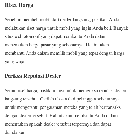
Riset Harga
Sebelum membeli mobil dari dealer langsung, pastikan Anda
melakukan riset harga untuk mobil yang ingin Anda beli. Banyak
situs web otomotif yang dapat membantu Anda dalam
menemukan harga pasar yang sebenarnya. Hal ini akan
membantu Anda dalam memilih mobil yang tepat dengan harga
yang wajar.
Periksa Reputasi Dealer
Selain riset harga, pastikan juga untuk memeriksa reputasi dealer
langsung tersebut. Carilah ulasan dari pelanggan sebelumnya
untuk mengetahui pengalaman mereka yang telah bertransaksi
dengan dealer tersebut. Hal ini akan membantu Anda dalam
menentukan apakah dealer tersebut terpercaya dan dapat
diandalkan.