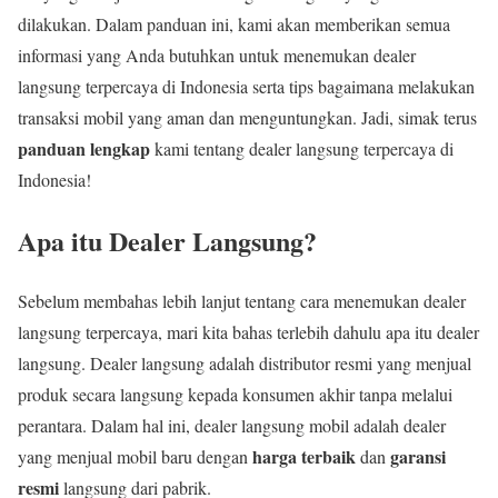
dilakukan. Dalam panduan ini, kami akan memberikan semua
informasi yang Anda butuhkan untuk menemukan dealer
langsung terpercaya di Indonesia serta tips bagaimana melakukan
transaksi mobil yang aman dan menguntungkan. Jadi, simak terus
panduan lengkap
kami tentang dealer langsung terpercaya di
Indonesia!
Apa itu Dealer Langsung?
Sebelum membahas lebih lanjut tentang cara menemukan dealer
langsung terpercaya, mari kita bahas terlebih dahulu apa itu dealer
langsung. Dealer langsung adalah distributor resmi yang menjual
produk secara langsung kepada konsumen akhir tanpa melalui
perantara. Dalam hal ini, dealer langsung mobil adalah dealer
harga terbaik
garansi
yang menjual mobil baru dengan
dan
resmi
langsung dari pabrik.