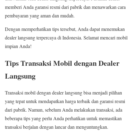
memberi Anda garansi resmi dari pabrik dan menawarkan cara
pembayaran yang aman dan mudah.
Dengan memperhatikan tips tersebut, Anda dapat menemukan
dealer langsung terpercaya di Indonesia. Selamat mencari mobil
impian Anda!
Tips Transaksi Mobil dengan Dealer
Langsung
Transaksi mobil dengan dealer langsung bisa menjadi pilihan
yang tepat untuk mendapatkan harga terbaik dan garansi resmi
dari pabrik. Namun, sebelum Anda melakukan transaksi, ada
beberapa tips yang perlu Anda perhatikan untuk memastikan
transaksi berjalan dengan lancar dan menguntungkan.