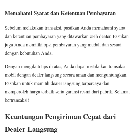
Memahami Syarat dan Ketentuan Pembayaran
Sebelum melakukan transaksi, pastikan Anda memahami syarat
dan ketentuan pembayaran yang ditawarkan oleh dealer. Pastikan
juga Anda memiliki opsi pembayaran yang mudah dan sesuai
dengan kebutuhan Anda.
Dengan mengikuti tips di atas, Anda dapat melakukan transaksi
mobil dengan dealer langsung secara aman dan menguntungkan.
Pastikan untuk memilih dealer langsung terpercaya dan
memperoleh harga terbaik serta garansi resmi dari pabrik. Selamat
bertransaksi!
Keuntungan Pengiriman Cepat dari
Dealer Langsung