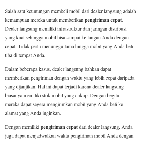
Salah satu keuntungan membeli mobil dari dealer langsung adalah
pengiriman cepat
kemampuan mereka untuk memberikan
.
Dealer langsung memiliki infrastruktur dan jaringan distribusi
yang kuat sehingga mobil bisa sampai ke tangan Anda dengan
cepat. Tidak perlu menunggu lama hingga mobil yang Anda beli
tiba di tempat Anda.
Dalam beberapa kasus, dealer langsung bahkan dapat
memberikan pengiriman dengan waktu yang lebih cepat daripada
yang dijanjikan. Hal ini dapat terjadi karena dealer langsung
biasanya memiliki stok mobil yang cukup. Dengan begitu,
mereka dapat segera mengirimkan mobil yang Anda beli ke
alamat yang Anda inginkan.
pengiriman cepat
Dengan memiliki
dari dealer langsung, Anda
juga dapat menjadwalkan waktu pengiriman mobil Anda dengan