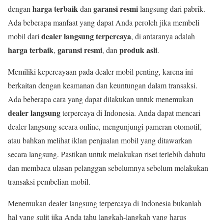
harga terbaik
garansi resmi
dengan
dan
langsung dari pabrik.
Ada beberapa manfaat yang dapat Anda peroleh jika membeli
dealer langsung terpercaya
mobil dari
, di antaranya adalah
harga terbaik
garansi resmi
produk asli
,
, dan
.
Memiliki kepercayaan pada dealer mobil penting, karena ini
berkaitan dengan keamanan dan keuntungan dalam transaksi.
Ada beberapa cara yang dapat dilakukan untuk menemukan
dealer langsung
terpercaya di Indonesia. Anda dapat mencari
dealer langsung secara online, mengunjungi pameran otomotif,
atau bahkan melihat iklan penjualan mobil yang ditawarkan
secara langsung. Pastikan untuk melakukan riset terlebih dahulu
dan membaca ulasan pelanggan sebelumnya sebelum melakukan
transaksi pembelian mobil.
Menemukan dealer langsung terpercaya di Indonesia bukanlah
hal yang sulit jika Anda tahu langkah-langkah yang harus