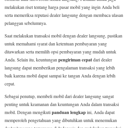
melakukan riset tentang harga pasar mobil yang ingin Anda beli
serta memeriksa reputasi dealer langsung dengan membaca ulasan
pelanggan sebelumnya.
Saat melakukan transaksi mobil dengan dealer langsung, pastikan
untuk memahami syarat dan ketentuan pembayaran yang
ditawarkan serta memilih opsi pembayaran yang mudah untuk
pengiriman cepat
Anda. Selain itu, keuntungan
dari dealer
langsung dapat memberikan pengalaman transaksi yang lebih
baik karena mobil dapat sampai ke tangan Anda dengan lebih
cepat.
Sebagai penutup, membeli mobil dari dealer langsung sangat
penting untuk keamanan dan keuntungan Anda dalam transaksi
panduan lengkap
mobil. Dengan mengikuti
ini, Anda dapat
memperoleh pengetahuan yang dibutuhkan untuk menemukan