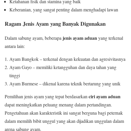
Ketahanan fisik dan stamina yang baik
Keberanian, yang sangat penting dalam menghadapi lawan
Ragam Jenis Ayam yang Banyak Digunakan
jenis ayam aduan
Dalam sabung ayam, beberapa
yang terkenal
antara lain:
Ayam Bangkok – terkenal dengan kekuatan dan agresivitasnya
Ayam Gayo – memiliki ketangguhan dan daya tahan yang
tinggi
Ayam Burmese – dikenal karena teknik bertarung yang unik
ciri ayam aduan
Pemilihan jenis ayam yang tepat berdasarkan
dapat meningkatkan peluang menang dalam pertandingan.
Pengetahuan akan karakteristik ini sangat berguna bagi peternak
dalam memilih bibit unggul yang akan dijadikan unggulan dalam
arena sabung ayam.