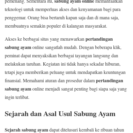
sabung ayam online
pemenang. Sementara itu,
memanfaatkan
teknologi untuk memperluas akses dan kenyamanan bagi para
penggemar. Orang bisa bertaruh kapan saja dan di mana saja,
membuatnya semakin populer di kalangan masyarakat.
pertandingan
Akses ke berbagai situs yang menawarkan
sabung ayam
online sangatlah mudah. Dengan beberapa klik,
peminat dapat menyaksikan berbagai tayangan langsung dan
melakukan taruhan. Kegiatan ini tidak hanya sekadar hiburan,
tetapi juga memberikan peluang untuk mendapatkan keuntungan
pertandingan
finansial. Memahami aturan dan prosedur dalam
sabung ayam
online menjadi sangat penting bagi siapa saja yang
ingin terlibat.
Sejarah dan Asal Usul Sabung Ayam
Sejarah sabung ayam
dapat ditelusuri kembali ke ribuan tahun