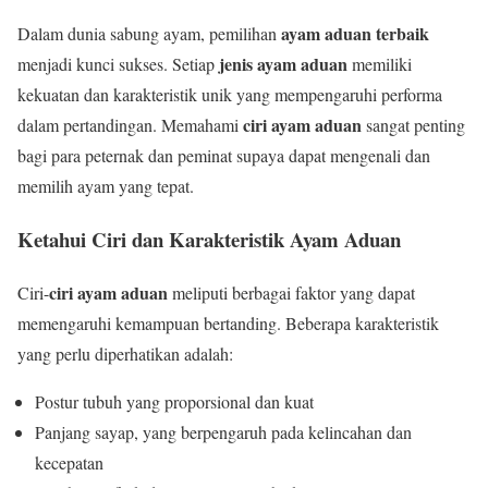
ayam aduan terbaik
Dalam dunia sabung ayam, pemilihan
jenis ayam aduan
menjadi kunci sukses. Setiap
memiliki
kekuatan dan karakteristik unik yang mempengaruhi performa
ciri ayam aduan
dalam pertandingan. Memahami
sangat penting
bagi para peternak dan peminat supaya dapat mengenali dan
memilih ayam yang tepat.
Ketahui Ciri dan Karakteristik Ayam Aduan
ciri ayam aduan
Ciri-
meliputi berbagai faktor yang dapat
memengaruhi kemampuan bertanding. Beberapa karakteristik
yang perlu diperhatikan adalah:
Postur tubuh yang proporsional dan kuat
Panjang sayap, yang berpengaruh pada kelincahan dan
kecepatan