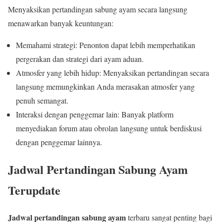
Menyaksikan pertandingan sabung ayam secara langsung
menawarkan banyak keuntungan:
Memahami strategi: Penonton dapat lebih memperhatikan
pergerakan dan strategi dari ayam aduan.
Atmosfer yang lebih hidup: Menyaksikan pertandingan secara
langsung memungkinkan Anda merasakan atmosfer yang
penuh semangat.
Interaksi dengan penggemar lain: Banyak platform
menyediakan forum atau obrolan langsung untuk berdiskusi
dengan penggemar lainnya.
Jadwal Pertandingan Sabung Ayam
Terupdate
Jadwal pertandingan sabung ayam
terbaru sangat penting bagi