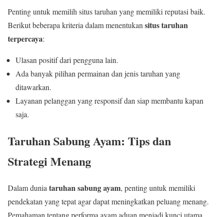
Penting untuk memilih situs taruhan yang memiliki reputasi baik.
situs taruhan
Berikut beberapa kriteria dalam menentukan
terpercaya
:
Ulasan positif dari pengguna lain.
Ada banyak pilihan permainan dan jenis taruhan yang
ditawarkan.
Layanan pelanggan yang responsif dan siap membantu kapan
saja.
Taruhan Sabung Ayam: Tips dan
Strategi Menang
taruhan sabung ayam
Dalam dunia
, penting untuk memiliki
pendekatan yang tepat agar dapat meningkatkan peluang menang.
Pemahaman tentang performa ayam aduan menjadi kunci utama