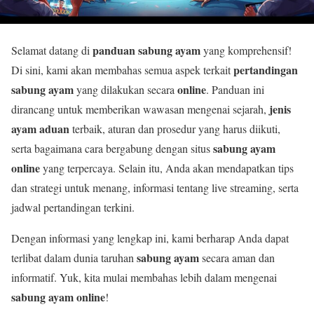
panduan sabung ayam
Selamat datang di
yang komprehensif!
pertandingan
Di sini, kami akan membahas semua aspek terkait
sabung ayam
online
yang dilakukan secara
. Panduan ini
jenis
dirancang untuk memberikan wawasan mengenai sejarah,
ayam aduan
terbaik, aturan dan prosedur yang harus diikuti,
sabung ayam
serta bagaimana cara bergabung dengan situs
online
yang terpercaya. Selain itu, Anda akan mendapatkan tips
dan strategi untuk menang, informasi tentang live streaming, serta
jadwal pertandingan terkini.
Dengan informasi yang lengkap ini, kami berharap Anda dapat
sabung ayam
terlibat dalam dunia taruhan
secara aman dan
informatif. Yuk, kita mulai membahas lebih dalam mengenai
sabung ayam online
!