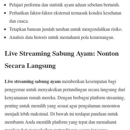
Pelajari performa dan statistik ayam aduan sebelum bertaruh.
Perhatikan faktor-faktor eksternal termasuk kondisi kesehatan
dan cuaca.
Tetapkan batasan jumlah taruhan untuk mengendalikan risiko.
Analisis data historis untuk memahami pola kemenangan.
Live Streaming Sabung Ayam: Nonton
Secara Langsung
Live streaming sabung ayam
memberikan kesempatan bagi
penggemar untuk menyaksikan pertandingan secara langsung dari
kenyamanan rumah mereka. Dengan berbagai platform streaming,
penting untuk memilih yang sesuai agar pengalaman menonton
menjadi lebih maksimal. Di bawah ini terdapat panduan untuk
membantu Anda memilih platform yang tepat dan memahami
manfaat dari menyaksikan pertandingan secara langsung.