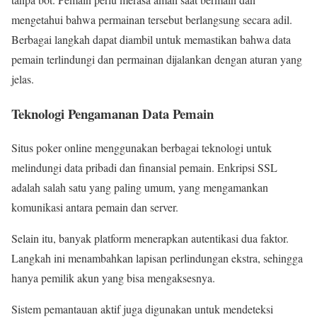
mengetahui bahwa permainan tersebut berlangsung secara adil.
Berbagai langkah dapat diambil untuk memastikan bahwa data
pemain terlindungi dan permainan dijalankan dengan aturan yang
jelas.
Teknologi Pengamanan Data Pemain
Situs poker online menggunakan berbagai teknologi untuk
melindungi data pribadi dan finansial pemain. Enkripsi SSL
adalah salah satu yang paling umum, yang mengamankan
komunikasi antara pemain dan server.
Selain itu, banyak platform menerapkan autentikasi dua faktor.
Langkah ini menambahkan lapisan perlindungan ekstra, sehingga
hanya pemilik akun yang bisa mengaksesnya.
Sistem pemantauan aktif juga digunakan untuk mendeteksi