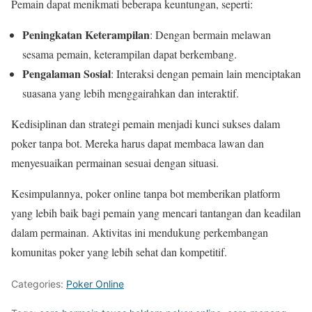
Pemain dapat menikmati beberapa keuntungan, seperti:
Peningkatan Keterampilan
: Dengan bermain melawan
sesama pemain, keterampilan dapat berkembang.
Pengalaman Sosial
: Interaksi dengan pemain lain menciptakan
suasana yang lebih menggairahkan dan interaktif.
Kedisiplinan dan strategi pemain menjadi kunci sukses dalam
poker tanpa bot. Mereka harus dapat membaca lawan dan
menyesuaikan permainan sesuai dengan situasi.
Kesimpulannya, poker online tanpa bot memberikan platform
yang lebih baik bagi pemain yang mencari tantangan dan keadilan
dalam permainan. Aktivitas ini mendukung perkembangan
komunitas poker yang lebih sehat dan kompetitif.
Categories:
Poker Online