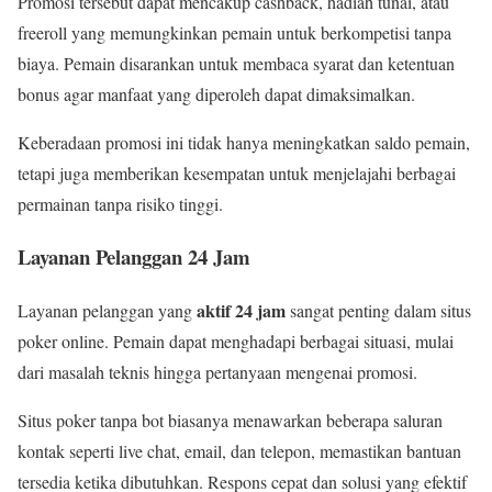
Promosi tersebut dapat mencakup cashback, hadiah tunai, atau
freeroll yang memungkinkan pemain untuk berkompetisi tanpa
biaya. Pemain disarankan untuk membaca syarat dan ketentuan
bonus agar manfaat yang diperoleh dapat dimaksimalkan.
Keberadaan promosi ini tidak hanya meningkatkan saldo pemain,
tetapi juga memberikan kesempatan untuk menjelajahi berbagai
permainan tanpa risiko tinggi.
Layanan Pelanggan 24 Jam
aktif 24 jam
Layanan pelanggan yang
sangat penting dalam situs
poker online. Pemain dapat menghadapi berbagai situasi, mulai
dari masalah teknis hingga pertanyaan mengenai promosi.
Situs poker tanpa bot biasanya menawarkan beberapa saluran
kontak seperti live chat, email, dan telepon, memastikan bantuan
tersedia ketika dibutuhkan. Respons cepat dan solusi yang efektif