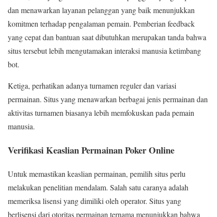
dan menawarkan layanan pelanggan yang baik menunjukkan
komitmen terhadap pengalaman pemain. Pemberian feedback
yang cepat dan bantuan saat dibutuhkan merupakan tanda bahwa
situs tersebut lebih mengutamakan interaksi manusia ketimbang
bot.
Ketiga, perhatikan adanya turnamen reguler dan variasi
permainan. Situs yang menawarkan berbagai jenis permainan dan
aktivitas turnamen biasanya lebih memfokuskan pada pemain
manusia.
Verifikasi Keaslian Permainan Poker Online
Untuk memastikan keaslian permainan, pemilih situs perlu
melakukan penelitian mendalam. Salah satu caranya adalah
memeriksa lisensi yang dimiliki oleh operator. Situs yang
berlisensi dari otoritas permainan ternama menunjukkan bahwa