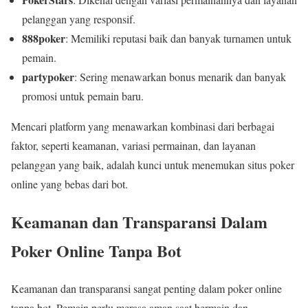
pelanggan yang responsif.
888poker
: Memiliki reputasi baik dan banyak turnamen untuk
pemain.
partypoker
: Sering menawarkan bonus menarik dan banyak
promosi untuk pemain baru.
Mencari platform yang menawarkan kombinasi dari berbagai
faktor, seperti keamanan, variasi permainan, dan layanan
pelanggan yang baik, adalah kunci untuk menemukan situs poker
online yang bebas dari bot.
Keamanan dan Transparansi Dalam
Poker Online Tanpa Bot
Keamanan dan transparansi sangat penting dalam poker online
tanpa bot. Pemain perlu merasa aman saat bermain dan