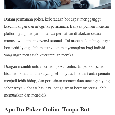
Dalam permainan poker, keberadaan bot dapat mengganggu
keseimbangan dan integritas permainan. Banyak pemain mencari
platform yang menjamin bahwa permainan dilakukan secara
manusiawi, tanpa intervensi otomatis. Ini menciptakan lingkungan
kompetitif yang lebih menarik dan menyenangkan bagi individu
yang ingin mengasah keterampilan mereka.
Dengan memilih untuk bermain poker online tanpa bot, pemain
bisa menikmati dinamika yang lebih nyata. Interaksi antar pemain
menjadi lebih hidup, dan permainan menawarkan tantangan yang
sebenarnya. Sebagai hasilnya, pengalaman bermain terasa lebih
memuaskan dan mendidik.
Apa Itu Poker Online Tanpa Bot