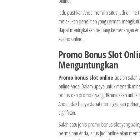
online.
Jadi, pastikan Anda memilih situs judi onlin
melakukan penelitian yang cermat, mengikuti
dapat meningkatkan peluang kemenangan A
kasino online.
Promo Bonus Slot Onli
Menguntungkan
Promo bonus slot online
adalah salah s
online Anda. Dalam upaya untuk menarik mina
bonus dan promosi yang dikhususkan untuk
Anda tidak hanya dapat meningkatkan pelua
signifikan.
Salah satu jenis promo bonus slot yang pal
permainan Anda, situs judi online akan mem