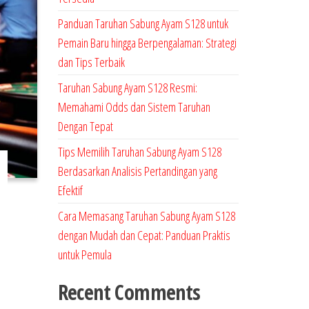
Panduan Taruhan Sabung Ayam S128 untuk
Pemain Baru hingga Berpengalaman: Strategi
dan Tips Terbaik
Taruhan Sabung Ayam S128 Resmi:
Memahami Odds dan Sistem Taruhan
Dengan Tepat
Tips Memilih Taruhan Sabung Ayam S128
Berdasarkan Analisis Pertandingan yang
Efektif
Cara Memasang Taruhan Sabung Ayam S128
dengan Mudah dan Cepat: Panduan Praktis
untuk Pemula
Recent Comments