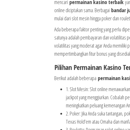
mencari
permainan kasino terbaik
yan
online diciptakan sama. Berbagai
bandar j
mulai dari slot mesin hingga poker dan roulet
Ada beberapa faktor penting yang perlu dip
satunya adalah pembayaran dan volatilitas 
volatilitas yang moderat agar Anda memiliki
mempertimbangkan fitur bonus yang disedia
Pilihan Permainan Kasino Te
Berikut adalah beberapa
permainan kasi
1. Slot Mesin: Slot online menawarka
jackpot yang menggiurkan. Cobalah perm
meningkatkan peluang kemenangan An
2. Poker: Jika Anda suka tantangan, po
Texas Hold’em atau Omaha dan manfa
3. Roulette: Permainan rolet online 