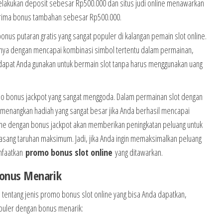
melakukan deposit sebesar Rp500.000 dan situs judi online menawarkan
rima bonus tambahan sebesar Rp500.000.
nus putaran gratis yang sangat populer di kalangan pemain slot online.
lnya dengan mencapai kombinasi simbol tertentu dalam permainan,
dapat Anda gunakan untuk bermain slot tanpa harus menggunakan uang
o bonus jackpot yang sangat menggoda. Dalam permainan slot dengan
menangkan hadiah yang sangat besar jika Anda berhasil mencapai
line dengan bonus jackpot akan memberikan peningkatan peluang untuk
sang taruhan maksimum. Jadi, jika Anda ingin memaksimalkan peluang
nfaatkan
promo bonus slot online
yang ditawarkan.
Bonus Menarik
tentang jenis promo bonus slot online yang bisa Anda dapatkan,
opuler dengan bonus menarik: