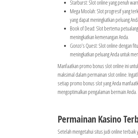
Starburst: Slot online yang penuh wa
Mega Moolah: Slot progresif yang ter
yang dapat meningkatkan peluang And
Book of Dead: Slot bertema petualan
meningkatkan kemenangan Anda.
Gonzo’s Quest: Slot online dengan fit
meningkatkan peluang Anda untuk me
Manfaatkan promo bonus slot online ini un
maksimal dalam permainan slot online. Ingat
setiap promo bonus slot yang Anda manfaatk
mengoptimalkan pengalaman bermain Anda.
Permainan Kasino Terb
Setelah mengetahui situs judi online terbaik