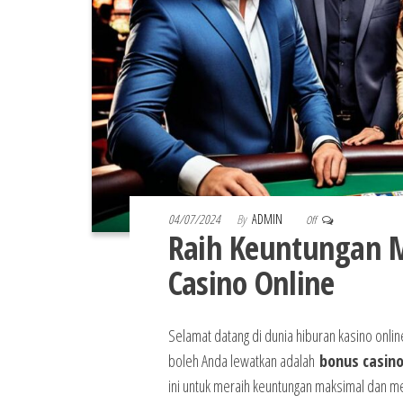
04/07/2024
By
ADMIN
Off
Raih Keuntungan 
Casino Online
Selamat datang di dunia hiburan kasino online!
boleh Anda lewatkan adalah
bonus casino
ini untuk meraih keuntungan maksimal dan m