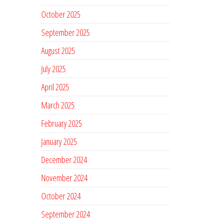
October 2025
September 2025
August 2025
July 2025
April 2025
March 2025
February 2025
January 2025
December 2024
November 2024
October 2024
September 2024