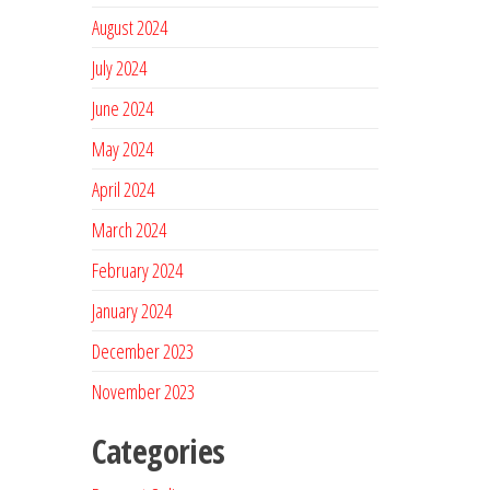
August 2024
July 2024
June 2024
May 2024
April 2024
March 2024
February 2024
January 2024
December 2023
November 2023
Categories