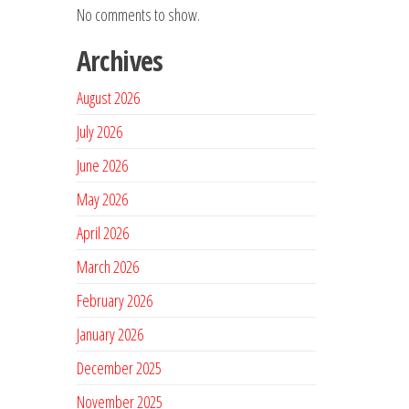
No comments to show.
Archives
August 2026
July 2026
June 2026
May 2026
April 2026
March 2026
February 2026
January 2026
December 2025
November 2025