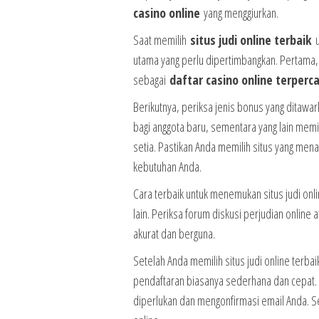
casino online
yang menggiurkan.
Saat memilih
situs judi online terbaik
u
utama yang perlu dipertimbangkan. Pertama, p
sebagai
daftar casino online terperc
Berikutnya, periksa jenis bonus yang ditaw
bagi anggota baru, sementara yang lain mem
setia. Pastikan Anda memilih situs yang men
kebutuhan Anda.
Cara terbaik untuk menemukan situs judi on
lain. Periksa forum diskusi perjudian online 
akurat dan berguna.
Setelah Anda memilih situs judi online terb
pendaftaran biasanya sederhana dan cepat. 
diperlukan dan mengonfirmasi email Anda. Se