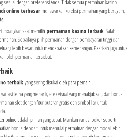
g sesuai dengan preferensi Anda. Tidak semua permainan kasino
udi online terbesar
menawarkan koleksi permainan yang beragam,
te.
ertimbangkan saat memilih
permainan kasino terbaik
. Salah
permainan. Sebaiknya pilih permainan dengan pembayaran tinggi dan
 peluang lebih besar untuk mendapatkan kemenangan. Pastikan juga untuk
kan oleh permainan tersebut.
rbaik
no terbaik
yang sering disukai oleh para pemain:
n variasi tema yang menarik, efek visual yang menakjubkan, dan bonus
ainan slot dengan fitur putaran gratis dan simbol liar untuk
da.
ker online adalah pilihan yang tepat. Mainkan variasi poker seperti
atkan bonus deposit untuk memulai permainan dengan modal lebih.
yang klasik ini menawarkan peluang besar untuk meraih kemenangan.