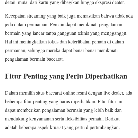
detail, mulai dari kartu yang dibagikan hingga ekspresi dealer.
Kecepatan streaming yang baik juga memastikan bahwa tidak ada
jeda dalam permainan. Pemain dapat menikmati pengalaman
bermain yang lancar tanpa gangguan teknis yang mengganggu.
Hal ini meningkatkan fokus dan keterlibatan pemain di dalam
permainan, sehingga mereka dapat benar-benar menikmati
pengalaman bermain baccarat.
Fitur Penting yang Perlu Diperhatikan
Dalam memilih situs baccarat online resmi dengan live dealer, ada
beberapa fitur penting yang harus diperhatikan. Fitur-fitur ini
dapat memberikan pengalaman bermain yang lebih baik dan
mendukung kenyamanan serta fleksibilitas pemain. Berikut
adalah beberapa aspek krusial yang perlu dipertimbangkan.