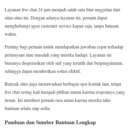
Layanan live chat 24 jam menjadi salah satu fitur unggulan dari
situs-situs ini. Dengan adanya layanan ini, pemain dapat
menghubungi agen customer service kapan saja, tanpa batasan
waktu.
Penting bagi pemain untuk mendapatkan jawaban cepat terhadap
pertanyaan atau masalah yang mereka hadapi. Layanan ini
biasanya dioperasikan oleh staf yang terlatih dan berpengalaman,
sehingga dapat memberikan solusi efektif.
Banyak situs juga menawarkan berbagai opsi kontak lain, tetapi
live chat sering kali menjadi pilihan utama karena responnya yang
instan. Ini memberi pemain rasa aman karena mereka tahu
bantuan selalu siap sedia.
Panduan dan Sumber Bantuan Lengkap