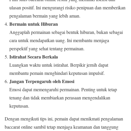
ulasan positif. Ini mengurangi risiko penipuan dan memberikan
pengalaman bermain yang lebih aman.
Bermain untuk Hiburan
Anggaplah permainan sebagai bentuk hiburan, bukan sebagai
cara untuk mendapatkan uang. Ini membantu menjaga
perspektif yang sehat tentang permainan.
Istirahat Secara Berkala
Luangkan waktu untuk istirahat. Berpikir jernih dapat
membantu pemain menghindari keputusan impulsif.
Jangan Terpengaruh oleh Emosi
Emosi dapat memengaruhi permainan. Penting untuk tetap
tenang dan tidak membiarkan perasaan mengendalikan
keputusan.
Dengan mengikuti tips ini, pemain dapat menikmati pengalaman
baccarat online sambil tetap menjaga keamanan dan tanggung