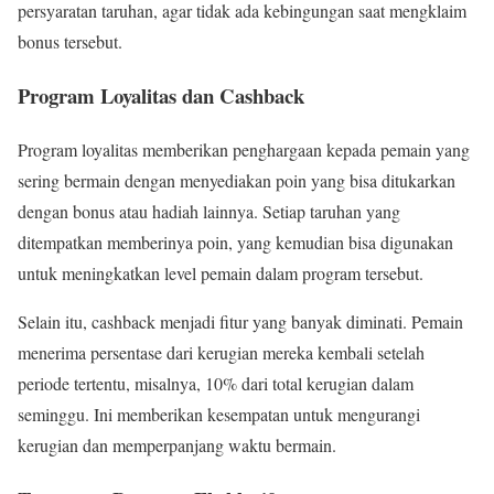
persyaratan taruhan, agar tidak ada kebingungan saat mengklaim
bonus tersebut.
Program Loyalitas dan Cashback
Program loyalitas memberikan penghargaan kepada pemain yang
sering bermain dengan menyediakan poin yang bisa ditukarkan
dengan bonus atau hadiah lainnya. Setiap taruhan yang
ditempatkan memberinya poin, yang kemudian bisa digunakan
untuk meningkatkan level pemain dalam program tersebut.
Selain itu, cashback menjadi fitur yang banyak diminati. Pemain
menerima persentase dari kerugian mereka kembali setelah
periode tertentu, misalnya, 10% dari total kerugian dalam
seminggu. Ini memberikan kesempatan untuk mengurangi
kerugian dan memperpanjang waktu bermain.