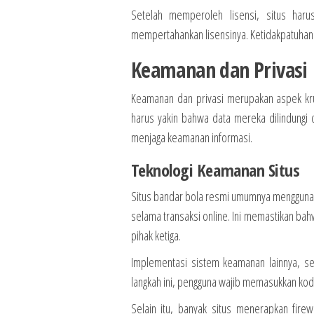
Setelah memperoleh lisensi, situs haru
mempertahankan lisensinya. Ketidakpatuhan 
Keamanan dan Privasi
Keamanan dan privasi merupakan aspek kru
harus yakin bahwa data mereka dilindungi 
menjaga keamanan informasi.
Teknologi Keamanan Situs
Situs bandar bola resmi umumnya menggunaka
selama transaksi online. Ini memastikan bahwa
pihak ketiga.
Implementasi sistem keamanan lainnya, se
langkah ini, pengguna wajib memasukkan kode 
Selain itu, banyak situs menerapkan fire