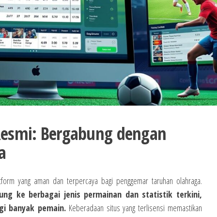
 Resmi: Bergabung dengan
a
tform yang aman dan terpercaya bagi penggemar taruhan olahraga.
g ke berbagai jenis permainan dan statistik terkini,
agi banyak pemain.
Keberadaan situs yang terlisensi memastikan