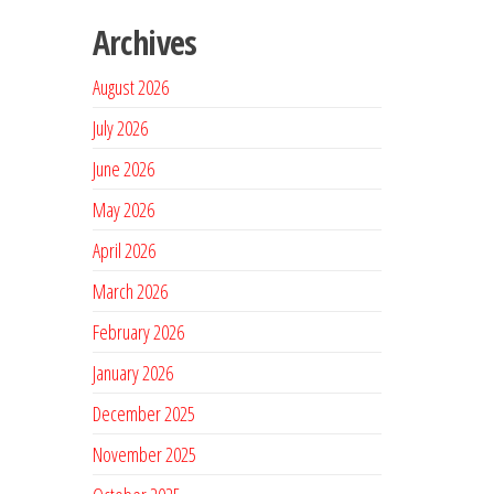
Archives
August 2026
July 2026
June 2026
May 2026
April 2026
March 2026
February 2026
January 2026
December 2025
November 2025