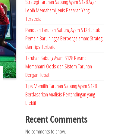
Strategi Taruhan Sabung Ayam S128 Agar
Lebih Memahami Jenis Pasaran Yang
Tersedia
Panduan Taruhan Sabung Ayam S128 untuk
Pemain Baru hingga Berpengalaman: Strategi
dan Tips Terbaik
Taruhan Sabung Ayam S128 Resmi:
Memahami Odds dan Sistem Taruhan
Dengan Tepat
Tips Memilih Taruhan Sabung Ayam S128
Berdasarkan Analisis Pertandingan yang
Efektif
Recent Comments
No comments to show.