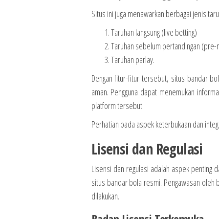
Situs ini juga menawarkan berbagai jenis tar
Taruhan langsung (live betting)
Taruhan sebelum pertandingan (pre-m
Taruhan parlay.
Dengan fitur-fitur tersebut, situs bandar
aman. Pengguna dapat menemukan informasi m
platform tersebut.
Perhatian pada aspek keterbukaan dan integ
Lisensi dan Regulasi
Lisensi dan regulasi adalah aspek pentin
situs bandar bola resmi. Pengawasan oleh b
dilakukan.
Badan Lisensi Terkemuka