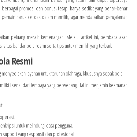
n berbagai promosi dan bonus, tetapi hanya sedikit yang benar-benar
 pemain harus cerdas dalam memilih, agar mendapatkan pengalaman
atkan peluang meraih kemenangan. Melalui artikel ini, pembaca akan
situs bandar bola resmi serta tips untuk memilih yang terbaik.
Bola Resmi
g menyediakan layanan untuk taruhan olahraga, khususnya sepak bola.
miliki lisensi dari lembaga yang berwenang. Hal ini menjamin keamanan
ti:
roperasi.
enkripsi untuk melindungi data pengguna.
 support yang responsif dan profesional.