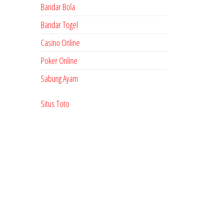
Bandar Bola
Bandar Togel
Casino Online
Poker Online
Sabung Ayam
Situs Toto