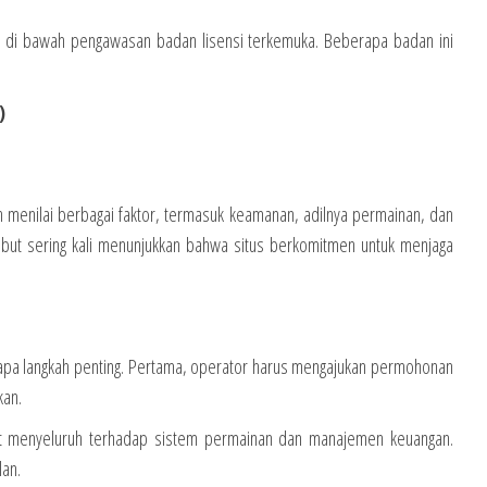
i di bawah pengawasan badan lisensi terkemuka. Beberapa badan ini
)
 menilai berbagai faktor, termasuk keamanan, adilnya permainan, dan
sebut sering kali menunjukkan bahwa situs berkomitmen untuk menjaga
apa langkah penting. Pertama, operator harus mengajukan permohonan
kan.
it menyeluruh terhadap sistem permainan dan manajemen keuangan.
lan.