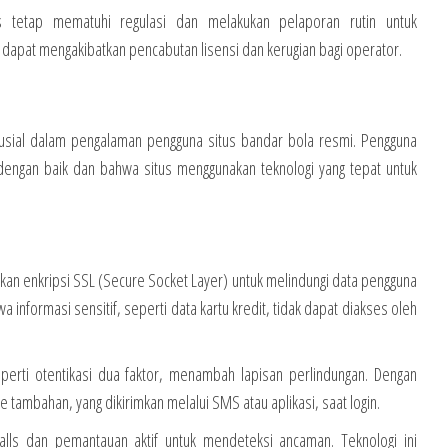
s tetap mematuhi regulasi dan melakukan pelaporan rutin untuk
dapat mengakibatkan pencabutan lisensi dan kerugian bagi operator.
sial dalam pengalaman pengguna situs bandar bola resmi. Pengguna
dengan baik dan bahwa situs menggunakan teknologi yang tepat untuk
n enkripsi SSL (Secure Socket Layer) untuk melindungi data pengguna
 informasi sensitif, seperti data kartu kredit, tidak dapat diakses oleh
perti otentikasi dua faktor, menambah lapisan perlindungan. Dengan
tambahan, yang dikirimkan melalui SMS atau aplikasi, saat login.
walls dan pemantauan aktif untuk mendeteksi ancaman. Teknologi ini