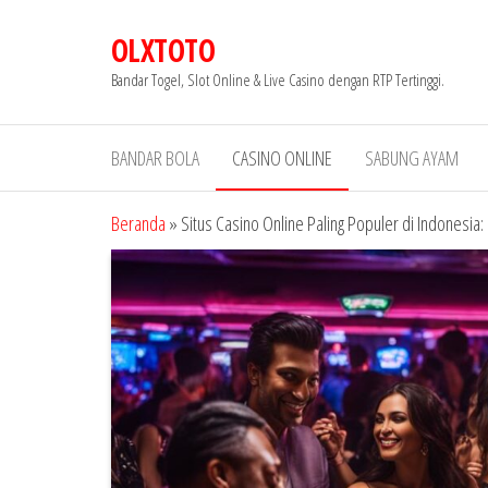
Skip
OLXTOTO
to
the
Bandar Togel, Slot Online & Live Casino dengan RTP Tertinggi.
content
BANDAR BOLA
CASINO ONLINE
SABUNG AYAM
Beranda
»
Situs Casino Online Paling Populer di Indonesi