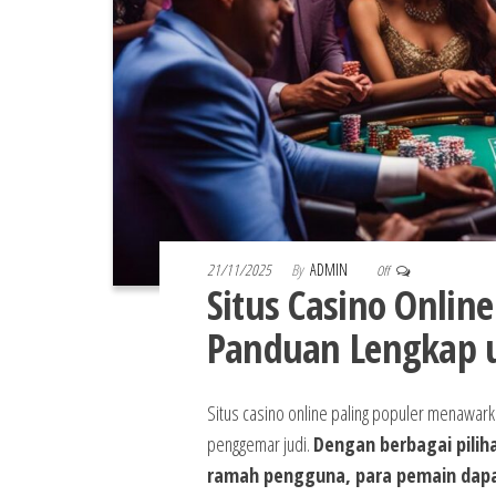
21/11/2025
By
ADMIN
Off
Situs Casino Online
Panduan Lengkap 
Situs casino online paling populer menawa
penggemar judi.
Dengan berbagai pili
ramah pengguna, para pemain dap