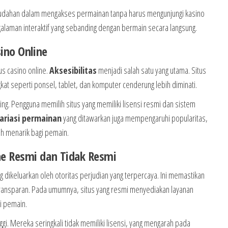
mudahan dalam mengakses permainan tanpa harus mengunjungi kasino
alaman interaktif yang sebanding dengan bermain secara langsung.
sino Online
s casino online.
Aksesibilitas
menjadi salah satu yang utama. Situs
at seperti ponsel, tablet, dan komputer cenderung lebih diminati.
ing. Pengguna memilih situs yang memiliki lisensi resmi dan sistem
ariasi permainan
yang ditawarkan juga mempengaruhi popularitas,
ih menarik bagi pemain.
ne Resmi dan Tidak Resmi
ng dikeluarkan oleh otoritas perjudian yang terpercaya. Ini memastikan
transparan. Pada umumnya, situs yang resmi menyediakan layanan
i pemain.
tinggi. Mereka seringkali tidak memiliki lisensi, yang mengarah pada