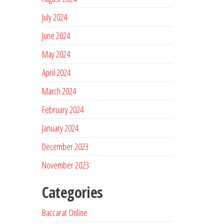
July 2024
June 2024
May 2024
April 2024
March 2024
February 2024
January 2024
December 2023
November 2023
Categories
Baccarat Online