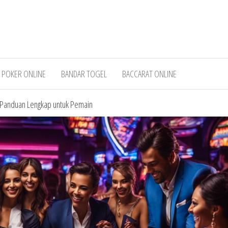
POKER ONLINE
BANDAR TOGEL
BACCARAT ONLINE
a: Panduan Lengkap untuk Pemain