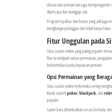
Ulasan dari pemain lain juga mempengaruhi r
dipercaya dan dianggap sah.
Program loyalitas dan bonus yang adil juga 
menghargai pelanggan dan tidak hanya fokus
Fitur Unggulan pada Si
Situs casino online yang paling populer men
fitur ini meliputi variasi permainan, pengal
berkontribusi pada kepuasan pemain.
Opsi Permainan yang Berag
Situs casino online terkemuka sering men
klasik seperti
poker
,
blackjack
, dan
role
populer.
Game baru ditambahkan secara berkala, men