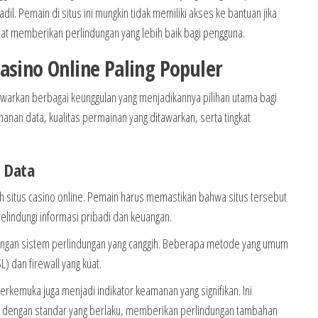
il. Pemain di situs ini mungkin tidak memiliki akses ke bantuan jika
at memberikan perlindungan yang lebih baik bagi pengguna.
asino Online Paling Populer
awarkan berbagai keunggulan yang menjadikannya pilihan utama bagi
anan data, kualitas permainan yang ditawarkan, serta tingkat
 Data
 situs casino online. Pemain harus memastikan bahwa situs tersebut
elindungi informasi pribadi dan keuangan.
dengan sistem perlindungan yang canggih. Beberapa metode yang umum
) dan firewall yang kuat.
terkemuka juga menjadi indikator keamanan yang signifikan. Ini
 dengan standar yang berlaku, memberikan perlindungan tambahan