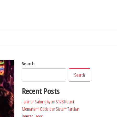
Search
Search
Recent Posts
Taruhan Sabung Ayam S128 Resmi:
Memahami Odds dan Sistem Taruhan
Dengan Tepat