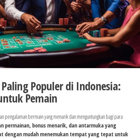
 Paling Populer di Indonesia:
untuk Pemain
rkan pengalaman bermain yang menarik dan menguntungkan bagi para
han permainan, bonus menarik, dan antarmuka yang
at dengan mudah menemukan tempat yang tepat untuk