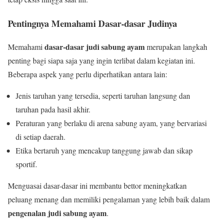
Pentingnya Memahami Dasar-dasar Judinya
dasar-dasar judi sabung ayam
Memahami
merupakan langkah
penting bagi siapa saja yang ingin terlibat dalam kegiatan ini.
Beberapa aspek yang perlu diperhatikan antara lain:
Jenis taruhan yang tersedia, seperti taruhan langsung dan
taruhan pada hasil akhir.
Peraturan yang berlaku di arena sabung ayam, yang bervariasi
di setiap daerah.
Etika bertaruh yang mencakup tanggung jawab dan sikap
sportif.
Menguasai dasar-dasar ini membantu bettor meningkatkan
peluang menang dan memiliki pengalaman yang lebih baik dalam
pengenalan judi sabung ayam
.