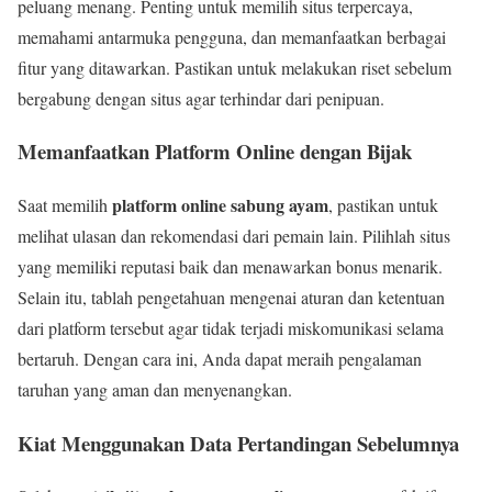
peluang menang. Penting untuk memilih situs terpercaya,
memahami antarmuka pengguna, dan memanfaatkan berbagai
fitur yang ditawarkan. Pastikan untuk melakukan riset sebelum
bergabung dengan situs agar terhindar dari penipuan.
Memanfaatkan Platform Online dengan Bijak
platform online sabung ayam
Saat memilih
, pastikan untuk
melihat ulasan dan rekomendasi dari pemain lain. Pilihlah situs
yang memiliki reputasi baik dan menawarkan bonus menarik.
Selain itu, tablah pengetahuan mengenai aturan dan ketentuan
dari platform tersebut agar tidak terjadi miskomunikasi selama
bertaruh. Dengan cara ini, Anda dapat meraih pengalaman
taruhan yang aman dan menyenangkan.
Kiat Menggunakan Data Pertandingan Sebelumnya