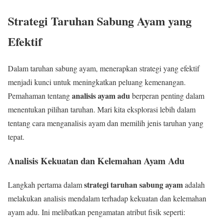
Strategi Taruhan Sabung Ayam yang
Efektif
Dalam taruhan sabung ayam, menerapkan strategi yang efektif
menjadi kunci untuk meningkatkan peluang kemenangan.
analisis ayam adu
Pemahaman tentang
berperan penting dalam
menentukan pilihan taruhan. Mari kita eksplorasi lebih dalam
tentang cara menganalisis ayam dan memilih jenis taruhan yang
tepat.
Analisis Kekuatan dan Kelemahan Ayam Adu
strategi taruhan sabung ayam
Langkah pertama dalam
adalah
melakukan analisis mendalam terhadap kekuatan dan kelemahan
ayam adu. Ini melibatkan pengamatan atribut fisik seperti: