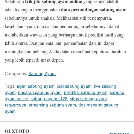
trik jitu sabung ayam online
Salah satu
yang sangat efektif
data pertandingan sabung ayam
adalah dengan menggunakan
sebelumnya untuk analisis. Melihat statistik pertempuran,
kesehatan ayam, dan catatan pertandingan sebelumnya dapat
memberikan wawasan yang berharga untuk prediksi hasil yang
lebih akurat. Dengan kata lain, pemanfaatan data ini dapat
meningkatkan peluang Anda dalam membuat keputusan taruhan
yang lebih tepat di masa depan.
Categories:
Sabung Ayam
Tags:
agen sabung ayam
,
judi sabung ayam
,
live sabung
ayam
,
pasaran sabung ayam
,
prediksi sabung ayam
,
sabung
ayam online
,
sabung ayam s128
,
situs sabung ayam
terpercaya
,
streaming sabung ayam
,
tips menang sabung
ayam
OLXTOTO