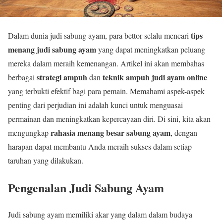
tips
Dalam dunia judi sabung ayam, para bettor selalu mencari
menang judi sabung ayam
yang dapat meningkatkan peluang
mereka dalam meraih kemenangan. Artikel ini akan membahas
strategi ampuh
teknik ampuh judi ayam online
berbagai
dan
yang terbukti efektif bagi para pemain. Memahami aspek-aspek
penting dari perjudian ini adalah kunci untuk menguasai
permainan dan meningkatkan kepercayaan diri. Di sini, kita akan
rahasia menang besar sabung ayam
mengungkap
, dengan
harapan dapat membantu Anda meraih sukses dalam setiap
taruhan yang dilakukan.
Pengenalan Judi Sabung Ayam
Judi sabung ayam memiliki akar yang dalam dalam budaya