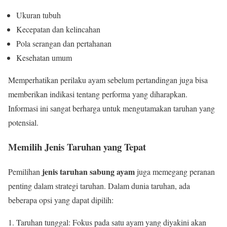
Ukuran tubuh
Kecepatan dan kelincahan
Pola serangan dan pertahanan
Kesehatan umum
Memperhatikan perilaku ayam sebelum pertandingan juga bisa
memberikan indikasi tentang performa yang diharapkan.
Informasi ini sangat berharga untuk mengutamakan taruhan yang
potensial.
Memilih Jenis Taruhan yang Tepat
jenis taruhan sabung ayam
Pemilihan
juga memegang peranan
penting dalam strategi taruhan. Dalam dunia taruhan, ada
beberapa opsi yang dapat dipilih:
Taruhan tunggal: Fokus pada satu ayam yang diyakini akan