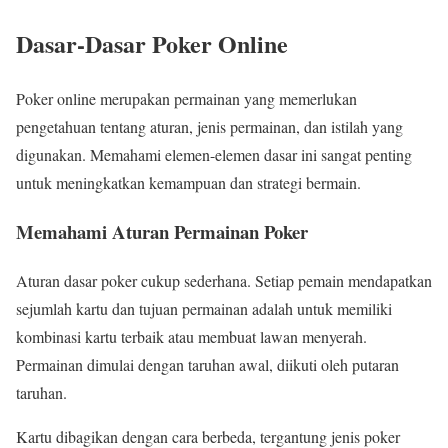
Dasar-Dasar Poker Online
Poker online merupakan permainan yang memerlukan
pengetahuan tentang aturan, jenis permainan, dan istilah yang
digunakan. Memahami elemen-elemen dasar ini sangat penting
untuk meningkatkan kemampuan dan strategi bermain.
Memahami Aturan Permainan Poker
Aturan dasar poker cukup sederhana. Setiap pemain mendapatkan
sejumlah kartu dan tujuan permainan adalah untuk memiliki
kombinasi kartu terbaik atau membuat lawan menyerah.
Permainan dimulai dengan taruhan awal, diikuti oleh putaran
taruhan.
Kartu dibagikan dengan cara berbeda, tergantung jenis poker