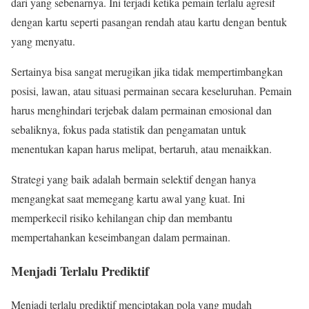
dari yang sebenarnya. Ini terjadi ketika pemain terlalu agresif
dengan kartu seperti pasangan rendah atau kartu dengan bentuk
yang menyatu.
Sertainya bisa sangat merugikan jika tidak mempertimbangkan
posisi, lawan, atau situasi permainan secara keseluruhan. Pemain
harus menghindari terjebak dalam permainan emosional dan
sebaliknya, fokus pada statistik dan pengamatan untuk
menentukan kapan harus melipat, bertaruh, atau menaikkan.
Strategi yang baik adalah bermain selektif dengan hanya
mengangkat saat memegang kartu awal yang kuat. Ini
memperkecil risiko kehilangan chip dan membantu
mempertahankan keseimbangan dalam permainan.
Menjadi Terlalu Prediktif
Menjadi terlalu prediktif menciptakan pola yang mudah