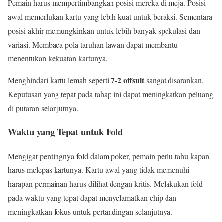
Pemain harus mempertimbangkan posisi mereka di meja. Posisi
awal memerlukan kartu yang lebih kuat untuk beraksi. Sementara
posisi akhir memungkinkan untuk lebih banyak spekulasi dan
variasi. Membaca pola taruhan lawan dapat membantu
menentukan kekuatan kartunya.
7-2 offsuit
Menghindari kartu lemah seperti
sangat disarankan.
Keputusan yang tepat pada tahap ini dapat meningkatkan peluang
di putaran selanjutnya.
Waktu yang Tepat untuk Fold
Mengigat pentingnya fold dalam poker, pemain perlu tahu kapan
harus melepas kartunya. Kartu awal yang tidak memenuhi
harapan permainan harus dilihat dengan kritis. Melakukan fold
pada waktu yang tepat dapat menyelamatkan chip dan
meningkatkan fokus untuk pertandingan selanjutnya.