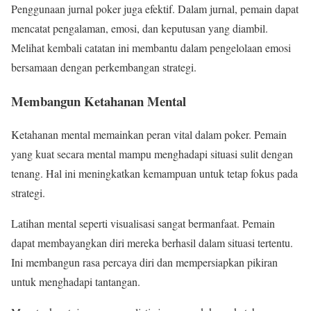
Penggunaan jurnal poker juga efektif. Dalam jurnal, pemain dapat
mencatat pengalaman, emosi, dan keputusan yang diambil.
Melihat kembali catatan ini membantu dalam pengelolaan emosi
bersamaan dengan perkembangan strategi.
Membangun Ketahanan Mental
Ketahanan mental memainkan peran vital dalam poker. Pemain
yang kuat secara mental mampu menghadapi situasi sulit dengan
tenang. Hal ini meningkatkan kemampuan untuk tetap fokus pada
strategi.
Latihan mental seperti visualisasi sangat bermanfaat. Pemain
dapat membayangkan diri mereka berhasil dalam situasi tertentu.
Ini membangun rasa percaya diri dan mempersiapkan pikiran
untuk menghadapi tantangan.