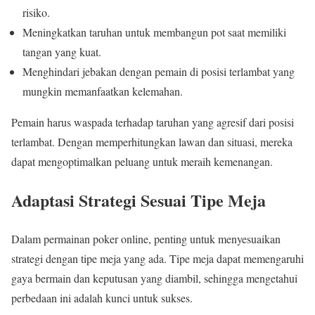
risiko.
Meningkatkan taruhan untuk membangun pot saat memiliki
tangan yang kuat.
Menghindari jebakan dengan pemain di posisi terlambat yang
mungkin memanfaatkan kelemahan.
Pemain harus waspada terhadap taruhan yang agresif dari posisi
terlambat. Dengan memperhitungkan lawan dan situasi, mereka
dapat mengoptimalkan peluang untuk meraih kemenangan.
Adaptasi Strategi Sesuai Tipe Meja
Dalam permainan poker online, penting untuk menyesuaikan
strategi dengan tipe meja yang ada. Tipe meja dapat memengaruhi
gaya bermain dan keputusan yang diambil, sehingga mengetahui
perbedaan ini adalah kunci untuk sukses.