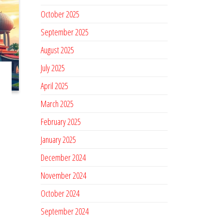
October 2025
September 2025
August 2025
July 2025
April 2025
March 2025
February 2025
January 2025
December 2024
November 2024
October 2024
September 2024