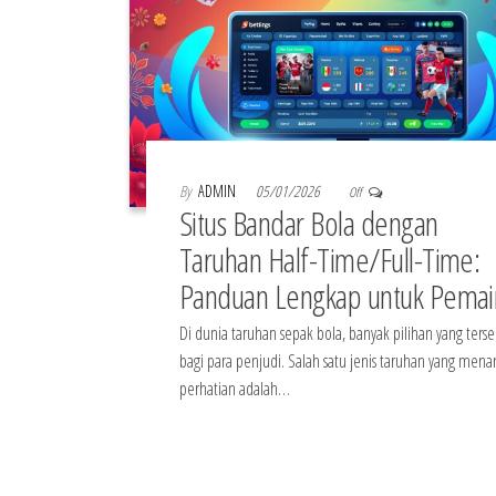
By
ADMIN
05/01/2026
Off
Situs Bandar Bola dengan
Taruhan Half-Time/Full-Time:
Panduan Lengkap untuk Pemai
Di dunia taruhan sepak bola, banyak pilihan yang terse
bagi para penjudi. Salah satu jenis taruhan yang menar
perhatian adalah…