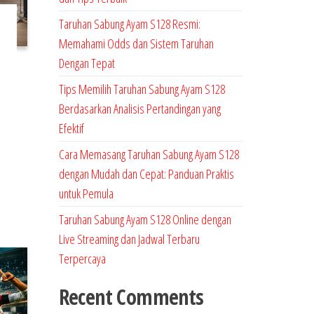
Taruhan Sabung Ayam S128 Resmi:
Memahami Odds dan Sistem Taruhan
Dengan Tepat
Tips Memilih Taruhan Sabung Ayam S128
Berdasarkan Analisis Pertandingan yang
Efektif
Cara Memasang Taruhan Sabung Ayam S128
dengan Mudah dan Cepat: Panduan Praktis
untuk Pemula
Taruhan Sabung Ayam S128 Online dengan
Live Streaming dan Jadwal Terbaru
Terpercaya
Recent Comments