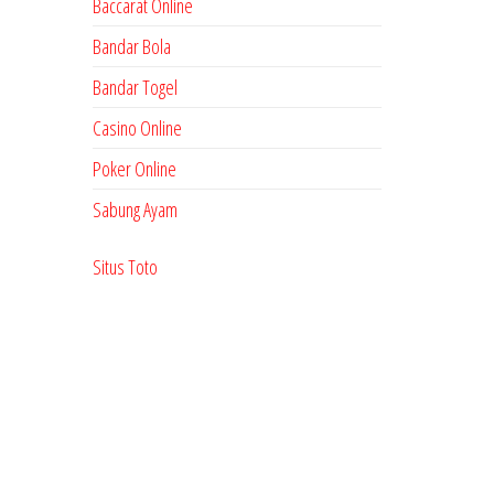
Baccarat Online
Bandar Bola
Bandar Togel
Casino Online
Poker Online
Sabung Ayam
Situs Toto