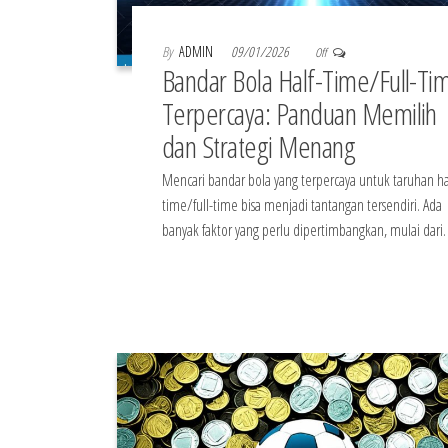
By
ADMIN
09/01/2026
Off
Bandar Bola Half-Time/Full-Ti
Terpercaya: Panduan Memilih
dan Strategi Menang
Mencari bandar bola yang terpercaya untuk taruhan ha
time/full-time bisa menjadi tantangan tersendiri. Ada
banyak faktor yang perlu dipertimbangkan, mulai dar