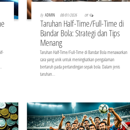
By
ADMIN
08/01/2026
Off
me
Taruhan Half-Time/Full-Time di
Bandar Bola: Strategi dan Tips
Menang
lf-
Taruhan Half-Time/Full-Time di Bandar Bola menawarkan
cara yang unik untuk meningkatkan pengalaman
i…
bertaruh pada pertandingan sepak bola. Dalam jenis
taruhan…