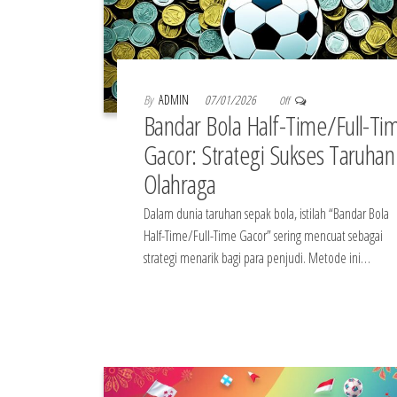
By
ADMIN
07/01/2026
Off
Bandar Bola Half-Time/Full-Ti
Gacor: Strategi Sukses Taruhan
Olahraga
Dalam dunia taruhan sepak bola, istilah “Bandar Bola
Half-Time/Full-Time Gacor” sering mencuat sebagai
strategi menarik bagi para penjudi. Metode ini…