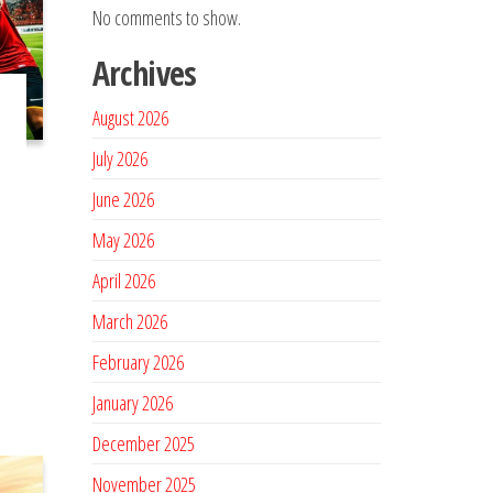
No comments to show.
Archives
August 2026
July 2026
June 2026
May 2026
April 2026
March 2026
February 2026
January 2026
December 2025
November 2025