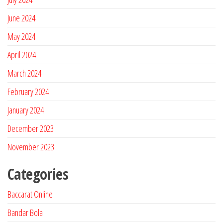
June 2024
May 2024
April 2024
March 2024
February 2024
January 2024
December 2023
November 2023
Categories
Baccarat Online
Bandar Bola