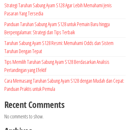
Strategi Taruhan Sabung Ayam S128 Agar Lebih Memahami Jenis
Pasaran Yang Tersedia
Panduan Taruhan Sabung Ayam S128 untuk Pemain Baru hingga
Berpengalaman: Strategi dan Tips Terbaik
Taruhan Sabung Ayam S128 Resmi: Memahami Odds dan Sistem
Taruhan Dengan Tepat
Tips Memilih Taruhan Sabung Ayam S128 Berdasarkan Analisis
Pertandingan yang Efektif
Cara Memasang Taruhan Sabung Ayam S128 dengan Mudah dan Cepat:
Panduan Praktis untuk Pemula
Recent Comments
No comments to show.