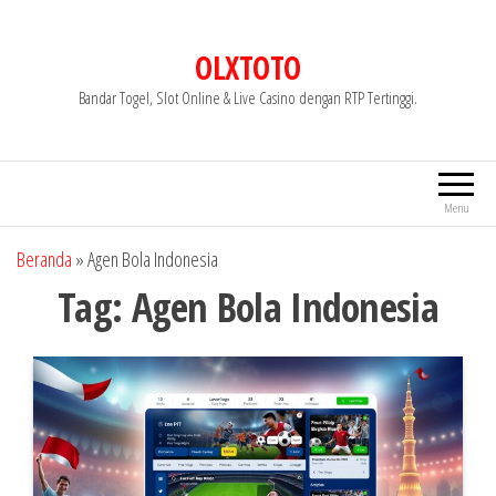
Skip
to
OLXTOTO
the
Bandar Togel, Slot Online & Live Casino dengan RTP Tertinggi.
content
Menu
Beranda
»
Agen Bola Indonesia
Tag:
Agen Bola Indonesia