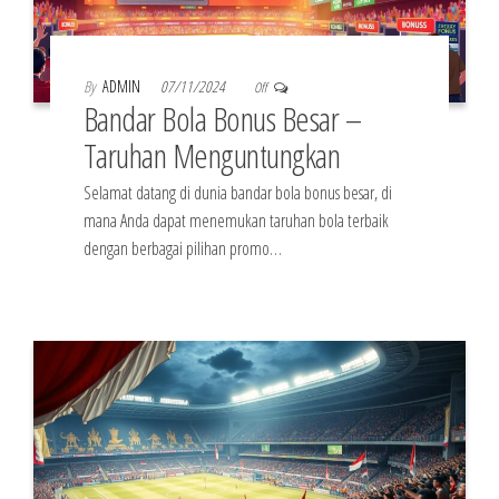
By
ADMIN
07/11/2024
Off
Bandar Bola Bonus Besar –
Taruhan Menguntungkan
Selamat datang di dunia bandar bola bonus besar, di
mana Anda dapat menemukan taruhan bola terbaik
dengan berbagai pilihan promo…