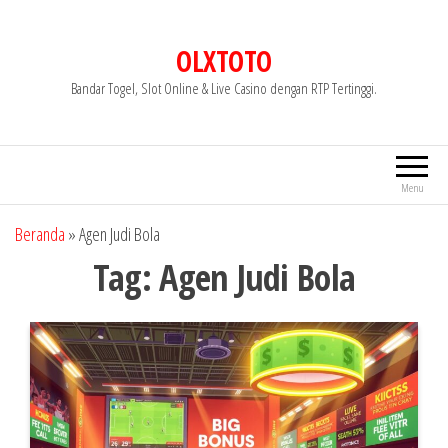
Skip
to
OLXTOTO
the
Bandar Togel, Slot Online & Live Casino dengan RTP Tertinggi.
content
Menu
Beranda
»
Agen Judi Bola
Tag:
Agen Judi Bola