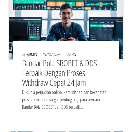
By
ADMIN
03/06/2026
Off
Bandar Bola SBOBET & DDS
Terbaik Dengan Proses
Withdraw Cepat 24 Jam
Di dunia perjudian online, kemudahan dan kecepatan
proses penarikan sangat penting bagi para pemain.
Bandar Bola SBOBET dan DDS terbaik…