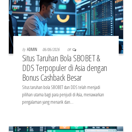
By
ADMIN
06/06/2026
Off
Situs Taruhan Bola SBOBET &
DDS Terpopuler di Asia dengan
Bonus Cashback Besar
Situs taruhan bola SBOBET dan DDS telah menjadi
pilihan utama bagi para penjudi di Asia, menawarkan
pengalaman yang menarik dan…