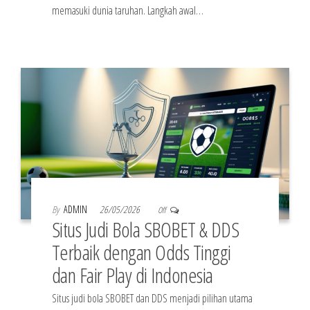
memasuki dunia taruhan. Langkah awal…
By
ADMIN
26/05/2026
Off
Situs Judi Bola SBOBET & DDS
Terbaik dengan Odds Tinggi
dan Fair Play di Indonesia
Situs judi bola SBOBET dan DDS menjadi pilihan utama