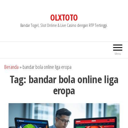
Skip
to
OLXTOTO
the
Bandar Togel, Slot Online & Live Casino dengan RTP Tertinggi.
content
Menu
Beranda
»
bandar bola online liga eropa
Tag:
bandar bola online liga
eropa