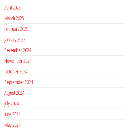
April 2025
March 2025
February 2025
January 2025
December 2024
November 2024
October 2024
September 2024
August 2024
July 2024
June 2024
May 2024