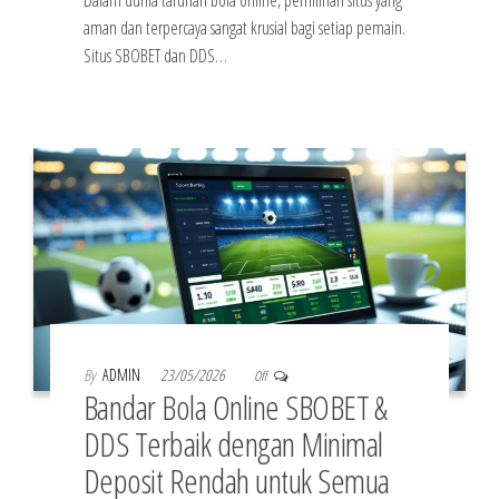
aman dan terpercaya sangat krusial bagi setiap pemain.
Situs SBOBET dan DDS…
By
ADMIN
23/05/2026
Off
Bandar Bola Online SBOBET &
DDS Terbaik dengan Minimal
Deposit Rendah untuk Semua