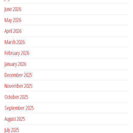
June 2026
May 2026
April 2026
March 2026
February 2026
January 2026
December 2025
November 2025
October 2025
September 2025
August 2025
July 2025