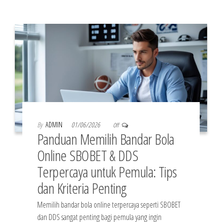
By
ADMIN
01/06/2026
Off
Panduan Memilih Bandar Bola
Online SBOBET & DDS
Terpercaya untuk Pemula: Tips
dan Kriteria Penting
Memilih bandar bola online terpercaya seperti SBOBET
dan DDS sangat penting bagi pemula yang ingin