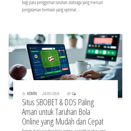
bagi para penggemar taruhan olahraga yang mencari
pengalaman bermain yang optimal.…
By
ADMIN
24/05/2026
Off
Situs SBOBET & DDS Paling
Aman untuk Taruhan Bola
Online yang Mudah dan Cepat
Dalam dunia taruhan bola online, pemilihan situs yang