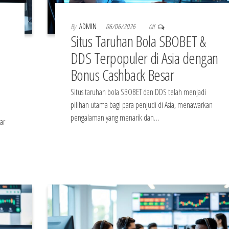
By
ADMIN
06/06/2026
Off
Situs Taruhan Bola SBOBET &
DDS Terpopuler di Asia dengan
Bonus Cashback Besar
Situs taruhan bola SBOBET dan DDS telah menjadi
pilihan utama bagi para penjudi di Asia, menawarkan
pengalaman yang menarik dan…
ar