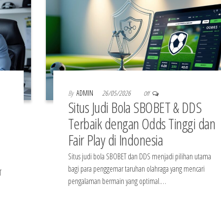
By
ADMIN
26/05/2026
Off
Situs Judi Bola SBOBET & DDS
Terbaik dengan Odds Tinggi dan
Fair Play di Indonesia
Situs judi bola SBOBET dan DDS menjadi pilihan utama
bagi para penggemar taruhan olahraga yang mencari
T
pengalaman bermain yang optimal.…