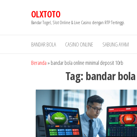
Skip
OLXTOTO
to
the
Bandar Togel, Slot Online & Live Casino dengan RTP Tertinggi.
content
BANDAR BOLA
CASINO ONLINE
SABUNG AYAM
Beranda
»
bandar bola online minimal deposit 10rb
Tag:
bandar bola