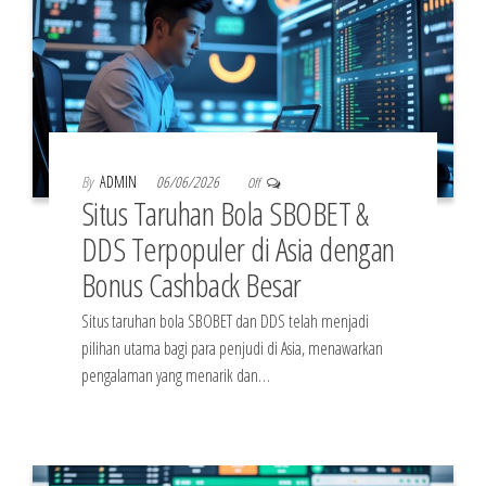
By
ADMIN
06/06/2026
Off
Situs Taruhan Bola SBOBET &
DDS Terpopuler di Asia dengan
Bonus Cashback Besar
Situs taruhan bola SBOBET dan DDS telah menjadi
pilihan utama bagi para penjudi di Asia, menawarkan
pengalaman yang menarik dan…