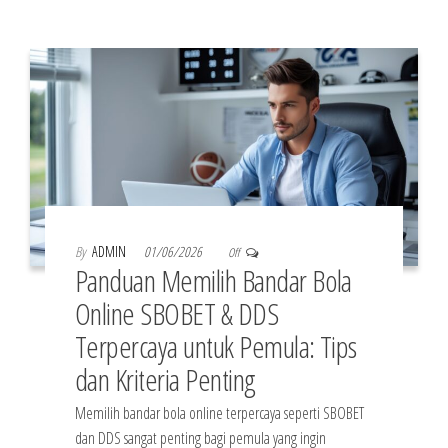
By
ADMIN
01/06/2026
Off
Panduan Memilih Bandar Bola
Online SBOBET & DDS
Terpercaya untuk Pemula: Tips
dan Kriteria Penting
Memilih bandar bola online terpercaya seperti SBOBET
dan DDS sangat penting bagi pemula yang ingin