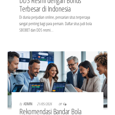
DDS Resmi dengan Bonus
Terbesar di Indonesia
Di dunia perjudian online, pencarian situs terpercaya
sangat penting bagi para pemain. Daftar situs judi bola
SBOBET dan DDS resmi…
By
ADMIN
21/05/2026
Off
Rekomendasi Bandar Bola