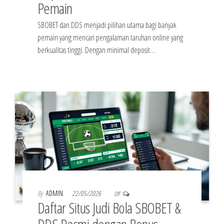
Pemain
SBOBET dan DDS menjadi pilihan utama bagi banyak
pemain yang mencari pengalaman taruhan online yang
berkualitas tinggi. Dengan minimal deposit…
By
ADMIN
22/05/2026
Off
Daftar Situs Judi Bola SBOBET &