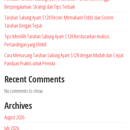
Berpengalaman: Strategi dan Tips Terbaik
Taruhan Sabung Ayam S128 Resmi: Memahami Odds dan Sistem
Taruhan Dengan Tepat
Tips Memilih Taruhan Sabung Ayam S128 Berdasarkan Analisis
Pertandingan yang Efektif
Cara Memasang Taruhan Sabung Ayam S128 dengan Mudah dan Cepat:
Panduan Praktis untuk Pemula
Recent Comments
No comments to show.
Archives
August 2026
July 2026