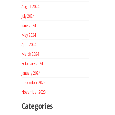
August 2024
July 2024
June 2024
May 2024
April 2024
March 2024
February 2024
January 2024
December 2023
November 2023
Categories