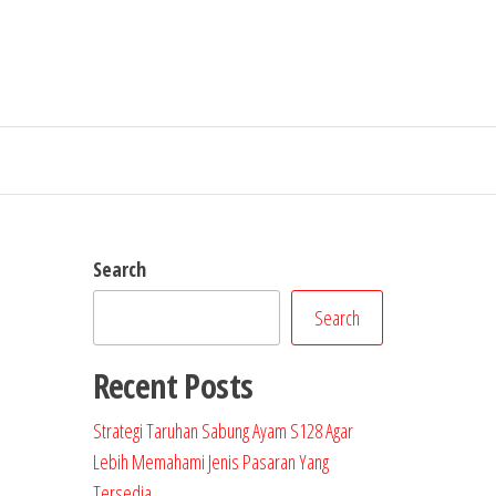
Search
Search
Recent Posts
Strategi Taruhan Sabung Ayam S128 Agar
Lebih Memahami Jenis Pasaran Yang
Tersedia