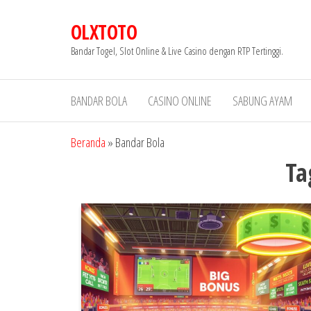
Skip
OLXTOTO
to
the
Bandar Togel, Slot Online & Live Casino dengan RTP Tertinggi.
content
BANDAR BOLA
CASINO ONLINE
SABUNG AYAM
Beranda
»
Bandar Bola
Ta