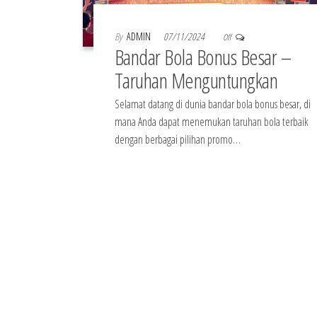
By
ADMIN
07/11/2024
Off
Bandar Bola Bonus Besar –
Taruhan Menguntungkan
Selamat datang di dunia bandar bola bonus besar, di
mana Anda dapat menemukan taruhan bola terbaik
dengan berbagai pilihan promo…