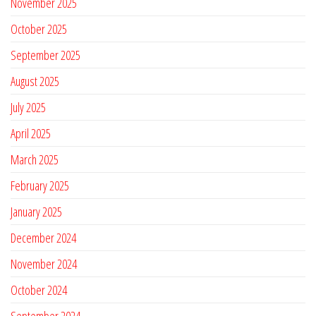
November 2025
October 2025
September 2025
August 2025
July 2025
April 2025
March 2025
February 2025
January 2025
December 2024
November 2024
October 2024
September 2024