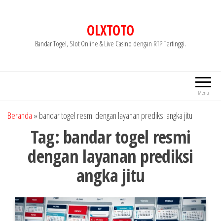
Skip
to
OLXTOTO
the
Bandar Togel, Slot Online & Live Casino dengan RTP Tertinggi.
content
Menu
Beranda
»
bandar togel resmi dengan layanan prediksi angka jitu
Tag:
bandar togel resmi
dengan layanan prediksi
angka jitu