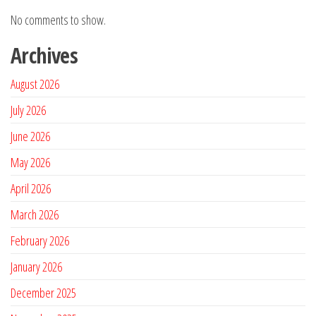
No comments to show.
Archives
August 2026
July 2026
June 2026
May 2026
April 2026
March 2026
February 2026
January 2026
December 2025