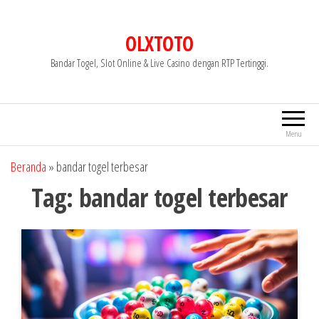
Skip
to
OLXTOTO
the
Bandar Togel, Slot Online & Live Casino dengan RTP Tertinggi.
content
Menu
Beranda
»
bandar togel terbesar
Tag:
bandar togel terbesar