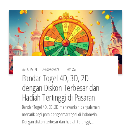
By
ADMIN
25/09/2025
Off
Bandar Togel 4D, 3D, 2D
dengan Diskon Terbesar dan
Hadiah Tertinggi di Pasaran
Bandar Togel 4D, 3D, 2D menawarkan pengalaman
menarik bagi para penggemar togel di Indonesia.
Dengan diskon terbesar dan hadiah tertinggi,…