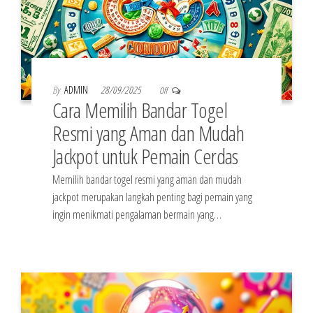
By
ADMIN
28/09/2025
Off
Cara Memilih Bandar Togel
Resmi yang Aman dan Mudah
Jackpot untuk Pemain Cerdas
Memilih bandar togel resmi yang aman dan mudah
jackpot merupakan langkah penting bagi pemain yang
ingin menikmati pengalaman bermain yang…