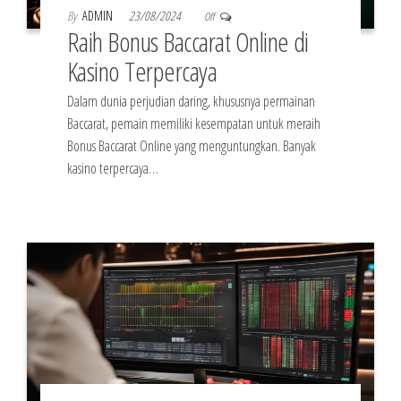
By
ADMIN
23/08/2024
Off
Raih Bonus Baccarat Online di
Kasino Terpercaya
Dalam dunia perjudian daring, khususnya permainan
Baccarat, pemain memiliki kesempatan untuk meraih
Bonus Baccarat Online yang menguntungkan. Banyak
kasino terpercaya…