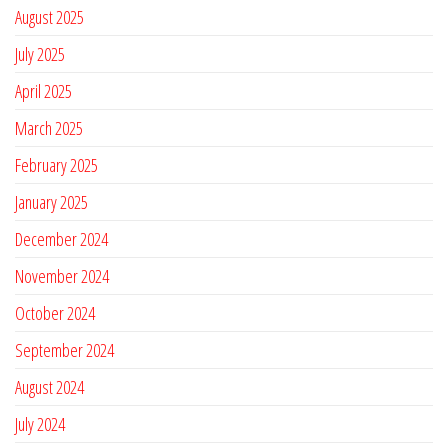
August 2025
July 2025
April 2025
March 2025
February 2025
January 2025
December 2024
November 2024
October 2024
September 2024
August 2024
July 2024