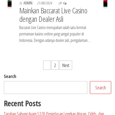
By
ADMIN
21/08/2024
Off
Mainkan Baccarat Live Casino
dengan Dealer Asli
Baccarat Live Casino merupakan salah satu bentuk
permainan kasino online yang sangat populer di
Indonesia. Dengan adanya dealer asli, pengalaman…
Posts
1
2
Next
pagination
Search
Search
Recent Posts
Taruhan Sabung Ayam S128: Penjelasan Lengkap Aturan, Odds, dan