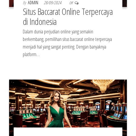
By
ADMIN
28/09/2024
Off
Situs Baccarat Online Terpercaya
di Indonesia
Dalam dunia perjudian online yang semakin
berkembang, pemilihan situs baccarat online terpercaya
menjadi hal yang sangat penting. Dengan banyaknya
platform…