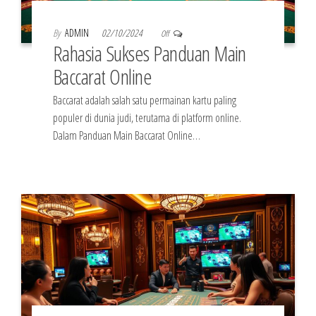
By
ADMIN
02/10/2024
Off
Rahasia Sukses Panduan Main
Baccarat Online
Baccarat adalah salah satu permainan kartu paling
populer di dunia judi, terutama di platform online.
Dalam Panduan Main Baccarat Online…