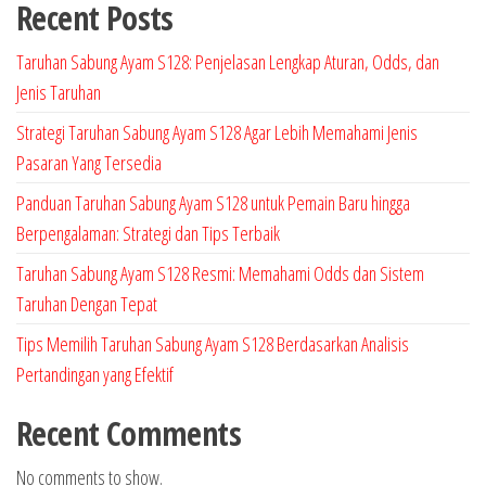
Recent Posts
Taruhan Sabung Ayam S128: Penjelasan Lengkap Aturan, Odds, dan
Jenis Taruhan
Strategi Taruhan Sabung Ayam S128 Agar Lebih Memahami Jenis
Pasaran Yang Tersedia
Panduan Taruhan Sabung Ayam S128 untuk Pemain Baru hingga
Berpengalaman: Strategi dan Tips Terbaik
Taruhan Sabung Ayam S128 Resmi: Memahami Odds dan Sistem
Taruhan Dengan Tepat
Tips Memilih Taruhan Sabung Ayam S128 Berdasarkan Analisis
Pertandingan yang Efektif
Recent Comments
No comments to show.