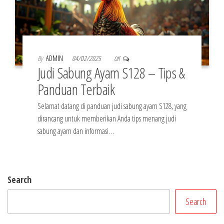
By
ADMIN
04/02/2025
Off
Judi Sabung Ayam S128 – Tips &
Panduan Terbaik
Selamat datang di panduan judi sabung ayam S128, yang
dirancang untuk memberikan Anda tips menang judi
sabung ayam dan informasi…
Search
Search