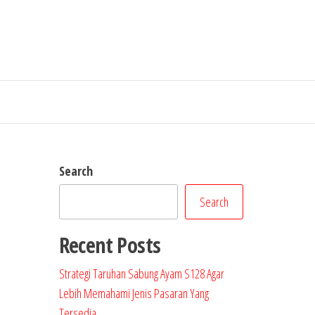
Search
Search
Recent Posts
Strategi Taruhan Sabung Ayam S128 Agar
Lebih Memahami Jenis Pasaran Yang
Tersedia