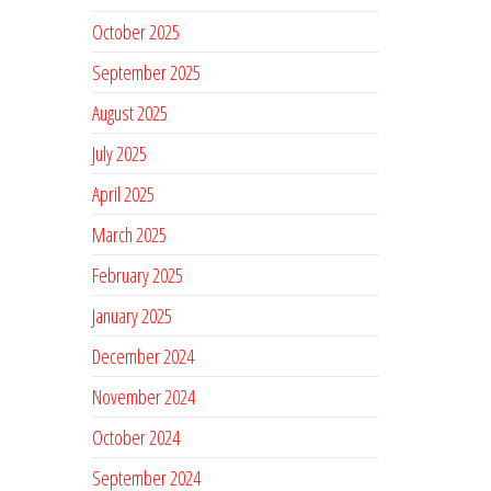
October 2025
September 2025
August 2025
July 2025
April 2025
March 2025
February 2025
January 2025
December 2024
November 2024
October 2024
September 2024