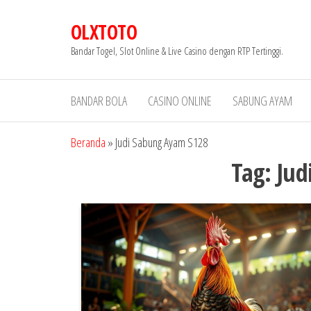
Skip
OLXTOTO
to
the
Bandar Togel, Slot Online & Live Casino dengan RTP Tertinggi.
content
BANDAR BOLA
CASINO ONLINE
SABUNG AYAM
Beranda
»
Judi Sabung Ayam S128
Tag:
Jud