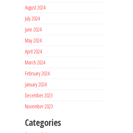
August 2024
July 2024
June 2024
May 2024
April 2024
March 2024
February 2024
January 2024
December 2023
November 2023
Categories