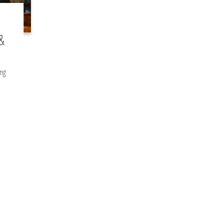
&
ang