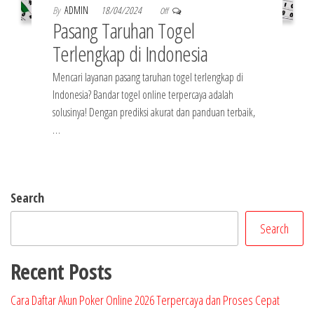
By
ADMIN
18/04/2024
Off
Pasang Taruhan Togel
Terlengkap di Indonesia
Mencari layanan pasang taruhan togel terlengkap di
Indonesia? Bandar togel online terpercaya adalah
solusinya! Dengan prediksi akurat dan panduan terbaik,
…
Search
Search
Recent Posts
Cara Daftar Akun Poker Online 2026 Terpercaya dan Proses Cepat