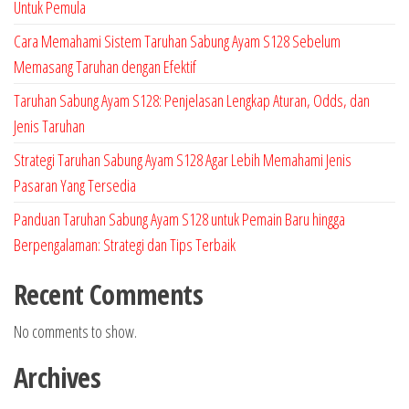
Untuk Pemula
Cara Memahami Sistem Taruhan Sabung Ayam S128 Sebelum
Memasang Taruhan dengan Efektif
Taruhan Sabung Ayam S128: Penjelasan Lengkap Aturan, Odds, dan
Jenis Taruhan
Strategi Taruhan Sabung Ayam S128 Agar Lebih Memahami Jenis
Pasaran Yang Tersedia
Panduan Taruhan Sabung Ayam S128 untuk Pemain Baru hingga
Berpengalaman: Strategi dan Tips Terbaik
Recent Comments
No comments to show.
Archives