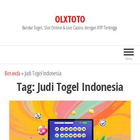
Skip
to
OLXTOTO
the
Bandar Togel, Slot Online & Live Casino dengan RTP Tertinggi.
content
Menu
Beranda
»
Judi Togel Indonesia
Tag:
Judi Togel Indonesia