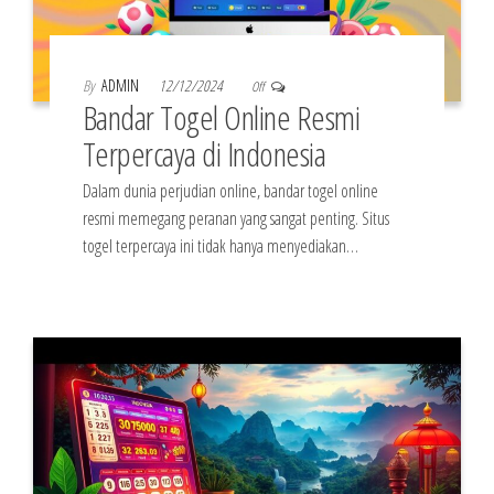
By
ADMIN
12/12/2024
Off
Bandar Togel Online Resmi
Terpercaya di Indonesia
Dalam dunia perjudian online, bandar togel online
resmi memegang peranan yang sangat penting. Situs
togel terpercaya ini tidak hanya menyediakan…