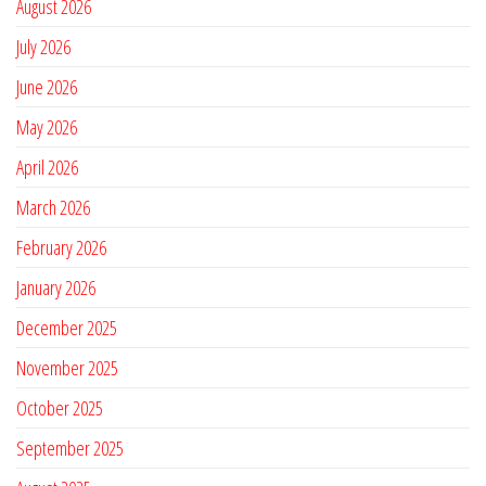
August 2026
July 2026
June 2026
May 2026
April 2026
March 2026
February 2026
January 2026
December 2025
November 2025
October 2025
September 2025