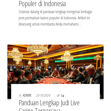
Populer di Indonesia
Selamat datang di panduan lengkap mengenai berbagai
jenis permainan kasino populer di Indonesia. Artikel ini
dirancang untuk membantu Anda memahami…
By
ADMIN
23/10/2024
Off
Panduan Lengkap Judi Live
Casino Terpercaya