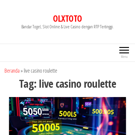
Skip
to
OLXTOTO
the
Bandar Togel, Slot Online & Live Casino dengan RTP Tertinggi.
content
Menu
Beranda
»
live casino roulette
Tag:
live casino roulette