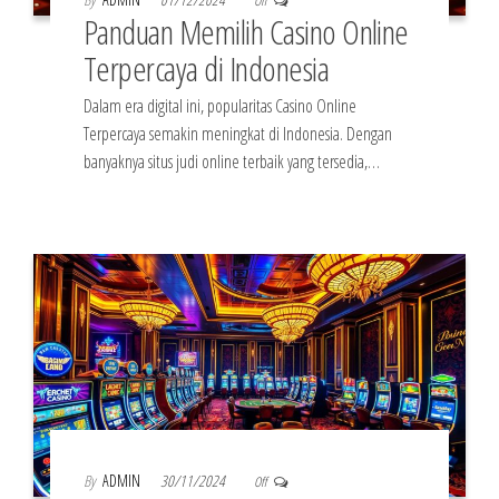
Off
Panduan Memilih Casino Online
Terpercaya di Indonesia
Dalam era digital ini, popularitas Casino Online
Terpercaya semakin meningkat di Indonesia. Dengan
banyaknya situs judi online terbaik yang tersedia,…
By
ADMIN
30/11/2024
Off