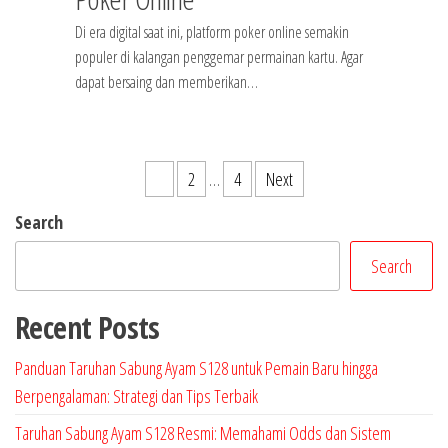
Di era digital saat ini, platform poker online semakin
populer di kalangan penggemar permainan kartu. Agar
dapat bersaing dan memberikan…
Posts
1
2
…
4
Next
pagination
Search
Search
Recent Posts
Panduan Taruhan Sabung Ayam S128 untuk Pemain Baru hingga
Berpengalaman: Strategi dan Tips Terbaik
Taruhan Sabung Ayam S128 Resmi: Memahami Odds dan Sistem