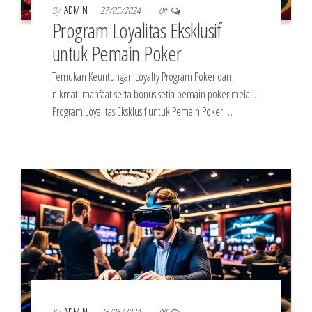
By
ADMIN
27/05/2024
Off
Program Loyalitas Eksklusif
untuk Pemain Poker
Temukan Keuntungan Loyalty Program Poker dan
nikmati manfaat serta bonus setia pemain poker melalui
Program Loyalitas Eksklusif untuk Pemain Poker.…
By
ADMIN
26/05/2024