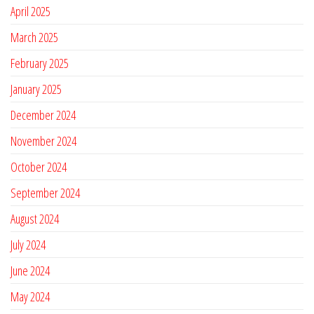
April 2025
March 2025
February 2025
January 2025
December 2024
November 2024
October 2024
September 2024
August 2024
July 2024
June 2024
May 2024