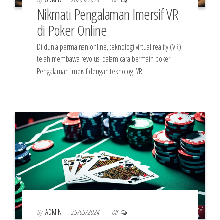
Off
Nikmati Pengalaman Imersif VR
di Poker Online
Di dunia permainan online, teknologi virtual reality (VR)
telah membawa revolusi dalam cara bermain poker.
Pengalaman imersif dengan teknologi VR…
By
ADMIN
25/05/2024
Off