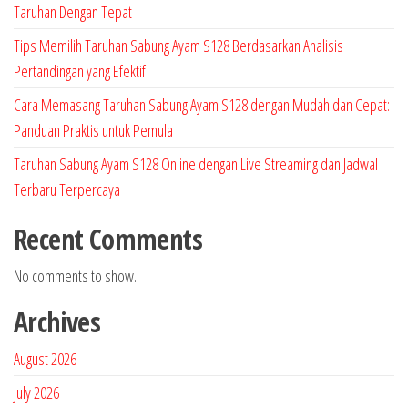
Taruhan Dengan Tepat
Tips Memilih Taruhan Sabung Ayam S128 Berdasarkan Analisis
Pertandingan yang Efektif
Cara Memasang Taruhan Sabung Ayam S128 dengan Mudah dan Cepat:
Panduan Praktis untuk Pemula
Taruhan Sabung Ayam S128 Online dengan Live Streaming dan Jadwal
Terbaru Terpercaya
Recent Comments
No comments to show.
Archives
August 2026
July 2026