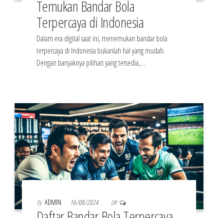
Temukan Bandar Bola
Terpercaya di Indonesia
Dalam era digital saat ini, menemukan bandar bola
terpercaya di Indonesia bukanlah hal yang mudah.
Dengan banyaknya pilihan yang tersedia,…
By
ADMIN
16/08/2024
Off
Daftar Bandar Bola Terpercaya