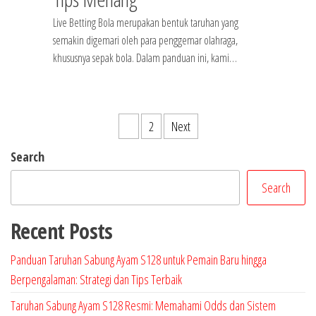
Live Betting Bola merupakan bentuk taruhan yang
semakin digemari oleh para penggemar olahraga,
khususnya sepak bola. Dalam panduan ini, kami…
Posts
1
2
Next
pagination
Search
Search
Recent Posts
Panduan Taruhan Sabung Ayam S128 untuk Pemain Baru hingga
Berpengalaman: Strategi dan Tips Terbaik
Taruhan Sabung Ayam S128 Resmi: Memahami Odds dan Sistem