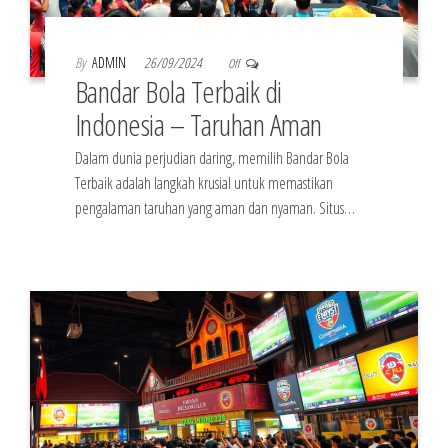
By
ADMIN
26/09/2024
Off
Bandar Bola Terbaik di
Indonesia – Taruhan Aman
Dalam dunia perjudian daring, memilih Bandar Bola
Terbaik adalah langkah krusial untuk memastikan
pengalaman taruhan yang aman dan nyaman. Situs…