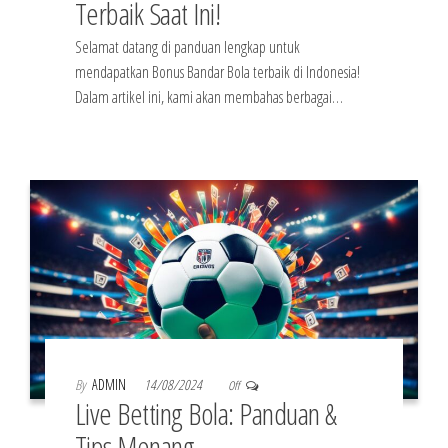
Terbaik Saat Ini!
Selamat datang di panduan lengkap untuk
mendapatkan Bonus Bandar Bola terbaik di Indonesia!
Dalam artikel ini, kami akan membahas berbagai…
By
ADMIN
14/08/2024
Off
Live Betting Bola: Panduan &
Tips Menang