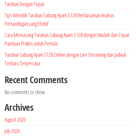
Taruhan Dengan Tepat
Tips Memilih Taruhan Sabung Ayam S128 Berdasarkan Analisis
Pertandingan yang Efektif
Cara Memasang Taruhan Sabung Ayam S128 dengan Mudah dan Cepat:
Panduan Praktis untuk Pemula
Taruhan Sabung Ayam S128 Online dengan Live Streaming dan Jadwal
Terbaru Terpercaya
Recent Comments
No comments to show.
Archives
August 2026
July 2026