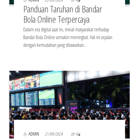
Off
Panduan Taruhan di Bandar
Bola Online Terpercaya
Dalam era digital saat ini, minat masyarakat terhadap
Bandar Bola Online semakin meningkat. Hal ini sejalan
dengan kemudahan yang ditawarkan…
By
ADMIN
21/09/2024
Off