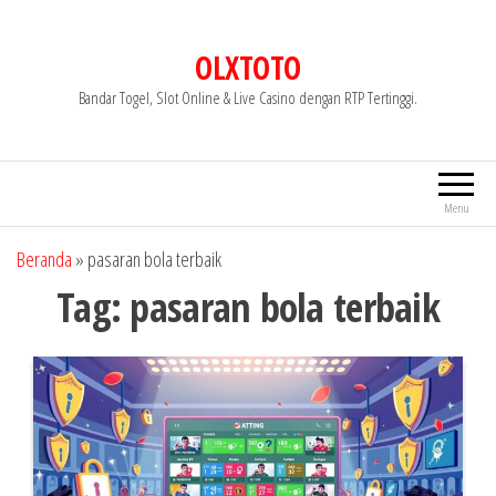
Skip
to
OLXTOTO
the
Bandar Togel, Slot Online & Live Casino dengan RTP Tertinggi.
content
Menu
Beranda
»
pasaran bola terbaik
Tag:
pasaran bola terbaik